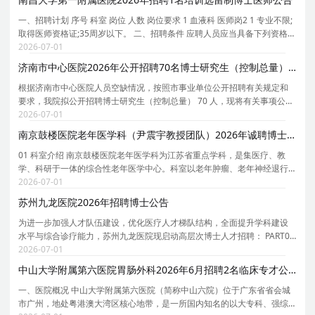
一、招聘计划 序号 科室 岗位 人数 岗位要求 1 血液科 医师岗2 1 专业不限;
取得医师资格证;35周岁以下。 二、招聘条件 应聘人员应当具备下列资格条
件： （一）具有中华人民共和国国籍; （二）遵守宪法和法律，拥护中国共
2026-07-01
产党的领导和社会主义制度; （三）具
济南市中心医院2026年公开招聘70名博士研究生（控制总量）公告
根据济南市中心医院人员空缺情况，按照市事业单位公开招聘有关规定和
要求，我院拟公开招聘博士研究生（控制总量） 70 人，现将有关事项公告
如下： 一、招聘条件 （一）具有中华人民共和国国籍； （二）遵守中华人
2026-07-01
民共和国宪法和法律，拥护中国共产党领导和社
南京鼓楼医院老年医学科（尹震宇教授团队）2026年诚聘博士后
01 科室介绍 南京鼓楼医院老年医学科为江苏省重点学科，是集医疗、教
学、科研于一体的综合性老年医学中心。科室以老年肿瘤、老年神经退行
性疾病及老年共病管理为核心特色，在老年肺癌综合诊疗、软脑膜转移精
2026-07-01
准治疗、老年认知障碍等领域形成显著学科优势。科
苏州九龙医院2026年招聘博士公告
为进一步加强人才队伍建设，优化医疗人才梯队结构，全面提升学科建设
水平与综合诊疗能力，苏州九龙医院现启动高层次博士人才招聘： PART01
福利待遇 博士人才福利 安家费：按苏州工业园区政策执行，上线20万元 科
2026-07-01
研启动经费：上线15万元 职称待遇：入院即享
中山大学附属第六医院胃肠外科2026年6月招聘2名临床专才公告
一、医院概况 中山大学附属第六医院（简称中山六院）位于广东省省会城
市广州，地处粤港澳大湾区核心地带，是一所国内知名的以大专科、强综