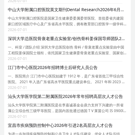
合为特色的大型综合性三甲医院。2021至2023年度连续3年全国三级综合
2026-07-01
公立医院绩效考核结果A+，2022年度跻身全国百强。
中山大学附属口腔医院英文期刊Dental Research2026年6月招聘1名科学编辑启事
中山大学附属口腔医院是国家卫生健康委委属委管医院、首批委省共建国
家口腔区域医疗中心及广东省高水平医院，拥有教育部口腔医学一级学科
博士点、口腔医学专业学位博士点、口腔医学博士后科研流动站，现有 8
2026-07-01
个国家临床重点专科、 7 个国家级与省级科研创新
深圳大学总医院骨衰老重点实验室/创伤骨科姜保国导师团队2026年招聘博士后公告（长期有效）
一、科室 / 团队介绍 深圳大学总医院创伤 骨科 / 骨衰老重点实验室由中国
工程院姜保国院士领衔，依托国家卫生健康委骨衰老重点实验室、国家创
伤医学中心和深圳市创伤救治临床医学研究中心平台。该团队由中国工程
2026-07-01
院院士姜保国领衔，主要聚焦于创伤救治体系、
江门市中心医院2026年招聘博士后研究人员公告
一、医院简介 江门市中心医院始建于 1912 年，是广东省首批三甲综合性
医院。 2021 年入选广东省高水平医院重点建设单位。 2021 年和 2023 年
度在全国三级公立医院绩效监测中获 A+ 等级，位居全国三级综合医院前
2026-07-01
10% 。 2022 年顺利通过三甲医院等级复审。 医
汕头大学医学院第二附属医院2026年常年招聘高层次人才公告
汕头大学医学院第二附属医院是在李嘉诚基金会鼎力支持下兴建的一所省
属公立综合性三级甲等医院，是国内首批通过德国 T V 莱茵公司 IS 0900l
质量管理体系和 IS 01400l 环境管理体系双认证的医疗机构之一。医院占地
2026-07-01
约 6. 5 万平方米 ，建筑总面积约 11 万平方
宜昌市疾病预防控制中心2026年引进2名高层次人才公告
为进一步加强疾病预防控制和公共卫生人才队伍建设，优化人才队伍结