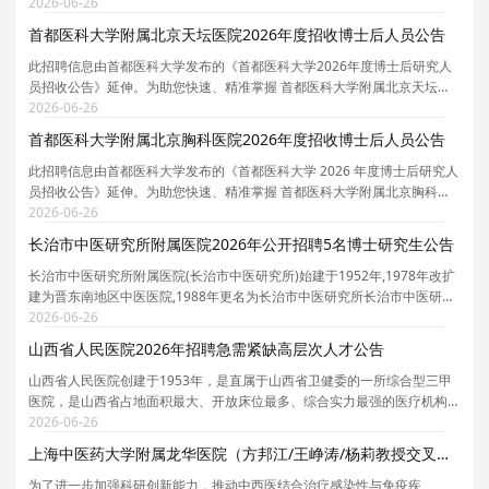
医院 的招聘详情， 现特别针对 首都医科大学附属北京世纪坛医院 的岗位
2026-06-26
信息与报考要点单独说明 。为保证您获取的招聘
首都医科大学附属北京天坛医院2026年度招收博士后人员公告
此招聘信息由首都医科大学发布的《首都医科大学2026年度博士后研究人
员招收公告》延伸。为助您快速、精准掌握 首都医科大学附属北京天坛医
院 的招聘详情， 现特别针对 首都医科大学附属北京天坛医院 的岗位信息
2026-06-26
与报考要点单独说明 。为保证您获取的招聘信息
首都医科大学附属北京胸科医院2026年度招收博士后人员公告
此招聘信息由首都医科大学发布的《首都医科大学 2026 年度博士后研究人
员招收公告》延伸。为助您快速、精准掌握 首都医科大学附属北京胸科医
院 的招聘详情， 现特别针对 首都医科大学附属北京胸科医院 的岗位信息
2026-06-26
与报考要点单独说明 。为保证您获取的招聘信
长治市中医研究所附属医院2026年公开招聘5名博士研究生公告
长治市中医研究所附属医院(长治市中医研究所)始建于1952年,1978年改扩
建为晋东南地区中医医院,1988年更名为长治市中医研究所长治市中医研究
所附属医院。历经七十余年的发展,医院已发展成为集医疗、教学、科研、
2026-06-26
预防、保
山西省人民医院2026年招聘急需紧缺高层次人才公告
山西省人民医院创建于1953年，是直属于山西省卫健委的一所综合型三甲
医院，是山西省占地面积最大、开放床位最多、综合实力最强的医疗机构
之一，是全国首批建立健全现代医院管理制度试点医院。 为不断提升我院
2026-06-26
医疗水平和服务能力，现诚邀国内外优秀人才加入我
上海中医药大学附属龙华医院（方邦江/王峥涛/杨莉教授交叉学科团队）2026年招聘4名博士后
为了进一步加强科研创新能力，推动中西医结合治疗感染性与免疫疾