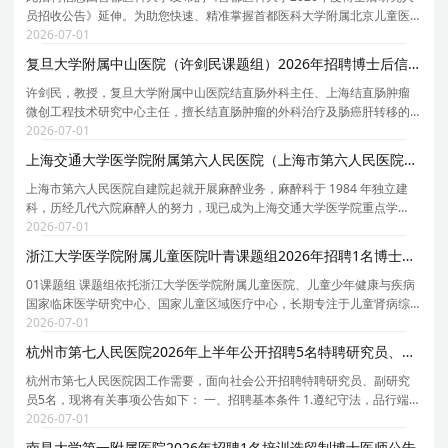
员招收公告》延伸。为助您快速、精准掌握首都医科大学附属北京儿童医
院的招聘详情， 现特别针对 首都医科大学附属北京儿童医院 的岗位信息与
2026-07-01
报考要点单独说明 。为保证您获取的招聘信息完
复旦大学附属中山医院（许剑民课题组）2026年招聘博士后信息
许剑民，教授，复旦大学附属中山医院结直肠外科主任、上海结直肠肿瘤
微创工程技术研究中心主任，擅长结直肠肿瘤的外科治疗及肠癌肝转移的
综合诊疗。长期致力于结直肠肿瘤的基础与临床研究。全国创新争先奖、
2026-07-01
国家科技进步二等奖获得者，国家卫生健康突出贡献
上海交通大学医学院附属第六人民医院（上海市第六人民医院）麻醉科2026年招聘人才启事
上海市第六人民医院自建院起就开展麻醉业务，麻醉科于 1984 年独立建
科，历经几代六院麻醉人的努力，现已成为上海交通大学医学院重点学
科。科室获得国自然青年科学基金 A 类，是上海交通大学交叉学科创新人
2026-07-01
才实践培养基地、上海交通大学医学院麻醉学硕士和博
浙江大学医学院附属儿童医院叶青课题组2026年招聘1名博士后启事
01课题组 课题组依托浙江大学医学院附属儿童医院、儿童少年健康与疾病
国家临床医学研究中心、国家儿童区域医疗中心，长期专注于儿童肾病综
合征与免疫发病机制研究，尤其聚焦于足细胞损伤与蛋白尿发生的相关机
2026-07-01
制。团队共获得19项国家自然科学基金（含重点项目
杭州市第七人民医院2026年上半年公开招聘5名特聘研究员、副研究员公告
杭州市第七人民医院因工作需要，面向社会公开招聘特聘研究员、副研究
员5名，现将有关事项公告如下： 一、招聘基本条件 1.遵纪守法，品行端
正。 2.具有良好的职业道德。 3.具有岗位所需的专业学历、专业理论知识
2026-07-01
和学历相匹配的实践操作能力。 4.具有岗位所需
南昌大学第一附属医院2026年招聘1名培训选留制博士医师公告