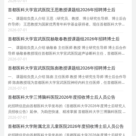
经病理学会理事。中华医学会神经病学分会神经病理学组副组长，中华医
2026-07-01
学会病理学分会脑神经病理学组指导专家，中
首都医科大学宣武医院王思教授课题组2026年招聘博士后
一、 课题组负责人介绍 王思（研究员、教授、博士研究生导师、博士后合
作导师） 王思教授为国家优秀青年科学基金获得者。现任首都医科大学宣
武医院衰老转化医学中心执行主任，中国遗传学会衰老遗传学分会秘书长
2026-07-01
等。 主要研究方向为衰老与再生医学。致力于利
首都医科大学宣武医院杨敬春教授课题组2026年招聘博士后
一、 课题组负责人介绍 杨敬春 主任医师 教授 博士研究生导师 博士后合作
导师 杨敬春教授现任首都医科大学宣武医院超声诊断科主任，首都医科大
学超声医学系副主任、宣武医院超声医学住陪基地主任、科技部项目评审
2026-07-01
专家、北京市科委人才项目专家、北京市高级职
首都医科大学宣武医院陈彪教授课题组2026年招聘博士后
一、 课题组负责人介绍 陈彪 主任医师 教授 博士研究生导师 博士后合作导
师 陈彪教授现为首都医科大学宣武医院神经内科主任医师，任首都医科大
学老年医学系主任，首都医科大学帕金森病临床研究和诊疗中心主任，中
2026-07-01
国老年医学会副会长/中华医学会老年医学分会
首都医科大学三博脑科医院2026年度招收博士后人员公告
此招聘信息由首都医科大学发布的《首都医科大学2026年度博士后研究人
员招收公告》延伸。为助您快速、精准掌握 首都医科大学三博脑科医院 的
招聘详情， 现特别针对 首都医科大学三博脑科医院 的岗位信息与报考要点
2026-07-01
单独说明 。为保证您获取的招聘信息完整且准
首都医科大学附属北京儿童医院2026年度招收博士后人员公告
此招聘信息由首都医科大学发布的《首都医科大学2026年度博士后研究人