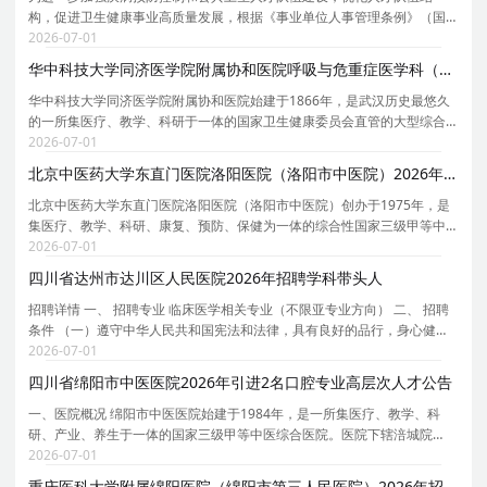
构，促进卫生健康事业高质量发展，根据《事业单位人事管理条例》（国
务院令第652号）和事业单位公开招聘有关规定，结合市疾控中心岗位空缺
2026-07-01
情况及事业发展需要，拟组织开展市疾控中心高层次人
华中科技大学同济医学院附属协和医院呼吸与危重症医学科（金阳教授团队）2026年招聘专职研究人员启事
华中科技大学同济医学院附属协和医院始建于1866年，是武汉历史最悠久
的一所集医疗、教学、科研于一体的国家卫生健康委员会直管的大型综合
性教学医院，系国家首批三级甲等医院、全国百佳医院、荣获全国医院管
2026-07-01
理年先进集体、全国五一劳动奖和全国文明单位等国
北京中医药大学东直门医院洛阳医院（洛阳市中医院）2026年引进3名博士研究生公告
北京中医药大学东直门医院洛阳医院（洛阳市中医院）创办于1975年，是
集医疗、教学、科研、康复、预防、保健为一体的综合性国家三级甲等中
医院。是国家区域医疗中心建设单位、国家中医药传承创新工程重点中医
2026-07-01
医院项目建设单位、全国中医特色重点中医院建设单
四川省达州市达川区人民医院2026年招聘学科带头人
招聘详情 一、 招聘专业 临床医学相关专业（不限亚专业方向） 二、 招聘
条件 （一）遵守中华人民共和国宪法和法律，具有良好的品行，身心健
康，无违规违纪等不良记录； （二）年龄50周岁及以下，身心健康，精力
2026-07-01
充沛、掌握填补医院或达州市空白的前沿医疗技术
四川省绵阳市中医医院2026年引进2名口腔专业高层次人才公告
一、医院概况 绵阳市中医医院始建于1984年，是一所集医疗、教学、科
研、产业、养生于一体的国家三级甲等中医综合医院。医院下辖涪城院
区、经开院区、南桥分院、花园门诊部、制剂中心、医养结合中心等分支
2026-07-01
机构，同时受托管理涪江中药饮片有限责任公司。作为多
重庆医科大学附属绵阳医院（绵阳市第三人民医院）2026年招聘2名博士后公告