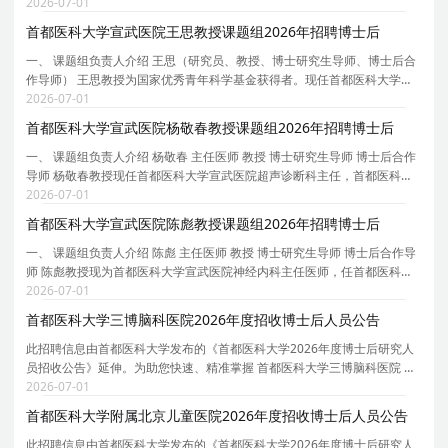
经病理学会理事。中华医学会神经病学分会神经病理学组副组长，中华医
2026-07-01
学会病理学分会脑神经病理学组指导专家，中
首都医科大学宣武医院王思教授课题组2026年招聘博士后
一、 课题组负责人介绍 王思（研究员、教授、博士研究生导师、博士后合
作导师） 王思教授为国家优秀青年科学基金获得者。现任首都医科大学宣
武医院衰老转化医学中心执行主任，中国遗传学会衰老遗传学分会秘书长
2026-07-01
等。 主要研究方向为衰老与再生医学。致力于利
首都医科大学宣武医院杨敬春教授课题组2026年招聘博士后
一、 课题组负责人介绍 杨敬春 主任医师 教授 博士研究生导师 博士后合作
导师 杨敬春教授现任首都医科大学宣武医院超声诊断科主任，首都医科大
学超声医学系副主任、宣武医院超声医学住陪基地主任、科技部项目评审
2026-07-01
专家、北京市科委人才项目专家、北京市高级职
首都医科大学宣武医院陈彪教授课题组2026年招聘博士后
一、 课题组负责人介绍 陈彪 主任医师 教授 博士研究生导师 博士后合作导
师 陈彪教授现为首都医科大学宣武医院神经内科主任医师，任首都医科大
学老年医学系主任，首都医科大学帕金森病临床研究和诊疗中心主任，中
2026-07-01
国老年医学会副会长/中华医学会老年医学分会
首都医科大学三博脑科医院2026年度招收博士后人员公告
此招聘信息由首都医科大学发布的《首都医科大学2026年度博士后研究人
员招收公告》延伸。为助您快速、精准掌握 首都医科大学三博脑科医院 的
招聘详情， 现特别针对 首都医科大学三博脑科医院 的岗位信息与报考要点
2026-07-01
单独说明 。为保证您获取的招聘信息完整且准
首都医科大学附属北京儿童医院2026年度招收博士后人员公告
此招聘信息由首都医科大学发布的《首都医科大学2026年度博士后研究人