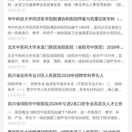
构，促进卫生健康事业高质量发展，根据《事业单位人事管理条例》（国
务院令第652号）和事业单位公开招聘有关规定，结合市疾控中心岗位空缺
2026-07-01
情况及事业发展需要，拟组织开展市疾控中心高层次人
华中科技大学同济医学院附属协和医院呼吸与危重症医学科（金阳教授团队）2026年招聘专职研究人员启事
华中科技大学同济医学院附属协和医院始建于1866年，是武汉历史最悠久
的一所集医疗、教学、科研于一体的国家卫生健康委员会直管的大型综合
性教学医院，系国家首批三级甲等医院、全国百佳医院、荣获全国医院管
2026-07-01
理年先进集体、全国五一劳动奖和全国文明单位等国
北京中医药大学东直门医院洛阳医院（洛阳市中医院）2026年引进3名博士研究生公告
北京中医药大学东直门医院洛阳医院（洛阳市中医院）创办于1975年，是
集医疗、教学、科研、康复、预防、保健为一体的综合性国家三级甲等中
医院。是国家区域医疗中心建设单位、国家中医药传承创新工程重点中医
2026-07-01
医院项目建设单位、全国中医特色重点中医院建设单
四川省达州市达川区人民医院2026年招聘学科带头人
招聘详情 一、 招聘专业 临床医学相关专业（不限亚专业方向） 二、 招聘
条件 （一）遵守中华人民共和国宪法和法律，具有良好的品行，身心健
康，无违规违纪等不良记录； （二）年龄50周岁及以下，身心健康，精力
2026-07-01
充沛、掌握填补医院或达州市空白的前沿医疗技术
四川省绵阳市中医医院2026年引进2名口腔专业高层次人才公告
一、医院概况 绵阳市中医医院始建于1984年，是一所集医疗、教学、科
研、产业、养生于一体的国家三级甲等中医综合医院。医院下辖涪城院
区、经开院区、南桥分院、花园门诊部、制剂中心、医养结合中心等分支
2026-07-01
机构，同时受托管理涪江中药饮片有限责任公司。作为多
重庆医科大学附属绵阳医院（绵阳市第三人民医院）2026年招聘2名博士后公告