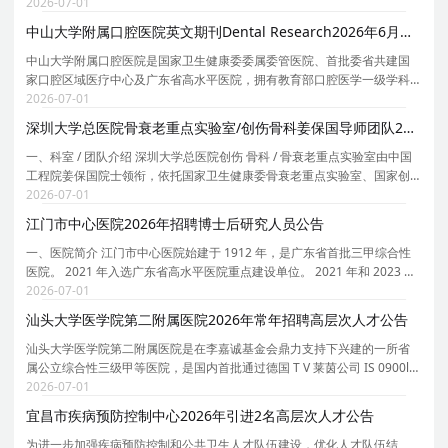
合为特色的大型综合性三甲医院。2021至2023年度连续3年全国三级综合
2026-07-01
公立医院绩效考核结果A+，2022年度跻身全国百强。
中山大学附属口腔医院英文期刊Dental Research2026年6月招聘1名科学编辑启事
中山大学附属口腔医院是国家卫生健康委委属委管医院、首批委省共建国
家口腔区域医疗中心及广东省高水平医院，拥有教育部口腔医学一级学科
博士点、口腔医学专业学位博士点、口腔医学博士后科研流动站，现有 8
2026-07-01
个国家临床重点专科、 7 个国家级与省级科研创新
深圳大学总医院骨衰老重点实验室/创伤骨科姜保国导师团队2026年招聘博士后公告（长期有效）
一、科室 / 团队介绍 深圳大学总医院创伤 骨科 / 骨衰老重点实验室由中国
工程院姜保国院士领衔，依托国家卫生健康委骨衰老重点实验室、国家创
伤医学中心和深圳市创伤救治临床医学研究中心平台。该团队由中国工程
2026-07-01
院院士姜保国领衔，主要聚焦于创伤救治体系、
江门市中心医院2026年招聘博士后研究人员公告
一、医院简介 江门市中心医院始建于 1912 年，是广东省首批三甲综合性
医院。 2021 年入选广东省高水平医院重点建设单位。 2021 年和 2023 年
度在全国三级公立医院绩效监测中获 A+ 等级，位居全国三级综合医院前
2026-07-01
10% 。 2022 年顺利通过三甲医院等级复审。 医
汕头大学医学院第二附属医院2026年常年招聘高层次人才公告
汕头大学医学院第二附属医院是在李嘉诚基金会鼎力支持下兴建的一所省
属公立综合性三级甲等医院，是国内首批通过德国 T V 莱茵公司 IS 0900l
质量管理体系和 IS 01400l 环境管理体系双认证的医疗机构之一。医院占地
2026-07-01
约 6. 5 万平方米 ，建筑总面积约 11 万平方
宜昌市疾病预防控制中心2026年引进2名高层次人才公告
为进一步加强疾病预防控制和公共卫生人才队伍建设，优化人才队伍结