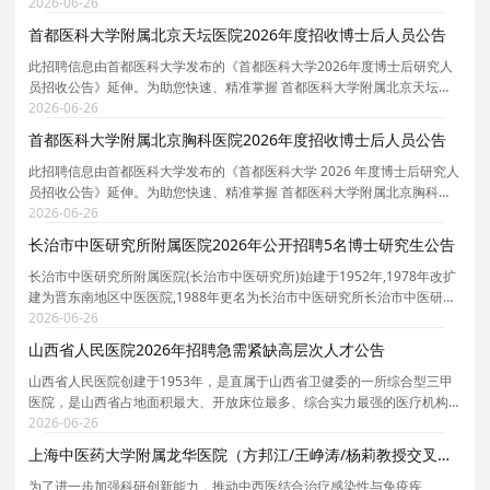
医院 的招聘详情， 现特别针对 首都医科大学附属北京世纪坛医院 的岗位
2026-06-26
信息与报考要点单独说明 。为保证您获取的招聘
首都医科大学附属北京天坛医院2026年度招收博士后人员公告
此招聘信息由首都医科大学发布的《首都医科大学2026年度博士后研究人
员招收公告》延伸。为助您快速、精准掌握 首都医科大学附属北京天坛医
院 的招聘详情， 现特别针对 首都医科大学附属北京天坛医院 的岗位信息
2026-06-26
与报考要点单独说明 。为保证您获取的招聘信息
首都医科大学附属北京胸科医院2026年度招收博士后人员公告
此招聘信息由首都医科大学发布的《首都医科大学 2026 年度博士后研究人
员招收公告》延伸。为助您快速、精准掌握 首都医科大学附属北京胸科医
院 的招聘详情， 现特别针对 首都医科大学附属北京胸科医院 的岗位信息
2026-06-26
与报考要点单独说明 。为保证您获取的招聘信
长治市中医研究所附属医院2026年公开招聘5名博士研究生公告
长治市中医研究所附属医院(长治市中医研究所)始建于1952年,1978年改扩
建为晋东南地区中医医院,1988年更名为长治市中医研究所长治市中医研究
所附属医院。历经七十余年的发展,医院已发展成为集医疗、教学、科研、
2026-06-26
预防、保
山西省人民医院2026年招聘急需紧缺高层次人才公告
山西省人民医院创建于1953年，是直属于山西省卫健委的一所综合型三甲
医院，是山西省占地面积最大、开放床位最多、综合实力最强的医疗机构
之一，是全国首批建立健全现代医院管理制度试点医院。 为不断提升我院
2026-06-26
医疗水平和服务能力，现诚邀国内外优秀人才加入我
上海中医药大学附属龙华医院（方邦江/王峥涛/杨莉教授交叉学科团队）2026年招聘4名博士后
为了进一步加强科研创新能力，推动中西医结合治疗感染性与免疫疾