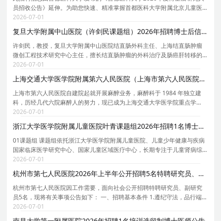
员招收公告》延伸。为助您快速、精准掌握首都医科大学附属北京儿童医
院的招聘详情， 现特别针对 首都医科大学附属北京儿童医院 的岗位信息与
2026-07-01
报考要点单独说明 。为保证您获取的招聘信息完
复旦大学附属中山医院（许剑民课题组）2026年招聘博士后信息
许剑民，教授，复旦大学附属中山医院结直肠外科主任、上海结直肠肿瘤
微创工程技术研究中心主任，擅长结直肠肿瘤的外科治疗及肠癌肝转移的
综合诊疗。长期致力于结直肠肿瘤的基础与临床研究。全国创新争先奖、
2026-07-01
国家科技进步二等奖获得者，国家卫生健康突出贡献
上海交通大学医学院附属第六人民医院（上海市第六人民医院）麻醉科2026年招聘人才启事
上海市第六人民医院自建院起就开展麻醉业务，麻醉科于 1984 年独立建
科，历经几代六院麻醉人的努力，现已成为上海交通大学医学院重点学
科。科室获得国自然青年科学基金 A 类，是上海交通大学交叉学科创新人
2026-07-01
才实践培养基地、上海交通大学医学院麻醉学硕士和博
浙江大学医学院附属儿童医院叶青课题组2026年招聘1名博士后启事
01课题组 课题组依托浙江大学医学院附属儿童医院、儿童少年健康与疾病
国家临床医学研究中心、国家儿童区域医疗中心，长期专注于儿童肾病综
合征与免疫发病机制研究，尤其聚焦于足细胞损伤与蛋白尿发生的相关机
2026-07-01
制。团队共获得19项国家自然科学基金（含重点项目
杭州市第七人民医院2026年上半年公开招聘5名特聘研究员、副研究员公告
杭州市第七人民医院因工作需要，面向社会公开招聘特聘研究员、副研究
员5名，现将有关事项公告如下： 一、招聘基本条件 1.遵纪守法，品行端
正。 2.具有良好的职业道德。 3.具有岗位所需的专业学历、专业理论知识
2026-07-01
和学历相匹配的实践操作能力。 4.具有岗位所需
南昌大学第一附属医院2026年招聘1名培训选留制博士医师公告