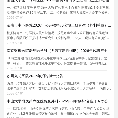
一、招聘计划 序号 科室 岗位 人数 岗位要求 1 血液科 医师岗2 1 专业不限;
取得医师资格证;35周岁以下。 二、招聘条件 应聘人员应当具备下列资格条
件： （一）具有中华人民共和国国籍; （二）遵守宪法和法律，拥护中国共
2026-07-01
产党的领导和社会主义制度; （三）具
济南市中心医院2026年公开招聘70名博士研究生（控制总量）公告
根据济南市中心医院人员空缺情况，按照市事业单位公开招聘有关规定和
要求，我院拟公开招聘博士研究生（控制总量） 70 人，现将有关事项公告
如下： 一、招聘条件 （一）具有中华人民共和国国籍； （二）遵守中华人
2026-07-01
民共和国宪法和法律，拥护中国共产党领导和社
南京鼓楼医院老年医学科（尹震宇教授团队）2026年诚聘博士后
01 科室介绍 南京鼓楼医院老年医学科为江苏省重点学科，是集医疗、教
学、科研于一体的综合性老年医学中心。科室以老年肿瘤、老年神经退行
性疾病及老年共病管理为核心特色，在老年肺癌综合诊疗、软脑膜转移精
2026-07-01
准治疗、老年认知障碍等领域形成显著学科优势。科
苏州九龙医院2026年招聘博士公告
为进一步加强人才队伍建设，优化医疗人才梯队结构，全面提升学科建设
水平与综合诊疗能力，苏州九龙医院现启动高层次博士人才招聘： PART01
福利待遇 博士人才福利 安家费：按苏州工业园区政策执行，上线20万元 科
2026-07-01
研启动经费：上线15万元 职称待遇：入院即享
中山大学附属第六医院胃肠外科2026年6月招聘2名临床专才公告
一、医院概况 中山大学附属第六医院（简称中山六院）位于广东省省会城
市广州，地处粤港澳大湾区核心地带，是一所国内知名的以大专科、强综