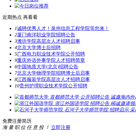
近期热点
再看看
1
诚聘优秀人才！泉州信息工程学院等您来！
2
厦门南洋职业学院招聘公告
3
潍坊学院高层次人才招聘启事
4
北京大学博士后招聘
5
广西电力职业技术学院公开招聘
9
重庆外语外事学院人才招聘简章
6
中国地质大学(北京)招聘公告
7
北京大学物理学院招聘博士后启事
8
江西服装学院高层次人才招聘启事
10
贵州护理职业技术学院公开招聘
首都师范大学
公开招聘公告
诚邀海内外
浙江外国语学院
招聘公告
竭诚邀请领
石河子大学师范学院
招聘启示
采
免费注册简历
海 量 职 位 任 意 投 ！
立即注册