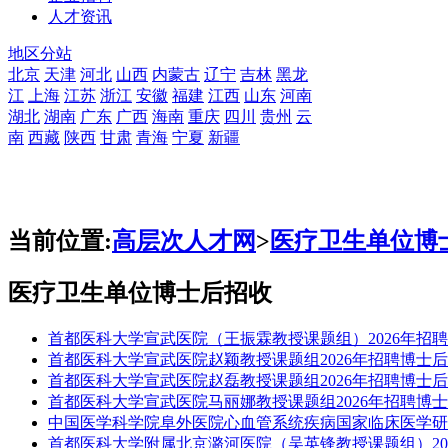
人才资讯
地区分站
北京
天津
河北
山西
内蒙古
辽宁
吉林
黑龙
江
上海
江苏
浙江
安徽
福建
江西
山东
河南
湖北
湖南
广东
广西
海南
重庆
四川
贵州
云
南
西藏
陕西
甘肃
青海
宁夏
新疆
当前位置:
高层次人才网
>
医疗卫生单位博
医疗卫生单位博士后招收
首都医科大学宣武医院（王振霖教授课题组）2026年招
首都医科大学宣武医院赵颖教授课题组2026年招聘博士
首都医科大学宣武医院赵磊教授课题组2026年招聘博士
首都医科大学宣武医院马丽娜教授课题组2026年招聘博
中国医学科学院阜外医院心血管系统疾病国家临床医学研究
首都医科大学附属北京潞河医院（吴英锋教授课题组）20