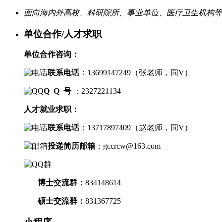
面向海内外高校、科研院所、事业单位、医疗卫生机构等
单位合作/人才求职
单位合作咨询：
联系电话
：
13699147249（
张老师，
同V）
Q Q 号
：2327221134
人才就业求职：
联系电话
：
13717897409（
赵老师，
同V）
投递简历邮箱
：
gccrcw@163.com
博士交流群
：
834148614
硕士交流群：
831367725