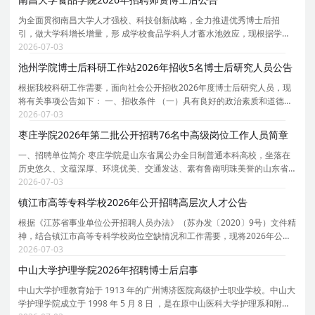
为全面贯彻南昌大学人才强校、科技创新战略，全力推进优秀博士后招
引，做大学科增长增量，形 成学校食品学科人才蓄水池效应，现根据学科
发展需要，依托食品科学与工程博士后科研流动站，面向国内外公开招收
2026-07-03
师资博士后专职科研人员，本次计划招聘师资博士后不
池州学院博士后科研工作站2026年招收5名博士后研究人员公告
根据我校科研工作需要，面向社会公开招收2026年度博士后研究人员，现
将有关事项公告如下： 一、招收条件 （一）具有良好的政治素质和道德修
养，遵纪守法，身体健康； （二）具有博士学位（应届博士提供导师签名
2026-07-03
的可以在2026年12月31日前毕业的承诺书），年龄
枣庄学院2026年第二批公开招聘76名中高级岗位工作人员简章
一、招聘单位简介 枣庄学院是山东省属公办全日制普通本科高校，坐落在
历史悠久、文蕴深厚、环境优美、交通发达、素有鲁南明珠美誉的山东省
枣庄市。京沪高铁、京台高速公路等穿境而过，交通十分便利。学校占地
2026-07-03
面积近 3000 亩，学校固定资产总值 14.5 亿元，实
镇江市高等专科学校2026年公开招聘高层次人才公告
根据《江苏省事业单位公开招聘人员办法》（苏办发〔2020〕9号）文件精
神，结合镇江市高等专科学校岗位空缺情况和工作需要，现将2026年公开
招聘高层次人才有关事项公告如下： 一、报考条件、对象 （一）具有中华
2026-07-03
人民共和国国籍； （二）岗位年龄要求：博士研
中山大学护理学院2026年招聘博士后启事
中山大学护理教育始于 1913 年的广州博济医院高级护士职业学校。中山大
学护理学院成立于 1998 年 5 月 8 日 ，是在原中山医科大学护理系和附设