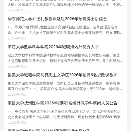
人民共和国成立后党和国家在边疆民族地区创办的第一所综合大学。学校
创办于1957年，时任国务院副总理、自治区主席乌兰夫任首任校长。学校
2026-07-03
于1962年招收研究生，1978年被确定为全国88所重点
华东师范大学乔德礼教授课题组2026年招聘博士后信息
1 、 导师介绍 乔德礼教授主要研究领域包括无线通信、信号处理及信息
论。近年来，主持参与了国家自然科学基金等十余项课题研究。已在 IEEE
期刊等国际学术期刊上发表论文 30 余篇。 乔德礼教授个人主页 : 乔德礼教
2026-07-03
授 IEEE 主页： https://faculty.ecnu.edu.c
浙江大学数学科学学院2026年诚聘海内外优秀人才
浙江大学数学科学学院诚聘数学各主要领域的预聘及长聘教职岗位。候选
人需已取得数学博士学位，原则上需有至少两年博士后经历，并在科研与
教学方面均展现出卓越的成就与潜力。学院薪资待遇具有国际竞争力，且
2026-07-03
一人一议；学校则根据职称与资质提供多种住房补贴
集美大学诚毅学院马克思主义学院2026年招聘6名思政课教师启事（二）
集美大学诚毅学院因发展需要，面向社会公开招聘思政课教师，现将有关
事宜公告如下： 一、学院简介 集美大学诚毅学院创办于2003年，是经教育
部批准设立，由集美大学与福建集美大学教育发展基金会联合举办的独立
2026-07-03
学院。学院坐落于福建厦门，校园占地面积550余亩
南昌大学抚州医学院2026年招聘2名编外教学科研岗人员公告
一、单位简介 南昌大学抚州医学院坐落在以才子之乡、文化之邦著称的历
史文化名城抚州市中心城区，位于抚河西畔。现有校园土地面积589.95余
亩，校舍建筑总面积24.81万㎡。学院是培养医学专门应用型人才的高等院
2026-07-03
校，学院内设基础医学院、临床医学院、口腔医学
南昌大学食品学院2026年招聘师资博士后公告