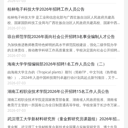
卫生学校的基础上组建的，是国内最早开展护理本科教育、护理硕士专业
2026-07-03
学位教育 和 博士教育的护理学院之一 , 位于
桂林电子科技大学2026年招聘工作人员公告
桂林电子科技大学 是工业和信息化部与广西壮族自治区人民政府共建高
校、国家国防科技工业局与广西壮族自治区人民政府共建高校、国家中西
部高校基础能力建设工程入选高校。学校现有博士学位授权一级学科点8
2026-07-03
个，博士专业学位授权类别1个；博士后科研流动站4个
琼台师范学院2026年面向社会公开招聘3名事业编制人才公告
为加快推进教师教育特色鲜明的高水平师范院校建设，强化二级学院办学
的主体责任，推动教学科研工作高质量发展，学校决定面向社会公开招聘
部分二级学院院长及学科带头人。根据《海南省事业单位公开招聘工作人
2026-07-03
员实施办法》（琼人社发〔2025〕2号）等有关规定，
海南大学学报编辑部2026年招聘1名工作人员公告（二）
由海南大学主办的《Tropical plants》期刊（简称TP，中文刊名《热带植
物》），2024年入选中国科技期刊卓越行动计划高起点新刊项目，又于
2025年11月先后被科睿唯安ESCI数据库和中国科学引文数据库（CSCD）
2026-07-03
收录。TP是国内首个聚焦热带植物研究领域的专业英文学
湖南工程职业技术学院2026年公开招聘15名工作人员公告
湖南工程职业技术学院是国家教育部备案、湖南省人民政府批准、湖南省
教育厅主管的一所国有公办全日制普通高等学校。学校坐落于长沙市万家
丽北路。1958年建校以来,学校始终坚持传承大地文化,培养高素质技术技能
2026-07-03
人才的办学理念,锐意进取,改革创新,获得教育部人
武汉理工大学新材料研究所（童金辉研究员课题组）2026年招聘2名博士后启事
童金辉，武汉理工大学材料复合新技术全国重点实验室研究员，博士生导