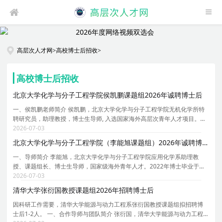
高层次人才网
>
高校博士后招收
>
高校博士后招收
北京大学化学与分子工程学院侯凯鹏课题组2026年诚聘博士后
一、侯凯鹏老师简介 侯凯鹏，北京大学化学与分子工程学院无机化学所特
聘研究员，助理教授，博士生导师, 入选国家海外高层次青年人才项目。本
科及硕士阶段就读于苏州大学新加坡国立大学联合培养项目，指导老师是
2026-07-03
郎建平教授、鲍晓光教授与 Wai Yip Fan 教授。2
北京大学化学与分子工程学院（李能旭课题组）2026年诚聘博士后
一、导师简介 李能旭，北京大学化学与分子工程学院应用化学系助理教
授、课题组长、博士生导师，国家级海外青年人才。2022年博士毕业于北
京大学材料科学与工程学院，师从周欢萍教授。2022-2024年在美国北卡
2026-07-03
罗来纳教堂山分校黄劲松课题组任职博士后，2024-2026
清华大学张衍国教授课题组2026年招聘博士后
因科研工作需要，清华大学能源与动力工程系张衍国教授课题组拟招聘博
士后1-2人。 一、合作导师与团队简介 张衍国，清华大学能源与动力工程