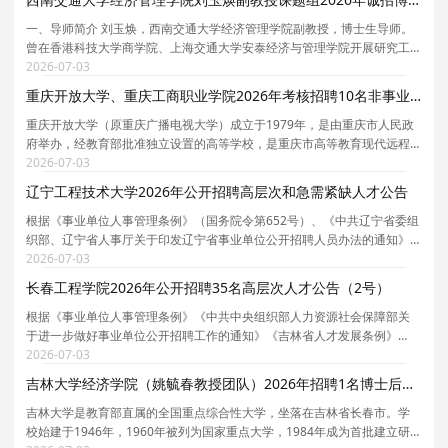
一、导师简介 刘玉焕，西南交通大学经济管理学院副教授，博士生导师。
曾在香港科技大学商学院、上海交通大学安泰经济与管理学院开展研究工
作。主持国家自然科学资金、国家社科基金等 5 项国家及省部级项科研项
2026-07-03
目，近年来在《管理世界》、《管理科学学报》、
重庆开放大学、重庆工商职业学院2026年考核招聘10名非事业编制博士人才公告（第一批）
重庆开放大学（原重庆广播电视大学）成立于1979年，是由重庆市人民政
府举办，经教育部批准独立设置的高等学校，是重庆市高等教育现代远程
教育中心、重庆市社区教育服务指导中心。2005年，创办了重庆工商职业
2026-07-03
学院，与重庆开放大学实行一套班子、两块牌子的管
辽宁工程技术大学2026年公开招聘高层次和急需紧缺人才公告
根据《事业单位人事管理条例》（国务院令第652号）、《中共辽宁省委组
织部、辽宁省人事厅关于印发辽宁省事业单位公开招聘人员办法的通知》
（辽人发[2007]1号）、《中共辽宁省委组织部、辽宁省人社厅转发中组
2026-07-03
部、人社部关于进一步规范事业单位公开招聘工作的
长春工程学院2026年公开招聘35名高层次人才公告（2号）
根据《事业单位人事管理条例》《中共中央组织部人力资源社会保障部关
于进一步做好事业单位公开招聘工作的通知》《吉林省人才发展条例》
《吉林省人民政府办公厅转发关于全面建立和进一步完善全省事业单位新
2026-07-03
进人员公开招聘制度意见的通知》《关于创新优化人事
吉林大学经济学院（姚毓春教授团队）2026年招聘1名博士后启事
吉林大学是教育部直属的全国重点综合性大学，坐落在吉林省长春市。学
校始建于1946年，1960年被列为国家重点大学，1984年成为首批建立研