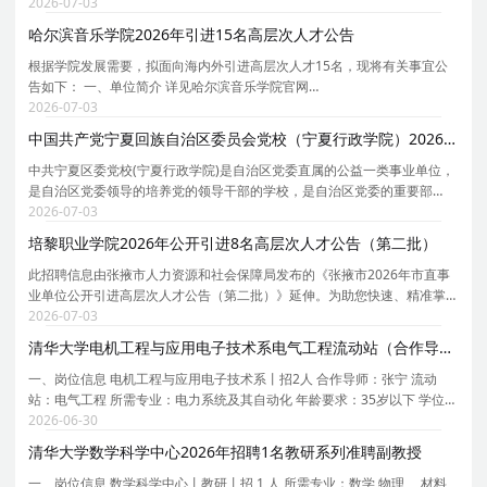
究生院的22所大学之一，1995年首批通过国家教委211工程审批，2001年
2026-07-03
被列入985工程国家重点建设的大学，2004年被批准为中
哈尔滨音乐学院2026年引进15名高层次人才公告
根据学院发展需要，拟面向海内外引进高层次人才15名，现将有关事宜公
告如下： 一、单位简介 详见哈尔滨音乐学院官网
https://www.hrbcm.edu.cn。 二、招聘计划 详见《哈尔滨音乐学院2026年
2026-07-03
高层次人才引进计划表》（附件1）。 三、高层次人才引进条件 （一）基
中国共产党宁夏回族自治区委员会党校（宁夏行政学院）2026年第二批自主公开招聘7名教师公告
中共宁夏区委党校(宁夏行政学院)是自治区党委直属的公益一类事业单位，
是自治区党委领导的培养党的领导干部的学校，是自治区党委的重要部
门，是教育培训干部和党员的主渠道，是党的思想理论建设的重要阵地，
2026-07-03
是自治区党委政府的哲学社会科学研究机构和重要智
培黎职业学院2026年公开引进8名高层次人才公告（第二批）
此招聘信息由张掖市人力资源和社会保障局发布的《张掖市2026年市直事
业单位公开引进高层次人才公告（第二批）》延伸。为助您快速、精准掌
握培黎职业学院的招聘详情， 现特别针对培黎职业学院的岗位信息与报考
2026-07-03
要点单独说明。 为保证您获取的招聘信息完整且准
清华大学电机工程与应用电子技术系电气工程流动站（合作导师张宁）2026年招聘2名博士后
一、岗位信息 电机工程与应用电子技术系丨招2人 合作导师：张宁 流动
站：电气工程 所需专业：电力系统及其自动化 年龄要求：35岁以下 学位要
求：博士 拟从事研究内容或研究计划： 1. 数据驱动的电力系统安全稳定规
2026-06-30
则提取 2. 面向电力系统优化决策的可信人工
清华大学数学科学中心2026年招聘1名教研系列准聘副教授
一、岗位信息 数学科学中心丨教研丨招 1 人 所需专业：数学 物理 、材料