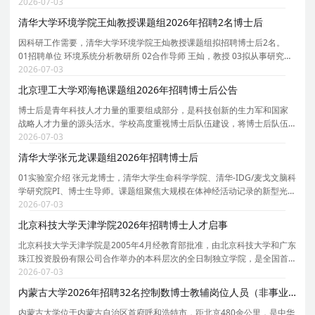
长聘教授、博士生导师。课题组团队以资源、环境和能源交叉学科为核
2026-07-03
心，致力于可燃固废/生物质能源化/资源化、钙钛矿太
清华大学环境学院王灿教授课题组2026年招聘2名博士后
因科研工作需要，清华大学环境学院王灿教授课题组拟招聘博士后2名。
01招聘单位 环境系统分析教研所 02合作导师 王灿，教授 03拟从事研究内
容 依托课题组牵头负责的京津冀环境综合治理国家科技重大专项研究项
2026-07-03
目，主要围绕人工智能驱动的温室气体排放精准核算
北京理工大学邓海艳课题组2026年招聘博士后公告
博士后是青年科技人才力量的重要组成部分，是科技创新的生力军和国家
战略人才力量的源头活水。学校高度重视博士后队伍建设，将博士后队伍
建设纳入学校师资队伍建设工作全局中统一谋划、统一部署、统一推进，
2026-07-03
持续推动博士后队伍规模倍增、质量倍增、效能倍增
清华大学张元龙课题组2026年招聘博士后
01实验室介绍 张元龙博士，清华大学生命科学学院、清华-IDG/麦戈文脑科
学研究院PI、博士生导师。课题组聚焦大规模在体神经活动记录的新型光学
与计算方法，研究方向涵盖：台式/头戴式无线介观显微成像系统以及神经
2026-07-03
活动计算建模与群体解码。课题组依托生命科学
北京科技大学天津学院2026年招聘博士人才启事
北京科技大学天津学院是2005年4月经教育部批准，由北京科技大学和广东
珠江投资股份有限公司合作举办的本科层次的全日制独立学院，是全国首
批接受教育部规范工作验收的三所独立学院之一。学校位于天津市宝坻区
2026-07-03
京津新城，占地1297.73亩，建筑面积35.18万平方米
内蒙古大学2026年招聘32名控制数博士教辅岗位人员（非事业编制）公告
内蒙古大学位于内蒙古自治区首府呼和浩特市，距北京480余公里，是中华