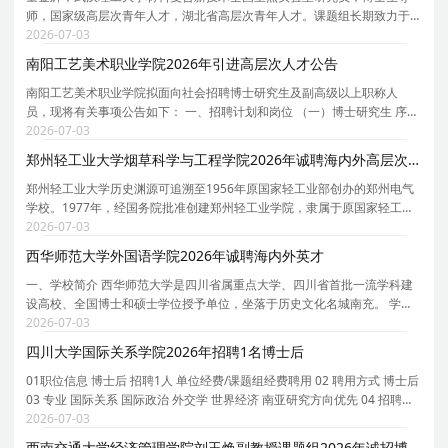
师，国家级高层次青年人才，湖北省高层次青年人才。课题组长期致力于
钙钛矿光电材料与器件研究，坚持基础研究牵引、关键技术突破、产业场
2026-07-03
景验证的闭环研发模式，在钙钛矿太阳能电池领域取
南阳工艺美术职业学院2026年引进高层次人才公告
南阳工艺美术职业学院拟面向社会招聘博士研究生及副高级以上职称人
员，现将有关事项公告如下： 一、招聘计划和岗位 （一）博士研究生 序号
学科专业 专业代码 岗位名称 招聘数量 1 工商管理学 1202 教学科研岗 1 2
2026-07-03
音乐 1352 教学科研岗 1 3 设计 1357 教学
郑州轻工业大学烟草科学与工程学院2026年诚聘海内外高层次人才
郑州轻工业大学历史渊源可追溯至1956年原国家轻工业部创办的郑州电气
学校。1977年，经国务院批准创建郑州轻工业学院，隶属于原国家轻工业
部。1998年转隶河南省人民政府。学校是河南省人民政府和国家烟草专卖
2026-07-03
局共建高校、河南省特色骨干大学建设高校、河南省
西华师范大学外国语学院2026年诚聘海内外英才
一、学校简介 西华师范大学是四川省属重点大学、四川省首批一流学科建
设高校、全国博士和硕士学位授予单位，坐落于历史文化名城南充。 学科
门类齐全。学校现有 2 个博士学位授权一级学科， 20 个硕士学位授权一级
2026-07-03
学科， 18 个硕士专业学位授权类别。 78 个本
四川大学国际关系学院2026年招聘1名博士后
01职位信息 博士后 招聘1人 单位经费/课题组经费聘用 02 聘用方式 博士后
03 专业 国际关系 国际政治 外交学 世界经济 南亚研究方向优先 04 招聘时
间 截止时间：2026.09.30 / 23:59:59 05 招聘单位 四川大学-国际关系学院
2026-07-03
06 应聘条件 博士学位 07 岗位职责:
西南交通大学经济管理学院刘玉焕副教授课题组2026年诚招博士后