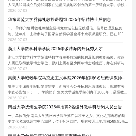
人民共和国成立后党和国家在边疆民族地区创办的第一所综合大学。学校
创办于1957年，时任国务院副总理、自治区主席乌兰夫任首任校长。学校
2026-07-03
于1962年招收研究生，1978年被确定为全国88所重点
华东师范大学乔德礼教授课题组2026年招聘博士后信息
1 、 导师介绍 乔德礼教授主要研究领域包括无线通信、信号处理及信息
论。近年来，主持参与了国家自然科学基金等十余项课题研究。已在 IEEE
期刊等国际学术期刊上发表论文 30 余篇。 乔德礼教授个人主页 : 乔德礼教
2026-07-03
授 IEEE 主页： https://faculty.ecnu.edu.c
浙江大学数学科学学院2026年诚聘海内外优秀人才
浙江大学数学科学学院诚聘数学各主要领域的预聘及长聘教职岗位。候选
人需已取得数学博士学位，原则上需有至少两年博士后经历，并在科研与
教学方面均展现出卓越的成就与潜力。学院薪资待遇具有国际竞争力，且
2026-07-03
一人一议；学校则根据职称与资质提供多种住房补贴
集美大学诚毅学院马克思主义学院2026年招聘6名思政课教师启事（二）
集美大学诚毅学院因发展需要，面向社会公开招聘思政课教师，现将有关
事宜公告如下： 一、学院简介 集美大学诚毅学院创办于2003年，是经教育
部批准设立，由集美大学与福建集美大学教育发展基金会联合举办的独立
2026-07-03
学院。学院坐落于福建厦门，校园占地面积550余亩
南昌大学抚州医学院2026年招聘2名编外教学科研岗人员公告
一、单位简介 南昌大学抚州医学院坐落在以才子之乡、文化之邦著称的历
史文化名城抚州市中心城区，位于抚河西畔。现有校园土地面积589.95余
亩，校舍建筑总面积24.81万㎡。学院是培养医学专门应用型人才的高等院
2026-07-03
校，学院内设基础医学院、临床医学院、口腔医学
南昌大学食品学院2026年招聘师资博士后公告