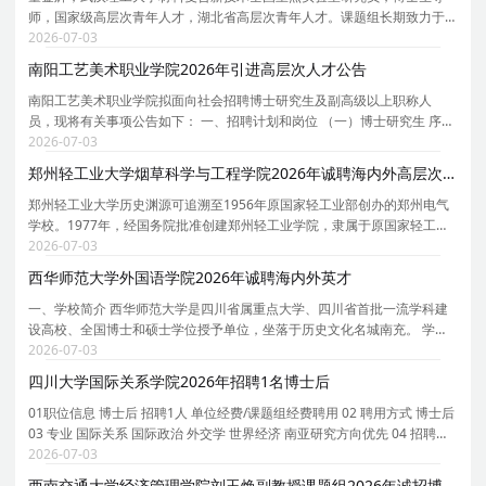
师，国家级高层次青年人才，湖北省高层次青年人才。课题组长期致力于
钙钛矿光电材料与器件研究，坚持基础研究牵引、关键技术突破、产业场
2026-07-03
景验证的闭环研发模式，在钙钛矿太阳能电池领域取
南阳工艺美术职业学院2026年引进高层次人才公告
南阳工艺美术职业学院拟面向社会招聘博士研究生及副高级以上职称人
员，现将有关事项公告如下： 一、招聘计划和岗位 （一）博士研究生 序号
学科专业 专业代码 岗位名称 招聘数量 1 工商管理学 1202 教学科研岗 1 2
2026-07-03
音乐 1352 教学科研岗 1 3 设计 1357 教学
郑州轻工业大学烟草科学与工程学院2026年诚聘海内外高层次人才
郑州轻工业大学历史渊源可追溯至1956年原国家轻工业部创办的郑州电气
学校。1977年，经国务院批准创建郑州轻工业学院，隶属于原国家轻工业
部。1998年转隶河南省人民政府。学校是河南省人民政府和国家烟草专卖
2026-07-03
局共建高校、河南省特色骨干大学建设高校、河南省
西华师范大学外国语学院2026年诚聘海内外英才
一、学校简介 西华师范大学是四川省属重点大学、四川省首批一流学科建
设高校、全国博士和硕士学位授予单位，坐落于历史文化名城南充。 学科
门类齐全。学校现有 2 个博士学位授权一级学科， 20 个硕士学位授权一级
2026-07-03
学科， 18 个硕士专业学位授权类别。 78 个本
四川大学国际关系学院2026年招聘1名博士后
01职位信息 博士后 招聘1人 单位经费/课题组经费聘用 02 聘用方式 博士后
03 专业 国际关系 国际政治 外交学 世界经济 南亚研究方向优先 04 招聘时
间 截止时间：2026.09.30 / 23:59:59 05 招聘单位 四川大学-国际关系学院
2026-07-03
06 应聘条件 博士学位 07 岗位职责:
西南交通大学经济管理学院刘玉焕副教授课题组2026年诚招博士后