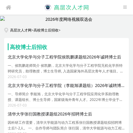
高层次人才网
>
高校博士后招收
>
高校博士后招收
北京大学化学与分子工程学院侯凯鹏课题组2026年诚聘博士后
一、侯凯鹏老师简介 侯凯鹏，北京大学化学与分子工程学院无机化学所特
聘研究员，助理教授，博士生导师, 入选国家海外高层次青年人才项目。本
科及硕士阶段就读于苏州大学新加坡国立大学联合培养项目，指导老师是
2026-07-03
郎建平教授、鲍晓光教授与 Wai Yip Fan 教授。2
北京大学化学与分子工程学院（李能旭课题组）2026年诚聘博士后
一、导师简介 李能旭，北京大学化学与分子工程学院应用化学系助理教
授、课题组长、博士生导师，国家级海外青年人才。2022年博士毕业于北
京大学材料科学与工程学院，师从周欢萍教授。2022-2024年在美国北卡
2026-07-03
罗来纳教堂山分校黄劲松课题组任职博士后，2024-2026
清华大学张衍国教授课题组2026年招聘博士后
因科研工作需要，清华大学能源与动力工程系张衍国教授课题组拟招聘博
士后1-2人。 一、合作导师与团队简介 张衍国，清华大学能源与动力工程