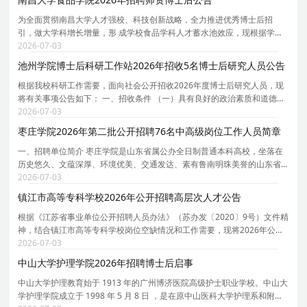
为全面贯彻南昌大学人才强校、科技创新战略，全力推进优秀博士后招
引，做大学科增长增量，形 成学校食品学科人才蓄水池效应，现根据学科
发展需要，依托食品科学与工程博士后科研流动站，面向国内外公开招收
2026-07-03
师资博士后专职科研人员，本次计划招聘师资博士后不
池州学院博士后科研工作站2026年招收5名博士后研究人员公告
根据我校科研工作需要，面向社会公开招收2026年度博士后研究人员，现
将有关事项公告如下： 一、招收条件 （一）具有良好的政治素质和道德修
养，遵纪守法，身体健康； （二）具有博士学位（应届博士提供导师签名
2026-07-03
的可以在2026年12月31日前毕业的承诺书），年龄
枣庄学院2026年第二批公开招聘76名中高级岗位工作人员简章
一、招聘单位简介 枣庄学院是山东省属公办全日制普通本科高校，坐落在
历史悠久、文蕴深厚、环境优美、交通发达、素有鲁南明珠美誉的山东省
枣庄市。京沪高铁、京台高速公路等穿境而过，交通十分便利。学校占地
2026-07-03
面积近 3000 亩，学校固定资产总值 14.5 亿元，实
镇江市高等专科学校2026年公开招聘高层次人才公告
根据《江苏省事业单位公开招聘人员办法》（苏办发〔2020〕9号）文件精
神，结合镇江市高等专科学校岗位空缺情况和工作需要，现将2026年公开
招聘高层次人才有关事项公告如下： 一、报考条件、对象 （一）具有中华
2026-07-03
人民共和国国籍； （二）岗位年龄要求：博士研
中山大学护理学院2026年招聘博士后启事
中山大学护理教育始于 1913 年的广州博济医院高级护士职业学校。中山大
学护理学院成立于 1998 年 5 月 8 日 ，是在原中山医科大学护理系和附设