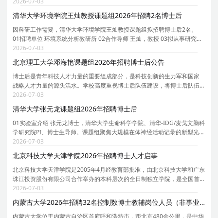
长聘教授、博士生导师。课题组团队以资源、环境和能源交叉学科为核
2026-07-03
心，致力于可燃固废/生物质能源化/资源化、钙钛矿太
清华大学环境学院王灿教授课题组2026年招聘2名博士后
因科研工作需要，清华大学环境学院王灿教授课题组拟招聘博士后2名。
01招聘单位 环境系统分析教研所 02合作导师 王灿，教授 03拟从事研究内
容 依托课题组牵头负责的京津冀环境综合治理国家科技重大专项研究项
2026-07-03
目，主要围绕人工智能驱动的温室气体排放精准核算
北京理工大学邓海艳课题组2026年招聘博士后公告
博士后是青年科技人才力量的重要组成部分，是科技创新的生力军和国家
战略人才力量的源头活水。学校高度重视博士后队伍建设，将博士后队伍
建设纳入学校师资队伍建设工作全局中统一谋划、统一部署、统一推进，
2026-07-03
持续推动博士后队伍规模倍增、质量倍增、效能倍增
清华大学张元龙课题组2026年招聘博士后
01实验室介绍 张元龙博士，清华大学生命科学学院、清华-IDG/麦戈文脑科
学研究院PI、博士生导师。课题组聚焦大规模在体神经活动记录的新型光学
与计算方法，研究方向涵盖：台式/头戴式无线介观显微成像系统以及神经
2026-07-03
活动计算建模与群体解码。课题组依托生命科学
北京科技大学天津学院2026年招聘博士人才启事
北京科技大学天津学院是2005年4月经教育部批准，由北京科技大学和广东
珠江投资股份有限公司合作举办的本科层次的全日制独立学院，是全国首
批接受教育部规范工作验收的三所独立学院之一。学校位于天津市宝坻区
2026-07-03
京津新城，占地1297.73亩，建筑面积35.18万平方米
内蒙古大学2026年招聘32名控制数博士教辅岗位人员（非事业编制）公告
内蒙古大学位于内蒙古自治区首府呼和浩特市，距北京480余公里，是中华