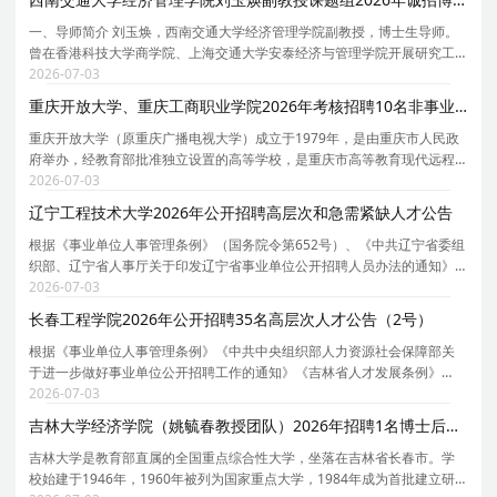
一、导师简介 刘玉焕，西南交通大学经济管理学院副教授，博士生导师。
曾在香港科技大学商学院、上海交通大学安泰经济与管理学院开展研究工
作。主持国家自然科学资金、国家社科基金等 5 项国家及省部级项科研项
2026-07-03
目，近年来在《管理世界》、《管理科学学报》、
重庆开放大学、重庆工商职业学院2026年考核招聘10名非事业编制博士人才公告（第一批）
重庆开放大学（原重庆广播电视大学）成立于1979年，是由重庆市人民政
府举办，经教育部批准独立设置的高等学校，是重庆市高等教育现代远程
教育中心、重庆市社区教育服务指导中心。2005年，创办了重庆工商职业
2026-07-03
学院，与重庆开放大学实行一套班子、两块牌子的管
辽宁工程技术大学2026年公开招聘高层次和急需紧缺人才公告
根据《事业单位人事管理条例》（国务院令第652号）、《中共辽宁省委组
织部、辽宁省人事厅关于印发辽宁省事业单位公开招聘人员办法的通知》
（辽人发[2007]1号）、《中共辽宁省委组织部、辽宁省人社厅转发中组
2026-07-03
部、人社部关于进一步规范事业单位公开招聘工作的
长春工程学院2026年公开招聘35名高层次人才公告（2号）
根据《事业单位人事管理条例》《中共中央组织部人力资源社会保障部关
于进一步做好事业单位公开招聘工作的通知》《吉林省人才发展条例》
《吉林省人民政府办公厅转发关于全面建立和进一步完善全省事业单位新
2026-07-03
进人员公开招聘制度意见的通知》《关于创新优化人事
吉林大学经济学院（姚毓春教授团队）2026年招聘1名博士后启事
吉林大学是教育部直属的全国重点综合性大学，坐落在吉林省长春市。学
校始建于1946年，1960年被列为国家重点大学，1984年成为首批建立研