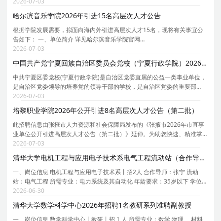
究生院的22所大学之一，1995年首批通过国家教委211工程审批，2001年
2026-07-03
被列入985工程国家重点建设的大学，2004年被批准为中
哈尔滨音乐学院2026年引进15名高层次人才公告
根据学院发展需要，拟面向海内外引进高层次人才15名，现将有关事宜公
告如下： 一、单位简介 详见哈尔滨音乐学院官网
https://www.hrbcm.edu.cn。 二、招聘计划 详见《哈尔滨音乐学院2026年
2026-07-03
高层次人才引进计划表》（附件1）。 三、高层次人才引进条件 （一）基
中国共产党宁夏回族自治区委员会党校（宁夏行政学院）2026年第二批自主公开招聘7名教师公告
中共宁夏区委党校(宁夏行政学院)是自治区党委直属的公益一类事业单位，
是自治区党委领导的培养党的领导干部的学校，是自治区党委的重要部
门，是教育培训干部和党员的主渠道，是党的思想理论建设的重要阵地，
2026-07-03
是自治区党委政府的哲学社会科学研究机构和重要智
培黎职业学院2026年公开引进8名高层次人才公告（第二批）
此招聘信息由张掖市人力资源和社会保障局发布的《张掖市2026年市直事
业单位公开引进高层次人才公告（第二批）》延伸。为助您快速、精准掌
握培黎职业学院的招聘详情， 现特别针对培黎职业学院的岗位信息与报考
2026-07-03
要点单独说明。 为保证您获取的招聘信息完整且准
清华大学电机工程与应用电子技术系电气工程流动站（合作导师张宁）2026年招聘2名博士后
一、岗位信息 电机工程与应用电子技术系丨招2人 合作导师：张宁 流动
站：电气工程 所需专业：电力系统及其自动化 年龄要求：35岁以下 学位要
求：博士 拟从事研究内容或研究计划： 1. 数据驱动的电力系统安全稳定规
2026-06-30
则提取 2. 面向电力系统优化决策的可信人工
清华大学数学科学中心2026年招聘1名教研系列准聘副教授
一、岗位信息 数学科学中心丨教研丨招 1 人 所需专业：数学 物理 、材料