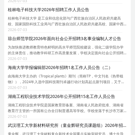
卫生学校的基础上组建的，是国内最早开展护理本科教育、护理硕士专业
2026-07-03
学位教育 和 博士教育的护理学院之一 , 位于
桂林电子科技大学2026年招聘工作人员公告
桂林电子科技大学 是工业和信息化部与广西壮族自治区人民政府共建高
校、国家国防科技工业局与广西壮族自治区人民政府共建高校、国家中西
部高校基础能力建设工程入选高校。学校现有博士学位授权一级学科点8
2026-07-03
个，博士专业学位授权类别1个；博士后科研流动站4个
琼台师范学院2026年面向社会公开招聘3名事业编制人才公告
为加快推进教师教育特色鲜明的高水平师范院校建设，强化二级学院办学
的主体责任，推动教学科研工作高质量发展，学校决定面向社会公开招聘
部分二级学院院长及学科带头人。根据《海南省事业单位公开招聘工作人
2026-07-03
员实施办法》（琼人社发〔2025〕2号）等有关规定，
海南大学学报编辑部2026年招聘1名工作人员公告（二）
由海南大学主办的《Tropical plants》期刊（简称TP，中文刊名《热带植
物》），2024年入选中国科技期刊卓越行动计划高起点新刊项目，又于
2025年11月先后被科睿唯安ESCI数据库和中国科学引文数据库（CSCD）
2026-07-03
收录。TP是国内首个聚焦热带植物研究领域的专业英文学
湖南工程职业技术学院2026年公开招聘15名工作人员公告
湖南工程职业技术学院是国家教育部备案、湖南省人民政府批准、湖南省
教育厅主管的一所国有公办全日制普通高等学校。学校坐落于长沙市万家
丽北路。1958年建校以来,学校始终坚持传承大地文化,培养高素质技术技能
2026-07-03
人才的办学理念,锐意进取,改革创新,获得教育部人
武汉理工大学新材料研究所（童金辉研究员课题组）2026年招聘2名博士后启事
童金辉，武汉理工大学材料复合新技术全国重点实验室研究员，博士生导