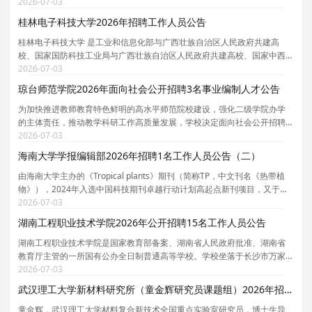
卫生学校的基础上组建的，是国内最早开展护理本科教育、护理硕士专业
2026-07-03
学位教育 和 博士教育的护理学院之一 , 位于
桂林电子科技大学2026年招聘工作人员公告
桂林电子科技大学 是工业和信息化部与广西壮族自治区人民政府共建高
校、国家国防科技工业局与广西壮族自治区人民政府共建高校、国家中西
部高校基础能力建设工程入选高校。学校现有博士学位授权一级学科点8
2026-07-03
个，博士专业学位授权类别1个；博士后科研流动站4个
琼台师范学院2026年面向社会公开招聘3名事业编制人才公告
为加快推进教师教育特色鲜明的高水平师范院校建设，强化二级学院办学
的主体责任，推动教学科研工作高质量发展，学校决定面向社会公开招聘
部分二级学院院长及学科带头人。根据《海南省事业单位公开招聘工作人
2026-07-03
员实施办法》（琼人社发〔2025〕2号）等有关规定，
海南大学学报编辑部2026年招聘1名工作人员公告（二）
由海南大学主办的《Tropical plants》期刊（简称TP，中文刊名《热带植
物》），2024年入选中国科技期刊卓越行动计划高起点新刊项目，又于
2025年11月先后被科睿唯安ESCI数据库和中国科学引文数据库（CSCD）
2026-07-03
收录。TP是国内首个聚焦热带植物研究领域的专业英文学
湖南工程职业技术学院2026年公开招聘15名工作人员公告
湖南工程职业技术学院是国家教育部备案、湖南省人民政府批准、湖南省
教育厅主管的一所国有公办全日制普通高等学校。学校坐落于长沙市万家
丽北路。1958年建校以来,学校始终坚持传承大地文化,培养高素质技术技能
2026-07-03
人才的办学理念,锐意进取,改革创新,获得教育部人
武汉理工大学新材料研究所（童金辉研究员课题组）2026年招聘2名博士后启事
童金辉，武汉理工大学材料复合新技术全国重点实验室研究员，博士生导