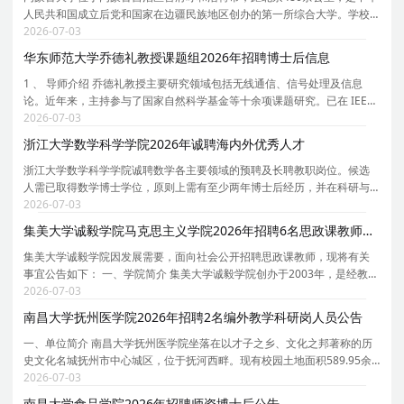
人民共和国成立后党和国家在边疆民族地区创办的第一所综合大学。学校
创办于1957年，时任国务院副总理、自治区主席乌兰夫任首任校长。学校
2026-07-03
于1962年招收研究生，1978年被确定为全国88所重点
华东师范大学乔德礼教授课题组2026年招聘博士后信息
1 、 导师介绍 乔德礼教授主要研究领域包括无线通信、信号处理及信息
论。近年来，主持参与了国家自然科学基金等十余项课题研究。已在 IEEE
期刊等国际学术期刊上发表论文 30 余篇。 乔德礼教授个人主页 : 乔德礼教
2026-07-03
授 IEEE 主页： https://faculty.ecnu.edu.c
浙江大学数学科学学院2026年诚聘海内外优秀人才
浙江大学数学科学学院诚聘数学各主要领域的预聘及长聘教职岗位。候选
人需已取得数学博士学位，原则上需有至少两年博士后经历，并在科研与
教学方面均展现出卓越的成就与潜力。学院薪资待遇具有国际竞争力，且
2026-07-03
一人一议；学校则根据职称与资质提供多种住房补贴
集美大学诚毅学院马克思主义学院2026年招聘6名思政课教师启事（二）
集美大学诚毅学院因发展需要，面向社会公开招聘思政课教师，现将有关
事宜公告如下： 一、学院简介 集美大学诚毅学院创办于2003年，是经教育
部批准设立，由集美大学与福建集美大学教育发展基金会联合举办的独立
2026-07-03
学院。学院坐落于福建厦门，校园占地面积550余亩
南昌大学抚州医学院2026年招聘2名编外教学科研岗人员公告
一、单位简介 南昌大学抚州医学院坐落在以才子之乡、文化之邦著称的历
史文化名城抚州市中心城区，位于抚河西畔。现有校园土地面积589.95余
亩，校舍建筑总面积24.81万㎡。学院是培养医学专门应用型人才的高等院
2026-07-03
校，学院内设基础医学院、临床医学院、口腔医学
南昌大学食品学院2026年招聘师资博士后公告