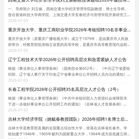
一、导师简介 刘玉焕，西南交通大学经济管理学院副教授，博士生导师。
曾在香港科技大学商学院、上海交通大学安泰经济与管理学院开展研究工
作。主持国家自然科学资金、国家社科基金等 5 项国家及省部级项科研项
2026-07-03
目，近年来在《管理世界》、《管理科学学报》、
重庆开放大学、重庆工商职业学院2026年考核招聘10名非事业编制博士人才公告（第一批）
重庆开放大学（原重庆广播电视大学）成立于1979年，是由重庆市人民政
府举办，经教育部批准独立设置的高等学校，是重庆市高等教育现代远程
教育中心、重庆市社区教育服务指导中心。2005年，创办了重庆工商职业
2026-07-03
学院，与重庆开放大学实行一套班子、两块牌子的管
辽宁工程技术大学2026年公开招聘高层次和急需紧缺人才公告
根据《事业单位人事管理条例》（国务院令第652号）、《中共辽宁省委组
织部、辽宁省人事厅关于印发辽宁省事业单位公开招聘人员办法的通知》
（辽人发[2007]1号）、《中共辽宁省委组织部、辽宁省人社厅转发中组
2026-07-03
部、人社部关于进一步规范事业单位公开招聘工作的
长春工程学院2026年公开招聘35名高层次人才公告（2号）
根据《事业单位人事管理条例》《中共中央组织部人力资源社会保障部关
于进一步做好事业单位公开招聘工作的通知》《吉林省人才发展条例》
《吉林省人民政府办公厅转发关于全面建立和进一步完善全省事业单位新
2026-07-03
进人员公开招聘制度意见的通知》《关于创新优化人事
吉林大学经济学院（姚毓春教授团队）2026年招聘1名博士后启事
吉林大学是教育部直属的全国重点综合性大学，坐落在吉林省长春市。学
校始建于1946年，1960年被列为国家重点大学，1984年成为首批建立研