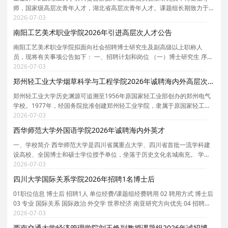
师，国家级高层次青年人才，湖北省高层次青年人才。课题组长期致力于
钙钛矿光电材料与器件研究，坚持基础研究牵引、关键技术突破、产业场
2026-07-03
景验证的闭环研发模式，在钙钛矿太阳能电池领域取
南阳工艺美术职业学院2026年引进高层次人才公告
南阳工艺美术职业学院拟面向社会招聘博士研究生及副高级以上职称人
员，现将有关事项公告如下： 一、招聘计划和岗位 （一）博士研究生 序号
学科专业 专业代码 岗位名称 招聘数量 1 工商管理学 1202 教学科研岗 1 2
2026-07-03
音乐 1352 教学科研岗 1 3 设计 1357 教学
郑州轻工业大学烟草科学与工程学院2026年诚聘海内外高层次人才
郑州轻工业大学历史渊源可追溯至1956年原国家轻工业部创办的郑州电气
学校。1977年，经国务院批准创建郑州轻工业学院，隶属于原国家轻工业
部。1998年转隶河南省人民政府。学校是河南省人民政府和国家烟草专卖
2026-07-03
局共建高校、河南省特色骨干大学建设高校、河南省
西华师范大学外国语学院2026年诚聘海内外英才
一、学校简介 西华师范大学是四川省属重点大学、四川省首批一流学科建
设高校、全国博士和硕士学位授予单位，坐落于历史文化名城南充。 学科
门类齐全。学校现有 2 个博士学位授权一级学科， 20 个硕士学位授权一级
2026-07-03
学科， 18 个硕士专业学位授权类别。 78 个本
四川大学国际关系学院2026年招聘1名博士后
01职位信息 博士后 招聘1人 单位经费/课题组经费聘用 02 聘用方式 博士后
03 专业 国际关系 国际政治 外交学 世界经济 南亚研究方向优先 04 招聘时
间 截止时间：2026.09.30 / 23:59:59 05 招聘单位 四川大学-国际关系学院
2026-07-03
06 应聘条件 博士学位 07 岗位职责:
西南交通大学经济管理学院刘玉焕副教授课题组2026年诚招博士后