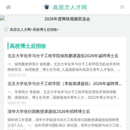
高层次人才网
>
高校博士后招收
>
高校博士后招收
北京大学化学与分子工程学院侯凯鹏课题组2026年诚聘博士后
一、侯凯鹏老师简介 侯凯鹏，北京大学化学与分子工程学院无机化学所特
聘研究员，助理教授，博士生导师, 入选国家海外高层次青年人才项目。本
科及硕士阶段就读于苏州大学新加坡国立大学联合培养项目，指导老师是
2026-07-03
郎建平教授、鲍晓光教授与 Wai Yip Fan 教授。2
北京大学化学与分子工程学院（李能旭课题组）2026年诚聘博士后
一、导师简介 李能旭，北京大学化学与分子工程学院应用化学系助理教
授、课题组长、博士生导师，国家级海外青年人才。2022年博士毕业于北
京大学材料科学与工程学院，师从周欢萍教授。2022-2024年在美国北卡
2026-07-03
罗来纳教堂山分校黄劲松课题组任职博士后，2024-2026
清华大学张衍国教授课题组2026年招聘博士后
因科研工作需要，清华大学能源与动力工程系张衍国教授课题组拟招聘博
士后1-2人。 一、合作导师与团队简介 张衍国，清华大学能源与动力工程