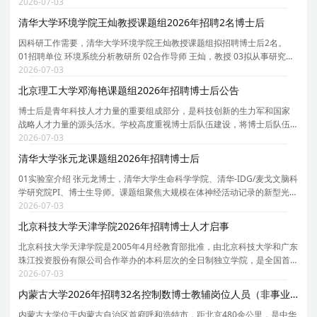
长聘教授、博士生导师。课题组团队以资源、环境和能源交叉学科为核
2026-07-03
心，致力于可燃固废/生物质能源化/资源化、钙钛矿太
清华大学环境学院王灿教授课题组2026年招聘2名博士后
因科研工作需要，清华大学环境学院王灿教授课题组拟招聘博士后2名。
01招聘单位 环境系统分析教研所 02合作导师 王灿，教授 03拟从事研究内
容 依托课题组牵头负责的京津冀环境综合治理国家科技重大专项研究项
2026-07-03
目，主要围绕人工智能驱动的温室气体排放精准核算
北京理工大学邓海艳课题组2026年招聘博士后公告
博士后是青年科技人才力量的重要组成部分，是科技创新的生力军和国家
战略人才力量的源头活水。学校高度重视博士后队伍建设，将博士后队伍
建设纳入学校师资队伍建设工作全局中统一谋划、统一部署、统一推进，
2026-07-03
持续推动博士后队伍规模倍增、质量倍增、效能倍增
清华大学张元龙课题组2026年招聘博士后
01实验室介绍 张元龙博士，清华大学生命科学学院、清华-IDG/麦戈文脑科
学研究院PI、博士生导师。课题组聚焦大规模在体神经活动记录的新型光学
与计算方法，研究方向涵盖：台式/头戴式无线介观显微成像系统以及神经
2026-07-03
活动计算建模与群体解码。课题组依托生命科学
北京科技大学天津学院2026年招聘博士人才启事
北京科技大学天津学院是2005年4月经教育部批准，由北京科技大学和广东
珠江投资股份有限公司合作举办的本科层次的全日制独立学院，是全国首
批接受教育部规范工作验收的三所独立学院之一。学校位于天津市宝坻区
2026-07-03
京津新城，占地1297.73亩，建筑面积35.18万平方米
内蒙古大学2026年招聘32名控制数博士教辅岗位人员（非事业编制）公告
内蒙古大学位于内蒙古自治区首府呼和浩特市，距北京480余公里，是中华