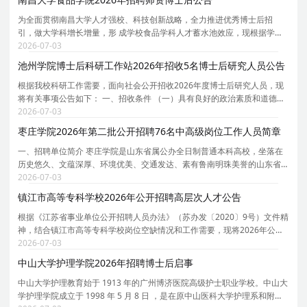
为全面贯彻南昌大学人才强校、科技创新战略，全力推进优秀博士后招
引，做大学科增长增量，形 成学校食品学科人才蓄水池效应，现根据学科
发展需要，依托食品科学与工程博士后科研流动站，面向国内外公开招收
2026-07-03
师资博士后专职科研人员，本次计划招聘师资博士后不
池州学院博士后科研工作站2026年招收5名博士后研究人员公告
根据我校科研工作需要，面向社会公开招收2026年度博士后研究人员，现
将有关事项公告如下： 一、招收条件 （一）具有良好的政治素质和道德修
养，遵纪守法，身体健康； （二）具有博士学位（应届博士提供导师签名
2026-07-03
的可以在2026年12月31日前毕业的承诺书），年龄
枣庄学院2026年第二批公开招聘76名中高级岗位工作人员简章
一、招聘单位简介 枣庄学院是山东省属公办全日制普通本科高校，坐落在
历史悠久、文蕴深厚、环境优美、交通发达、素有鲁南明珠美誉的山东省
枣庄市。京沪高铁、京台高速公路等穿境而过，交通十分便利。学校占地
2026-07-03
面积近 3000 亩，学校固定资产总值 14.5 亿元，实
镇江市高等专科学校2026年公开招聘高层次人才公告
根据《江苏省事业单位公开招聘人员办法》（苏办发〔2020〕9号）文件精
神，结合镇江市高等专科学校岗位空缺情况和工作需要，现将2026年公开
招聘高层次人才有关事项公告如下： 一、报考条件、对象 （一）具有中华
2026-07-03
人民共和国国籍； （二）岗位年龄要求：博士研
中山大学护理学院2026年招聘博士后启事
中山大学护理教育始于 1913 年的广州博济医院高级护士职业学校。中山大
学护理学院成立于 1998 年 5 月 8 日 ，是在原中山医科大学护理系和附设