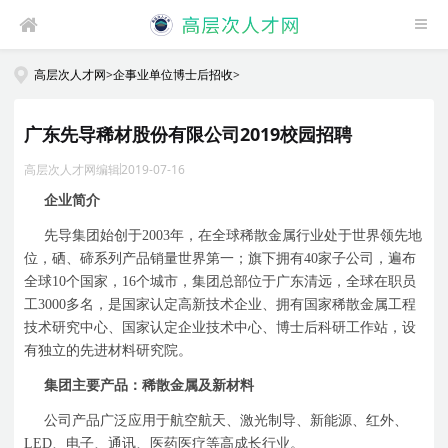
高层次人才网
>
企事业单位博士后招收
>
广东先导稀材股份有限公司2019校园招聘
高层次人才网编辑
2019-07-16
企业简介
先导集团始创于
2003
年，在全球稀散金属行业处于世界领先地
位，硒、碲系列产品销量世界第一；旗下拥有
40
家子公司，遍布
全球
10
个国家，
16
个城市，集团总部位于广东清远，全球在职员
工
3000
多名，是国家认定高新技术企业、拥有国家稀散金属工程
技术研究中心、国家认定企业技术中心、博士后科研工作站，设
有独立的先进材料研究院。
集团主要产品：稀散金属及新材料
公司产品广泛应用于航空航天、激光制导、新能源、红外、
LED
、电子、通讯、医药医疗等高成长行业。