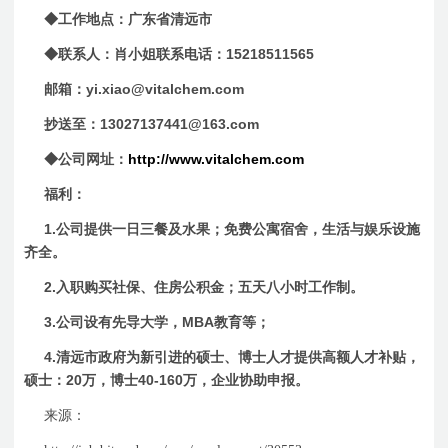
◆工作地点：广东省清远市
15218511565
◆联系人：肖小姐联系电话：
yi.xiao@vitalchem.com
邮箱：
13027137441@163.com
抄送至：
http://www.vitalchem.com
◆公司网址：
福利：
1.
公司提供一日三餐及水果；免费公寓宿舍，生活与娱乐设施
齐全。
2.
入职购买社保、住房公积金；五天八小时工作制。
3.
MBA
公司设有先导大学，
教育等；
4.
清远市政府为新引进的硕士、博士人才提供高额人才补贴，
20
40-160
硕士：
万，博士
万，企业协助申报。
来源：