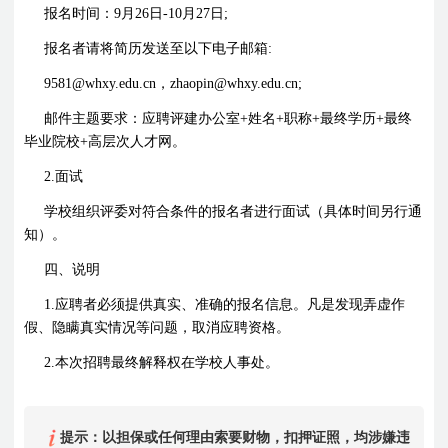
报名时间：
9
月
26
日
-10
月
27
日
;
报名者请将简历发送至以下电子邮箱
:
9581@whxy.edu.cn
，
zhaopin@whxy.edu.cn;
邮件主题要求：应聘评建办公室
+
姓名
+
职称
+
最终学历
+
最终
毕业院校
+
高层次人才网
。
2.
面试
学校组织评委对符合条件的报名者进行面试（具体时间另行通
知）。
四、说明
1.
应聘者必须提供真实、准确的报名信息。凡是发现弄虚作
假、隐瞒真实情况等问题，取消应聘资格。
2.
本次招聘最终解释权在学校人事处。
提示：以担保或任何理由索要财物，扣押证照，均涉嫌违