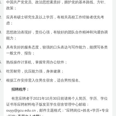
1.
中国共产党党员、政治思想素质好，拥护党的基本路线、方针、
政策；
2.
应具有硕士研究生及以上学历，有相关高校工作经验者优先考
虑；
3.
思想政治表现好，责任心强，有较好的团队合作精神和沟通协调
能力；
4.
具有良好的服务态度，较强的口头表达与写作能力，能撰写各类
一般文件、报告；
5.
熟练操作计算机，掌握常用办公软件；
6.
吃苦耐劳，抗压能力强，身体健康；
7.
根据工作安排需入住男生宿舍，适合男性报名。
招聘程序：
2021
10
30
有意应聘者于
年
月
日前
请将个人简历、学历、学位
证书等应聘材料电子版发至学生宿舍管理中心邮箱：
ouyy@gcu.edu.cn
+
+
+
，邮件主题格式：“应聘岗位
姓名
学历
专业