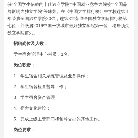
“
”“
”“
获
全国学生信赖的十佳独立学院
中国就业竞争力院校
全国品
”
8
牌影响力独立学院
等殊荣。在《中国大学排行榜》中学校连续
20
3
年荣膺全国独立学院
强，连续
年荣膺全国独立学院排行榜第
2019
七位，并跃居
中国一线城市最好独立学院第一位，稳居顶尖
独立学院前列。
招聘岗位及人数：
1
学生宿舍管理中心科员，
名。
岗位职责：
1
、学生宿舍相关系统管理及业务操作；
2
、学生宿舍检查督导工作；
3
、学生宿舍资产管理；
4
、宿舍文化建设；
5
、
完成上级主管部门和领导交办的其他工作。
岗位要求：