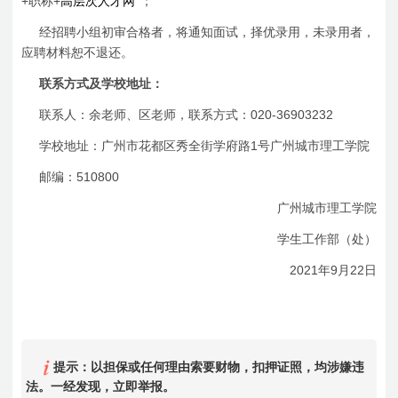
+
+
职称
高层次人才网
”；
经招聘小组初审合格者，将通知面试，择优录用，未录用者，
应聘材料恕不退还。
联系方式及学校地址：
020-36903232
联系人：余老师、区老师，联系方式：
1
学校地址：广州市花都区秀全街学府路
号广州城市理工学院
510800
邮编：
广州城市理工学院
学生工作部（处）
2021
9
22
年
月
日
提示：以担保或任何理由索要财物，扣押证照，均涉嫌违
法。一经发现，立即举报。