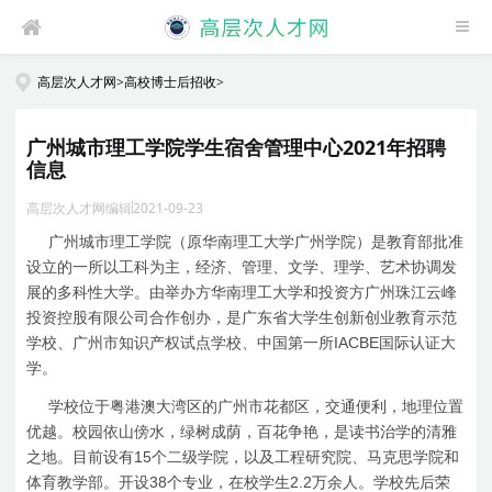
高层次人才网
>
高校博士后招收
>
广州城市理工学院学生宿舍管理中心2021年招聘
信息
高层次人才网编辑
2021-09-23
广州城市理工学院（原华南理工大学广州学院）是教育部批准
设立的一所以工科为主，经济、管理、文学、理学、艺术协调发
展的多科性大学。由举办方华南理工大学和投资方广州珠江云峰
投资控股有限公司合作创办，是广东省大学生创新创业教育示范
IACBE
学校、广州市知识产权试点学校、中国第一所
国际认证大
学。
学校位于粤港澳大湾区的广州市花都区，交通便利，地理位置
优越。校园依山傍水，绿树成荫，百花争艳，是读书治学的清雅
15
之地。目前设有
个二级学院，以及工程研究院、马克思学院和
38
2.2
体育教学部。开设
个专业，在校学生
万余人。学校先后荣