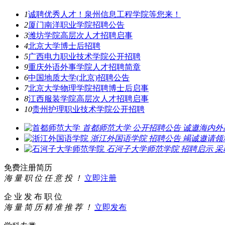
1
诚聘优秀人才！泉州信息工程学院等您来！
2
厦门南洋职业学院招聘公告
3
潍坊学院高层次人才招聘启事
4
北京大学博士后招聘
5
广西电力职业技术学院公开招聘
9
重庆外语外事学院人才招聘简章
6
中国地质大学(北京)招聘公告
7
北京大学物理学院招聘博士后启事
8
江西服装学院高层次人才招聘启事
10
贵州护理职业技术学院公开招聘
首都师范大学
公开招聘公告
诚邀海内外
浙江外国语学院
招聘公告
竭诚邀请领
石河子大学师范学院
招聘启示
采
免费注册简历
海 量 职 位 任 意 投 ！
立即注册
企 业 发 布 职 位
海 量 简 历 精 准 推 荐 ！
立即发布