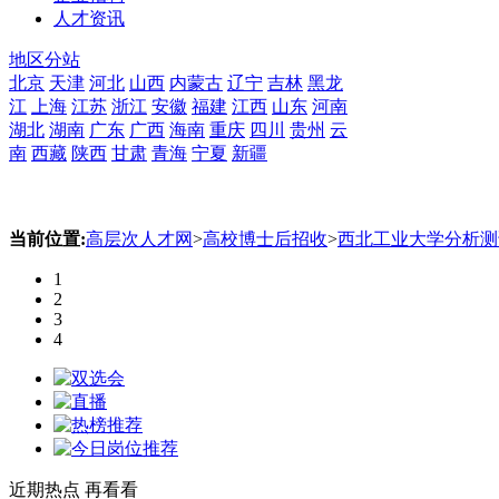
人才资讯
地区分站
北京
天津
河北
山西
内蒙古
辽宁
吉林
黑龙
江
上海
江苏
浙江
安徽
福建
江西
山东
河南
湖北
湖南
广东
广西
海南
重庆
四川
贵州
云
南
西藏
陕西
甘肃
青海
宁夏
新疆
当前位置:
高层次人才网
>
高校博士后招收
>
西北工业大学分析测
1
2
3
4
近期热点
再看看