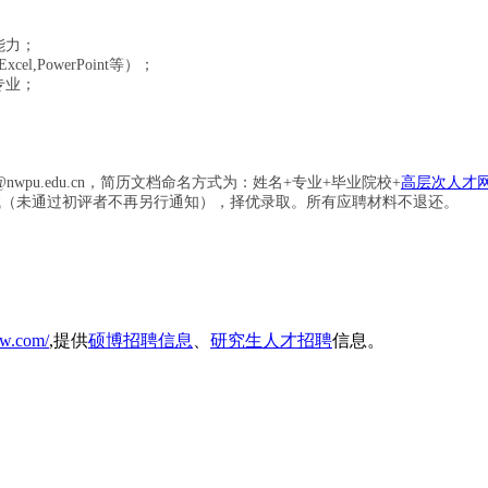
能力；
Excel,PowerPoint
等）；
专业；
@nwpu.edu.cn
，简历文档命名方式为：姓名
+
专业
+
毕业院校
+
高层次人才
试（未通过初评者不再另行通知），择优录取。所有应聘材料不退还。
cw.com/
,提供
硕博招聘信息
、
研究生人才招聘
信息。