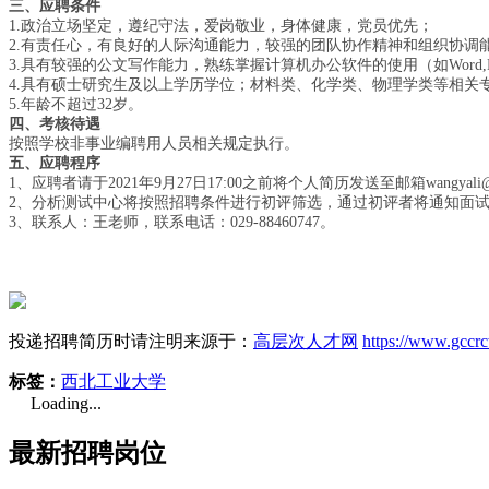
三、应聘条件
1.
政治立场坚定，遵纪守法，爱岗敬业，身体健康，党员优先；
2.
有责任心，有良好的人际沟通能力，较强的团队协作精神和组织协调
3.
具有较强的公文写作能力，熟练掌握计算机办公软件的使用（如
Word,
4.
具有硕士研究生及以上学历学位；材料类、化学类、物理学类等相关
5.
年龄不超过
32
岁。
四、考核待遇
按照学校非事业编聘用人员相关规定执行。
五、应聘程序
1
、应聘者请于
2021
年
9
月
27
日
17:00
之前将个人简历发送至邮箱
wangyali
2
、分析测试中心将按照招聘条件进行初评筛选，通过初评者将通知面
3
、联系人：王老师，联系电话：
029-88460747
。
投递招聘简历时请注明来源于：
高层次人才网
https://www.gccr
标签：
西北工业大学
Loading...
最新招聘岗位