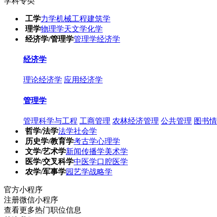
学科专类
工学
力学
机械工程
建筑学
理学
物理学
天文学
化学
经济学/管理学
管理学
经济学
经济学
理论经济学
应用经济学
管理学
管理科学与工程
工商管理
农林经济管理
公共管理
图书情
哲学/法学
法学
社会学
历史学/教育学
考古学
心理学
文学/艺术学
新闻传播学
美术学
医学/交叉科学
中医学
口腔医学
农学/军事学
园艺学
战略学
官方小程序
注册微信小程序
查看更多热门职位信息