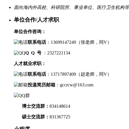
面向海内外高校、科研院所、事业单位、医疗卫生机构等
单位合作/人才求职
单位合作咨询：
联系电话
：
13699147249（
张老师，
同V）
Q Q 号
：2327221134
人才就业求职：
联系电话
：
13717897409（
赵老师，
同V）
投递简历邮箱
：
gccrcw@163.com
博士交流群
：
834148614
硕士交流群：
831367725