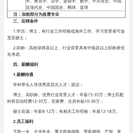
学、教育学、法学、逻辑学、数学、中共党史、中国
近现代史、中国国史、网球、篮球
注：加粗部分为急需专业
三、应聘条件
1.学历：博士，有行业工作经验或海外工作、学习背景者可放
宽至硕士；
2.职称：高校讲师及以上、行业背景具有中级及以上职称者优
先考虑。
四、薪酬福利
1.
薪酬待遇
学科带头人等优秀高层次人才：面议；
博士、高职称、优秀行业背景人才：年薪15-35万；博士匹配
科研启动经费12-35万，安家费、住房补贴10-30万；
硕士应届：年薪8-12万；有相关工作经验：年薪12-18万。
2.
员工福利
五险一金、企业年金、重大疾病保险、带薪婚假、产假、丧