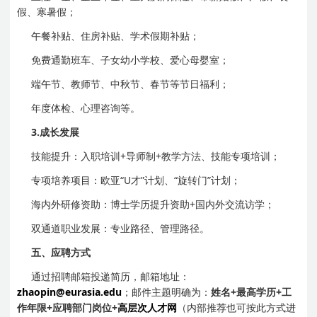
假、寒暑假；
午餐补贴、住房补贴、学术假期补贴；
免费通勤班车、子女幼小学校、爱心母婴室；
端午节、教师节、中秋节、春节等节日福利；
年度体检、心理咨询等。
3.
成长发展
技能提升：入职培训+导师制+教学方法、技能专项培训；
专项培养项目：欧亚“U才”计划、“旋转门”计划；
海内外研修资助：博士学历提升资助+国内外交流访学；
双通道职业发展：专业路径、管理路径。​
五、应聘方式
通过招聘邮箱投递简历，邮箱地址：
zhaopin@eurasia.edu
；邮件主题明确为：
姓名+
最高学历+
工
作年限+
应聘部门岗位+
高层次人才网
（内部推荐也可按此方式进