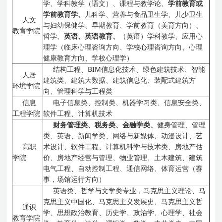
学、学科教学（语文）、课程与教学论、
学前教育或
学前教育学、
儿科学、营养与食品卫生学、儿少卫生
人文
与妇幼保健学、早期教育、学前教育（美育方向）、
教育学院
哲学、
英语、英语教育、
（英语）学科教学、应用心
理学（临床心理咨询方向、学校心理咨询方向、心理
健康教育方向、学校心理学）
结构工程、BIM信息化技术、绿色建筑技术、智能
人居
建筑类、建筑大数据、建筑信息化、装配式建筑方
环境学院
向、管理科学与工程类
信息
电子信息类、控制类、机器学习类、信息安全类、
工程学院
软件工程、计算机技术
财务管理类、税务类、金融学类、
健身管理、管理
类、英语、新闻学类、网络与新媒体、动漫设计、艺
高职
术设计、软件工程、计算机科学与技术类、房地产估
学院
价、房地产经营与管理、物业管理、土木建筑、建筑
电气工程、自动控制工程、通信网络、体育运营（赛
事，场馆运行方向）
英语类、哲学与文学类专业，马克思主义理论、马
克思主义中国化、马克思主义发展史、马克思主义哲
通识
学、思想政治教育、历史学、政治学、心理学、社会
教育学院