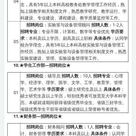
04
念，具有5年以上本科高校教务处教学管理工作经历，熟
知上级教学相关制度文件，熟悉教学研究、教学运行、学
科建设、专业建设、课程建设、教学质量监控等工作。
招聘岗位
：实验室与设备管理顾问
招聘人数
：1-2人
招聘专业
：专业不限，计算机、数学等专业优先
学历要
求
：本科及以上学历、副高及以上职称
具体条件
：认同学
05
校办学理念，具有5年以上本科高校实验室与设备管理工
作经历，熟知上级实验室与设备管理相关制度文件，熟悉
实验室建设、管理、实验设备管理等工作。
10.
★学生工作部
—
招聘岗位★
招聘岗位
：辅导员
招聘人数
：10人
招聘专业
：心理
学、经济学、理学、医学、文学、工学、教育学、管理
学、艺术学等
学历要求
：硕士研究生及以上
具体条件
：
01
硕士研究生及以上学历，特别优秀者可放宽至大学本科学
历。本硕就读期间获得省级优秀毕业生、省级三好学生、
省级优秀学生干部等省级或省级以上荣誉称号者优先。
11.
★财务部
—
招聘岗位★
招聘岗位
：财务顾问
招聘人数
：1人
招聘专业
：会
计、财务管理
学历要求
：本科及以上
具体条件
：认同学