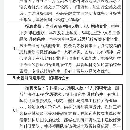
展潜力，近五年主持过高水平教科研课题或发表过高水平
论文者优先；英文水平较高，口语流利，能进行全英文授
课，同时具备国内、外高等教育学习经历者优先；具备博
士学位，年龄原则上不超过45周岁。
招聘岗位
：专业教师
招聘人数
：2人
招聘专业
：空中
乘务
学历要求
：本科及以上学历，3年以上空中乘务工作
经验
具体条件
：本科为空中乘务或民航服务类专业毕业，
硕士专业可为其他专业。热爱高等教育事业，具有较高的
14
思想素质与良好的品行，具有求实、团结、协作精神，身
心健康；有扎实的专业理论功底和实践能力，能够承担空
乘专业的授课和专业建设任务，具备学科岗位所需的综合
素质、专业或技能条件，具有丰富从业经验者优先。
5.
★智能制造学院
—
招聘岗位★
招聘岗位
：学科带头人
招聘人数
：1人
招聘专业
：船
舶与海洋工程
学历要求
：博士研究生
具体条件
：有博士
学历或副教授及以上职称，船舶与海洋工程相关专业毕
业，船舶水动力学分析、结构分析与强度设计、海洋工程
01
装备及其智能化等相关研究方向，在其它高校或者单位有
着带领科研团队的经验，能够在现有师资队伍中建设好新
的科研团队，并带领团队在该领域内取得较高成绩，双一