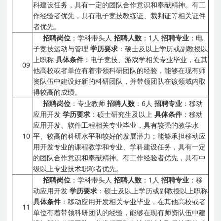
科建设任务，具有一定的团队合作意识和奉献精神。有工
作经验者优先，具有电子竞技教练证、裁判证等相关证件
者优先。
招聘岗位
：学科带头人
招聘人数
：1人
招聘专业
：电
子竞技运动与管理
学历要求
：硕士及以上学历或副教授以
上职称
具体条件
：电子竞技、游戏学相关专业毕业，在其
09
他高校或者单位有着带领科研团队的经验，能够在现有师
资队伍中建设好新的科研团队，并带领团队在该领域内取
得较高的成绩。
招聘岗位
：专业教师
招聘人数
：6人
招聘专业
：移动
应用开发
学历要求
：硕士研究生及以上
具体条件
：移动
应用开发、软件工程相关专业毕业，具有较强的教学水
10
平、较高的科研水平和较好的发展潜力；能够承担移动应
用开发专业的课程教学和专业、学科建设任务，具有一定
的团队合作意识和奉献精神。有工作经验者优先，具有中
级以上专业技术职称者优先。
招聘岗位
：学科带头人
招聘人数
：1人
招聘专业
：移
动应用开发
学历要求
：硕士及以上学历或副教授以上职称
具体条件
：移动应用开发相关专业毕业，在其他高校或者
11
单位有着带领科研团队的经验，能够在现有师资队伍中建