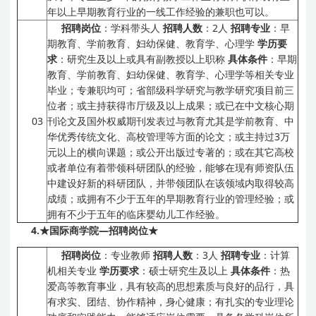
年以上早期教育行业的一线工作经验的兼职也可以。
招聘岗位
：学科带头人
招聘人数
：2人
招聘专业
：早
期教育、学前教育、妇幼保健、教育学、心理学
学历要
求
：研究生及以上或具有副教授以上职称
具体条件
：早期
教育、学前教育、妇幼保健、教育学、心理学等相关专业
毕业；专兼职均可；省部级科学研究与教学研究项目前三
位者；或主持获得市厅级及以上成果；或已在中文核心期
03
刊论文及国外权威期刊发表过与教育尤其是学前教育、中
华优秀传统文化、高校管理等方面的论文；或主持过3万
元以上的横向课题；或公开出版过专著的；或在其它高校
或者单位有着带领科研团队的经验，能够在现有师资队伍
中建设好新的科研团队，并带领团队在该领域内取得较高
成绩；或拥有不少于五年的早期教育行业的管理经验；或
拥有不少于五年的临床婴幼儿工作经验。
4.
★国际商学院
—
招聘岗位★
招聘岗位
：专业教师
招聘人数
：3人
招聘专业
：计算
机相关专业
学历要求
：硕士研究生及以上
具体条件
：热
爱高等教育事业，具有较高的思想素质与良好的品行，具
有求实、团结、协作精神，身心健康；有扎实的专业理论