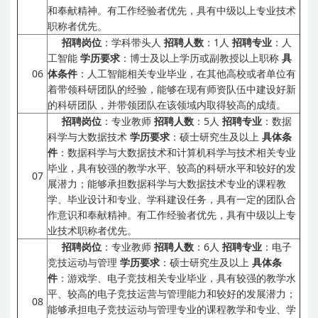
和奉献精神。有工作经验者优先，具有中级以上专业技术
职称者优先。
招聘岗位
：学科带头人
招聘人数
：1人
招聘专业
：人
工智能
学历要求
：博士及以上学历或副教授以上职称
具
06
体条件
：人工智能相关专业毕业，在其他高校或者单位有
着带领科研团队的经验，能够在现有师资队伍中建设好新
的科研团队，并带领团队在该领域内取得较高的成绩。
招聘岗位
：专业教师
招聘人数
：5人
招聘专业
：数据
科学与大数据技术
学历要求
：硕士研究生及以上
具体条
件
：数据科学与大数据技术和计算机科学与技术相关专业
毕业，具有较强的教学水平、较高的科研水平和较好的发
07
展潜力；能够承担数据科学与大数据技术专业的课程教
学、毕业设计和专业、学科建设任务，具有一定的团队合
作意识和奉献精神。有工作经验者优先，具有中级以上专
业技术职称者优先。
招聘岗位
：专业教师
招聘人数
：6人
招聘专业
：电子
竞技运动与管理
学历要求
：硕士研究生及以上
具体条
件
：游戏学、电子竞技相关专业毕业，具有较强的教学水
平、较高的电子竞技运营与管理能力和较好的发展潜力；
08
能够承担电子竞技运动与管理专业的课程教学和专业、学