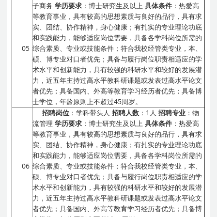
子商务
学历要求
：博士研究生及以上
具体条件
：热爱高
等教育事业，具有较高的思想素质与良好的品行，具有求
实、团结、协作精神，身心健康；有扎实的专业理论功底
和实践能力，能够适应岗位需要，具备各学科岗位所需的
05
综合素质、专业或技能条件；符合我校经管类专业，本、
硕、博专业对口者优先；具备与履行岗位职责相适应的学
术水平和创新能力，具有较强的科研水平和较好的发展潜
力，近五年主持过高水平教科研课题或发表过高水平论文
者优先；具备国内、外高等教育学习经历者优先；具备博
士学位，年龄原则上不超过45周岁。
招聘岗位
：学科带头人
招聘人数
：1人
招聘专业
：物
流管理
学历要求
：博士研究生及以上
具体条件
：热爱高
等教育事业，具有较高的思想素质与良好的品行，具有求
实、团结、协作精神，身心健康；有扎实的专业理论功底
和实践能力，能够适应岗位需要，具备各学科岗位所需的
06
综合素质、专业或技能条件；符合我校经管类专业，本、
硕、博专业对口者优先；具备与履行岗位职责相适应的学
术水平和创新能力，具有较强的科研水平和较好的发展潜
力，近五年主持过高水平教科研课题或发表过高水平论文
者优先；具备国内、外高等教育学习经历者优先；具备博