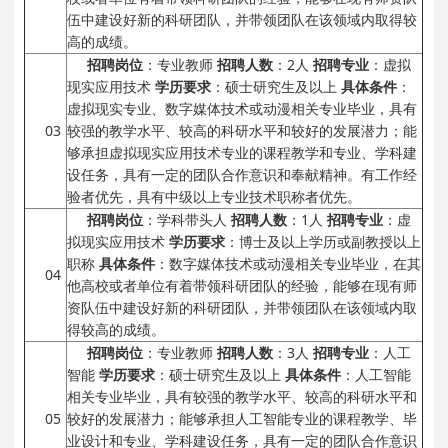
伍中建设好新的科研团队，并带领团队在该领域内取得较
高的成绩。
招聘岗位
：专业教师
招聘人数
：2人
招聘专业
：虚拟
现实应用技术
学历要求
：硕士研究生及以上
具体条件
：
虚拟现实专业、数字媒体技术或动漫相关专业毕业，具有
03
较强的教学水平、较高的科研水平和较好的发展潜力；能
够承担虚拟现实应用技术专业的课程教学和专业、学科建
设任务，具有一定的团队合作意识和奉献精神。有工作经
验者优先，具有中级以上专业技术职称者优先。
招聘岗位
：学科带头人
招聘人数
：1人
招聘专业
：虚
拟现实应用技术
学历要求
：博士及以上学历或副教授以上
职称
具体条件
：数字媒体技术或动漫相关专业毕业，在其
04
他高校或者单位有着带领科研团队的经验，能够在现有师
资队伍中建设好新的科研团队，并带领团队在该领域内取
得较高的成绩。
招聘岗位
：专业教师
招聘人数
：3人
招聘专业
：人工
智能
学历要求
：硕士研究生及以上
具体条件
：人工智能
相关专业毕业，具有较强的教学水平、较高的科研水平和
05
较好的发展潜力；能够承担人工智能专业的课程教学、毕
业设计和专业、学科建设任务，具有一定的团队合作意识