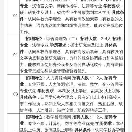
专业
：汉语言文学、新闻传播学、法律等专业
学历要求
：
硕士研究生及以上，省优毕业生可放宽到本科学历
具体条
01
件
：认同学校办学理念，具有较高政治素养，有较强的文
字功底、语言表达能力和组织协调能力、能独立完成岗位
工作。
招聘岗位
：综合管理岗（二）
招聘人数
：2-4人
招聘
专业
：法律专业
学历要求
：硕士研究生及以上
具体条
件
：认同学校办学理念，具有较高政治素养，具有较强的
01
文字功底和政策研究能力，良好的综合协调能力和沟通能
力，能够熟练使用办公设备及办公自动化软件，具有法律
专业背景或法律从业管理经验者优先。
招聘岗位
：人力资源顾问
招聘人数
：1-2人
招聘专
业
：专业不限，人力资源管理、法律、数学、企业管理等
专业优先
学历要求
：本科及以上学历、副高及以上职称
03
具体条件
：认同学校办学理念，具有5年以上本科高校人
事工作经历，熟知上级人事相关制度文件，熟悉薪酬、绩
效考核、人才引进、岗位设置、职称评聘等工作。
招聘岗位
：教学管理顾问
招聘人数
：1-2人
招聘专
业
：专业不限，计算机、数学等专业优先
学历要求
：本科
及以上学历、副高及以上职称
具体条件
：认同学校办学理