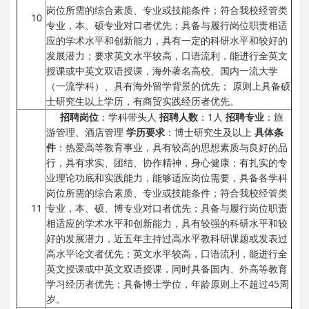
岗位所需的综合素质、专业或技能条件；符合我校经管类
10
专业，本、硕专业对口者优先；具备与履行岗位职责相适
应的学术水平和创新能力，具有一定的科研水平和较好的
发展潜力；要求英文水平较高，口语流利，能进行全英文
授课或中英文双语授课，海外著名高校、国内一流大学
（一流学科）、具有海外留学背景的优先；
原则上具备硕
士研究生以上学历，有商贸实践经历者优先。
招聘岗位
：学科带头人
招聘人数
：1人
招聘专业
：旅
游管理、酒店管理
学历要求
：博士研究生及以上
具体条
件
：热爱高等教育事业，具有较高的思想素质与良好的品
行，具有求实、团结、协作精神，身心健康；有扎实的专
业理论功底和实践能力，能够适应岗位需要，具备各学科
岗位所需的综合素质、专业或技能条件；符合我校经管类
11
专业，本、硕、博专业对口者优先；具备与履行岗位职责
相适应的学术水平和创新能力，具有较强的科研水平和较
好的发展潜力，近五年主持过高水平教科研课题或发表过
高水平论文者优先；英文水平较高，口语流利，能进行全
英文授课或中英文双语授课，同时具备国内、外高等教育
学习经历者优先；具备博士学位，年龄原则上不超过45周
岁。