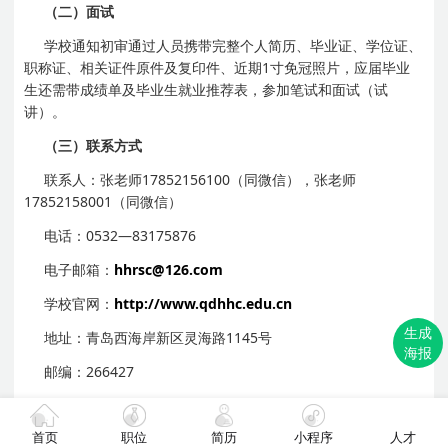
（二）面试
学校通知初审通过人员携带完整个人简历、毕业证、学位证、
职称证、相关证件原件及复印件、近期1寸免冠照片，应届毕业
生还需带成绩单及毕业生就业推荐表，参加笔试和面试（试
讲）。
（三）联系方式
联系人：张老师17852156100（同微信），张老师
17852158001（同微信）
电话：0532—83175876
电子邮箱：
hhrsc@126.com
学校官网：
http://www.qdhhc.edu.cn
生成
地址：青岛西海岸新区灵海路1145号
海报
邮编：266427
青岛黄海学院2021应聘人员报名登记表
首页
职位
简历
小程序
人才