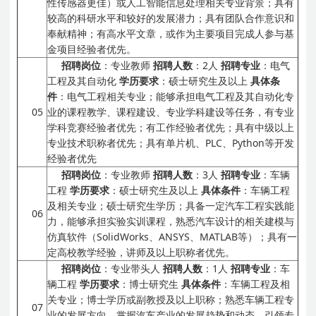
性传感器更佳）或人工智能信息处理相关专业背景；具有
较高的科研水平和较好的发展潜力；具有团队合作意识和
奉献精神；有高水平文章，或作为主要项目完成人参与基
金项目经验者优先。
招聘岗位
：专业教师
招聘人数
：2人
招聘专业
：电气
工程及其自动化
学历要求
：硕士研究生及以上
具体条
件
：电气工程相关专业；能够承担电气工程及其自动化专
05
业的课程教学、课程建设、专业学科建设等任务，有专业
学科竞赛经验者优先；有工作经验者优先；具有中级以上
专业技术职称者优先；具有单片机、PLC、Python等开发
经验者优先
招聘岗位
：专业教师
招聘人数
：3人
招聘专业
：车辆
工程
学历要求
：硕士研究生及以上
具体条件
：车辆工程
及相关专业；硕士研究生学历；具备一定汽车工程实践能
06
力，能够承担实验实训课程，熟悉汽车设计的相关建模与
仿真软件（SolidWorks、ANSYS、MATLAB等）；具有一
定高校教学经验，讲师及以上职称者优先。
招聘岗位
：专业带头人
招聘人数
：1人
招聘专业
：车
辆工程
学历要求
：博士研究生
具体条件
：车辆工程及相
关专业；博士学历或副教授及以上职称；熟悉车辆工程专
07
业的发展方向，掌握汽车产业的发展趋势和动态，引领专