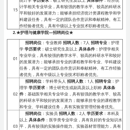
统计学
学历要求
：硕士研究生及以上
具体条件
：经济统
计学相关专业毕业，具有较强的教学水平、较高的科研水
15
平和较好的发展潜力；能够承担经济统计类课程教学和学
科建设任务，具有一定的团队合作意识和奉献精神。有工
作经验者优先，具有中级以上专业技术职称者优先。
2.
★护理与健康学院
—
招聘岗位★
招聘岗位
：专业教师
招聘人数
：7人
招聘专业
：护理
学
学历要求
：硕士研究生及以上
具体条件
：护理学相关
专业毕业，具有较强的教学水平、较高的科研水平和较好
01
的发展潜力；能够承担专业的课程教学和专业、学科建设
任务，具有一定的团队合作意识和奉献精神。有工作经验
者优先，具有中级以上专业技术职称者优先。
招聘岗位
：学科带头人
招聘人数
：1人
招聘专业
：护
理学
学历要求
：博士研究生或副高及以上职称
具体条
02
件
：基础医学相关专业毕业，具有较强的教学水平、较高
的科研水平和较好的发展潜力；能够承担专业的课程教学
和专业、学科建设任务，具有实验室管理经验者优先。
招聘岗位
：实验员
招聘人数
：2人
学历要求
：本科及
以上
具体条件
：医学类专业毕业，具有良好的专业知识水
03
平，具有较强的实验操作能力、实验器材管理能力，具有