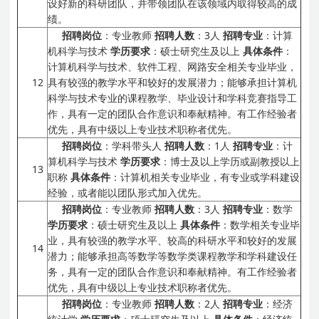
设好新的科研团队，并带领团队在该领域内取得较高的成
绩。
招聘岗位
：专业教师
招聘人数
：3人
招聘专业
：计算
机科学与技术
学历要求
：硕士研究生及以上
具体条件
：
计算机科学与技术、软件工程、网路安全相关专业毕业，
12
具有较强的教学水平和较好的发展潜力；能够承担计算机
科学与技术专业的课程教学、毕业设计和学科竞赛指导工
作，具有一定的团队合作意识和奉献精神。有工作经验者
优先，具有中级以上专业技术职称者优先。
招聘岗位
：学科带头人
招聘人数
：1人
招聘专业
：计
算机科学与技术
学历要求
：博士及以上学历或副教授以上
13
职称
具体条件
：计算机相关专业毕业，有专业或学科建设
经验，或者能以团队形式加入优先。
招聘岗位
：专业教师
招聘人数
：3人
招聘专业
：数学
学历要求
：硕士研究生及以上
具体条件
：数学相关专业毕
业，具有较强的教学水平、较高的科研水平和较好的发展
14
潜力；能够承担高等数学等数学类课程教学和学科建设任
务，具有一定的团队合作意识和奉献精神。有工作经验者
优先，具有中级以上专业技术职称者优先。
招聘岗位
：专业教师
招聘人数
：2人
招聘专业
：经济