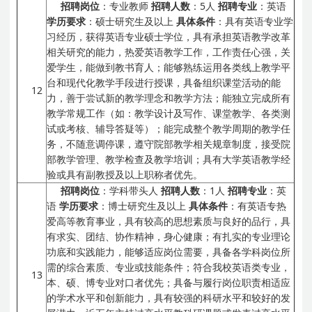
招聘岗位
：专业教师
招聘人数
：5人
招聘专业
：英语
学历要求
：硕士研究生及以上
具体条件
：具有英语专业学
习经历，获得英语专业硕士学位，具有承担英语教学改革
相关研究的能力，热爱英语教学工作，工作责任心强，关
爱学生，能做到教书育人；能够熟练运用各类线上教学平
台和现代化教学手段进行授课，具备组织课堂活动的能
12
力，善于尝试新的教学理念和教学方法；能独立完成所有
教学常规工作（如：教学设计及写作、课堂教学、各类测
试或考核、辅导答疑等）；能完成整个教学周期的教学任
务，不随意调停课，遵守院部教学相关规章制度，接受院
部教学管理、教学检查及教学培训；具有大学英语教学经
验或具有副教授及以上职称者优先。
招聘岗位
：学科带头人
招聘人数
：1人
招聘专业
：英
语
学历要求
：博士研究生及以上
具体条件
：有英语专热
爱高等教育事业，具有较高的思想素质与良好的品行，具
有求实、团结、协作精神，身心健康；有扎实的专业理论
功底和实践能力，能够适应岗位需要，具备各学科岗位所
需的综合素质、专业或技能条件；符合我校英语类专业，
13
本、硕、博专业对口者优先；具备与履行岗位职责相适应
的学术水平和创新能力，具有较强的科研水平和较好的发