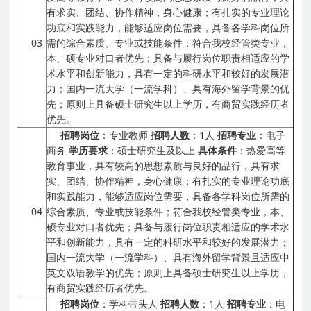
有求实、团结、协作精神，身心健康；有扎实的专业理论
功底和实践能力，能够适应岗位需要，具备各学科岗位所
03
需的综合素质、专业或技能条件；符合我校经管类专业，
本、硕专业对口者优先；具备与履行岗位职责相适应的学
术水平和创新能力，具有一定的科研水平和较好的发展潜
力；国内一流大学（一流学科）、具有海外留学背景的优
先；原则上具备硕士研究生以上学历，有商贸实践经历者
优先。
招聘岗位
：专业教师
招聘人数
：1人
招聘专业
：电子
商务
学历要求
：硕士研究生及以上
具体条件
：热爱高等
教育事业，具有较高的思想素质与良好的品行，具有求
实、团结、协作精神，身心健康；有扎实的专业理论功底
和实践能力，能够适应岗位需要，具备各学科岗位所需的
04
综合素质、专业或技能条件；符合我校经管类专业，本、
硕专业对口者优先；具备与履行岗位职责相适应的学术水
平和创新能力，具有一定的科研水平和较好的发展潜力；
国内一流大学（一流学科）、具有海外留学背景且适应中
英文双语教学的优先；原则上具备硕士研究生以上学历，
有商贸实践经历者优先。
招聘岗位
：学科带头人
招聘人数
：1人
招聘专业
：电