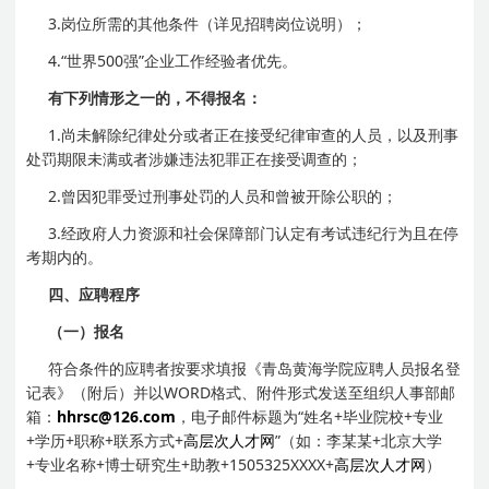
3.岗位所需的其他条件（详见招聘岗位说明）；
4.“世界500强”企业工作经验者优先。
有下列情形之一的，不得报名：
1.尚未解除纪律处分或者正在接受纪律审查的人员，以及刑事
处罚期限未满或者涉嫌违法犯罪正在接受调查的；
2.曾因犯罪受过刑事处罚的人员和曾被开除公职的；
3.经政府人力资源和社会保障部门认定有考试违纪行为且在停
考期内的。
四、应聘程序
（一）报名
符合条件的应聘者按要求填报《青岛黄海学院应聘人员报名登
记表》（附后）并以WORD格式、附件形式发送至组织人事部邮
箱：
hhrsc@126.com
，电子邮件标题为“姓名+毕业院校+专业
+学历+职称+联系方式+
高层次人才网
”（如：李某某+北京大学
+专业名称+博士研究生+助教+1505325XXXX+
高层次人才网
）