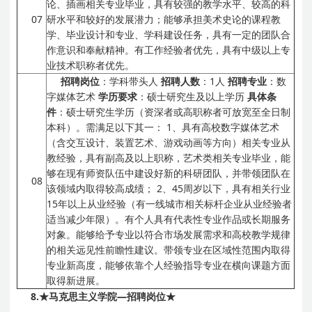
论、插画相关专业毕业，具有较强的教学水平、较高的科
07
研水平和较好的发展潜力；能够承担美术史论的课程教
学、毕业设计和专业、学科建设任务，具有一定的团队合
作意识和奉献精神。有工作经验者优先，具有中级以上专
业技术职称者优先。
招聘岗位
：学科带头人
招聘人数
：1人
招聘专业
：数
字媒体艺术
学历要求
：硕士研究生及以上学历
具体条
件
：硕士研究生学历（资深者或高职称者可放宽至全日制
本科）。需满足以下其一：
1、具有高校数字媒体艺术
（含交互设计、装置艺术、游戏动画等方向）相关专业从
教经验，具有副高及以上职称，艺术类相关专业毕业，能
够在现有师资队伍中建设好新的科研团队，并带领团队在
08
该领域内取得较高成绩；
2、45周岁以下，具有相关行业
15年以上从业经验（有一线城市相关标杆企业从业经验者
适当减少年限）。有个人具有代表性专业作品或长期服务
对象。能够给予专业以符合市场发展需求和高校教学规律
的相关远见性前瞻性建议。带领专业在区域性范围内取得
专业新高度，能够依靠个人经验指导专业在横向课题方面
取得新进展。
8.
★马克思主义学院
—
招聘岗位★