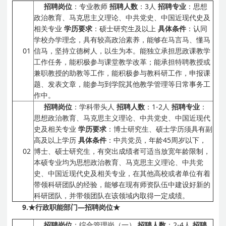
招聘岗位
：专业教师
招聘人数
：3人
招聘专业
：思想
政治教育、马克思主义理论、中共党史、中国近现代史及
相关专业
学历要求
：硕士研究生及以上
具体条件
：认同
学校办学理念，具有较高政治素养，能够在马言马、懂马
01
信马，坚持立德树人，以生为本。能独立承担思政课教学
工作任务，能积极参与课堂教学改革；能承担特聘教授或
兼职教授的助教等工作，能积极参与教科研工作，申报课
题、发表文章，能参与到学院其他教学管理等日常事务工
作中。
招聘岗位
：学科带头人
招聘人数
：1-2人
招聘专业
：
思想政治教育、马克思主义理论、中共党史、中国近现代
史及相关专业
学历要求
：博士研究生、硕士学历须具有副
高及以上学历
具体条件
：中共党员，年龄45周岁以下，
02
博士、硕士研究生，有突出成绩者可适当放宽年龄限制，
本硕专业均为思想政治教育、马克思主义理论、中共党
史、中国近现代史及相关专业，在其他高校或者单位有着
带领科研团队的经验，能够在现有师资队伍中建设好新的
科研团队，并带领团队在该领域内取得一定成绩。
9.
★行政职能部门
—
招聘岗位★
招聘岗位
：综合管理岗（一）
招聘人数
：2-4人
招聘