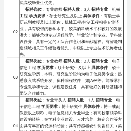
流高校毕业生优先。
招聘岗位
：专业教师
招聘人数
：3人
招聘专业
：机械
工程
学历要求
：硕士研究生及以上
具体条件
：有硕士学
历或副教授及以上职称，机械工程/控制工程相关专业毕
业，具有较强的教学水平、较高的科研水平和较好的发展
02
潜力；能够承担专业课程教学、毕业设计和专业、学科建
设任务，具有一定的团队合作意识和奉献精神。有智能制
造领域相关工作经验者优先，中级以上专业技术职称者优
先。
招聘岗位
：专业教师
招聘人数
：3人
招聘专业
：电子
信息工程
学历要求
：硕士研究生及以上
具体条件
：硕士
研究生学历，本科、研究生阶段均为电子信息类专业；熟
03
悉嵌入式系统开发、多种编程软件，如JAVA等。能够承担
专业教学和专业、课程建设任务；具有较好的科研基础和
团队合作能力。
招聘岗位
：专业带头人
招聘人数
：1人
招聘专业
：电
子信息工程
学历要求
：博士研究生
具体条件
：博士或副
教授以上职称，电子信息相关专业毕业；有高校带领学科
建设的经验，在学科专业建设、人才培养、校企合作等方
04
面具有丰富的资源和经验；具有传感器硬件制备相关（柔