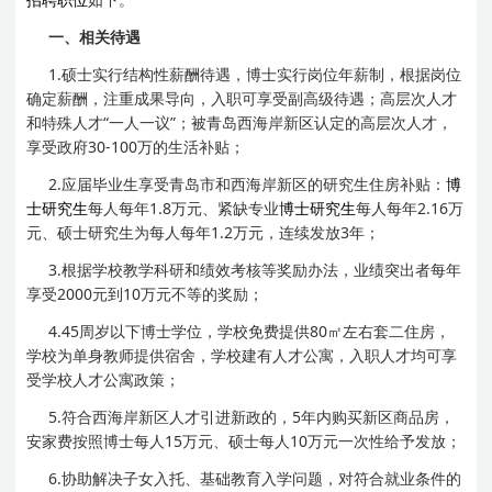
一、相关待遇
1.硕士实行结构性薪酬待遇，博士实行岗位年薪制，根据岗位
确定薪酬，注重成果导向，入职可享受副高级待遇；高层次人才
和特殊人才“一人一议”；被青岛西海岸新区认定的高层次人才，
享受政府30-100万的生活补贴；
2.应届毕业生享受青岛市和西海岸新区的研究生住房补贴：
博
士研究生
每人每年1.8万元、紧缺专业
博士研究生
每人每年2.16万
元、硕士研究生为每人每年1.2万元，连续发放3年；
3.根据学校教学科研和绩效考核等奖励办法，业绩突出者每年
享受2000元到10万元不等的奖励；
4.45周岁以下博士学位，学校免费提供80㎡左右套二住房，
学校为单身教师提供宿舍，学校建有人才公寓，入职人才均可享
受学校人才公寓政策；
5.符合西海岸新区人才引进新政的，5年内购买新区商品房，
安家费按照博士每人15万元、硕士每人10万元一次性给予发放；
6.协助解决子女入托、基础教育入学问题，对符合就业条件的