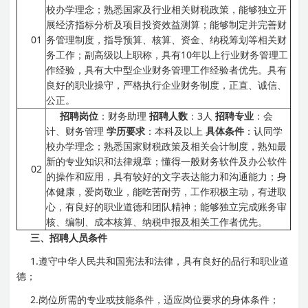
校办学理念；熟悉国家及行业相关财税政策，能够独立开
展经济指标分析及项目投资效益测算；能够制定并完善财
01
务管理制度，指导预算、核算、资金、纳税筹划等相关财
务工作；副高级以上职称，具有10年以上行业财务管理工
作经验，具有大中型企业财务管理工作经验者优先。具有
良好的职业操守，严格执行企业财务制度，正直、诚信、
公正。
招聘岗位
：财务助理
招聘人数
：3人
招聘专业
：会
计、财务管理
学历要求
：本科及以上
具体条件
：认同学
校办学理念；熟悉国家财税政策及相关会计制度，熟知最
新的专业知识和法律规章；懂得一般财务软件及办公软件
02
的操作和应用，具有较好的文字表达能力和沟通能力；身
体健康，爱岗敬业，能吃苦耐劳，工作积极主动，有进取
心，有良好的职业道德和团队精神；能够独立完成账务审
核、编制、成本核算、纳税申报及相关工作者优先。
三、
招聘人员条件
1.遵守中华人民共和国宪法和法律，具有良好的品行和职业道
德；
2.岗位所需的专业或技能条件，适应岗位要求的身体条件；