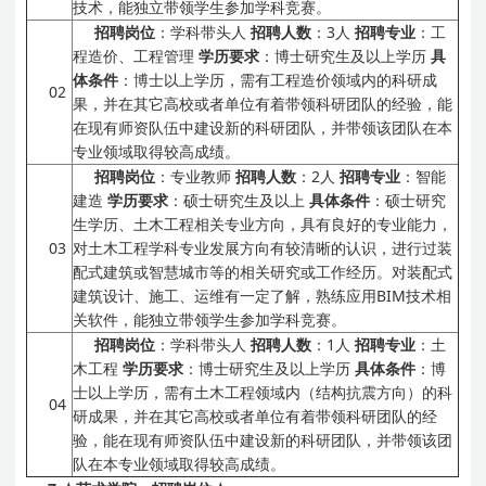
技术，能独立带领学生参加学科竞赛。
招聘岗位
：学科带头人
招聘人数
：3人
招聘专业
：工
程造价、工程管理
学历要求
：博士研究生及以上学历
具
体条件
：博士以上学历，需有工程造价领域内的科研成
02
果，并在其它高校或者单位有着带领科研团队的经验，能
在现有师资队伍中建设新的科研团队，并带领该团队在本
专业领域取得较高成绩。
招聘岗位
：专业教师
招聘人数
：2人
招聘专业
：智能
建造
学历要求
：硕士研究生及以上
具体条件
：硕士研究
生学历、土木工程相关专业方向，具有良好的专业能力，
03
对土木工程学科专业发展方向有较清晰的认识，进行过装
配式建筑或智慧城市等的相关研究或工作经历。对装配式
建筑设计、施工、运维有一定了解，熟练应用BIM技术相
关软件，能独立带领学生参加学科竞赛。
招聘岗位
：学科带头人
招聘人数
：1人
招聘专业
：土
木工程
学历要求
：博士研究生及以上学历
具体条件
：博
士以上学历，需有土木工程领域内（结构抗震方向）的科
04
研成果，并在其它高校或者单位有着带领科研团队的经
验，能在现有师资队伍中建设新的科研团队，并带领该团
队在本专业领域取得较高成绩。