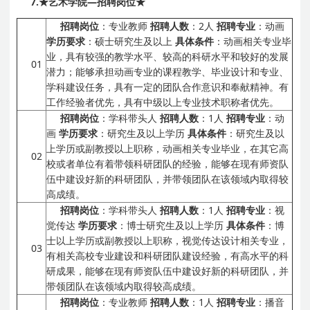
7.
★艺术学院
—
招聘岗位★
招聘岗位
：专业教师
招聘人数
：2人
招聘专业
：动画
学历要求
：硕士研究生及以上
具体条件
：动画相关专业毕
业，具有较强的教学水平、较高的科研水平和较好的发展
01
潜力；能够承担动画专业的课程教学、毕业设计和专业、
学科建设任务，具有一定的团队合作意识和奉献精神。有
工作经验者优先，具有中级以上专业技术职称者优先。
招聘岗位
：学科带头人
招聘人数
：1人
招聘专业
：动
画
学历要求
：研究生及以上学历
具体条件
：研究生及以
上学历或副教授以上职称，动画相关专业毕业，在其它高
02
校或者单位有着带领科研团队的经验，能够在现有师资队
伍中建设好新的科研团队，并带领团队在该领域内取得较
高成绩。
招聘岗位
：学科带头人
招聘人数
：1人
招聘专业
：视
觉传达
学历要求
：博士研究生及以上学历
具体条件
：博
士以上学历或副教授以上职称，视觉传达设计相关专业，
03
有相关高校专业建设和科研团队建设经验，有高水平的科
研成果，能够在现有师资队伍中建设好新的科研团队，并
带领团队在该领域内取得较高成绩。
招聘岗位
：专业教师
招聘人数
：1人
招聘专业
：播音