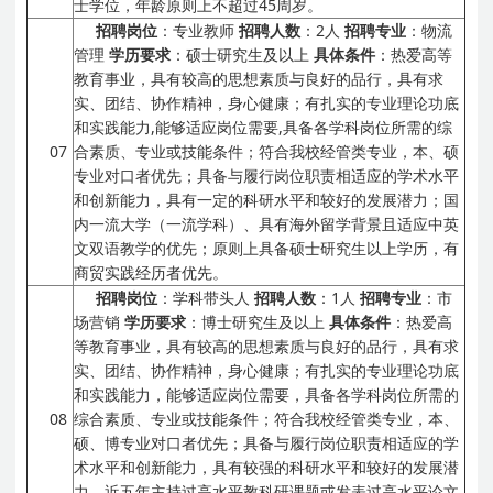
士学位，年龄原则上不超过45周岁。
招聘岗位
：专业教师
招聘人数
：2人
招聘专业
：物流
管理
学历要求
：硕士研究生及以上
具体条件
：热爱高等
教育事业，具有较高的思想素质与良好的品行，具有求
实、团结、协作精神，身心健康；有扎实的专业理论功底
和实践能力,能够适应岗位需要,具备各学科岗位所需的综
07
合素质、专业或技能条件；符合我校经管类专业，本、硕
专业对口者优先；具备与履行岗位职责相适应的学术水平
和创新能力，具有一定的科研水平和较好的发展潜力；国
内一流大学（一流学科）、具有海外留学背景且适应中英
文双语教学的优先；原则上具备硕士研究生以上学历，有
商贸实践经历者优先。
招聘岗位
：学科带头人
招聘人数
：1人
招聘专业
：市
场营销
学历要求
：博士研究生及以上
具体条件
：热爱高
等教育事业，具有较高的思想素质与良好的品行，具有求
实、团结、协作精神，身心健康；有扎实的专业理论功底
和实践能力，能够适应岗位需要，具备各学科岗位所需的
08
综合素质、专业或技能条件；符合我校经管类专业，本、
硕、博专业对口者优先；具备与履行岗位职责相适应的学
术水平和创新能力，具有较强的科研水平和较好的发展潜
力，近五年主持过高水平教科研课题或发表过高水平论文