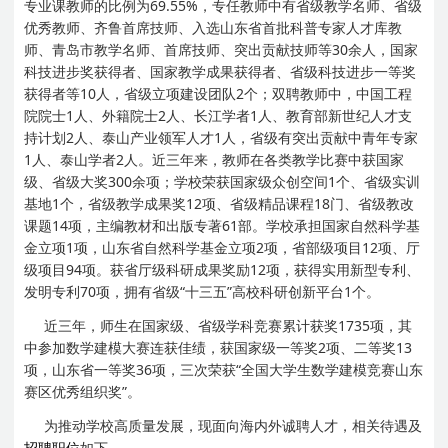
专业课教师的比例为69.55%，专任教师中有省级教学名师、省级
优秀教师、齐鲁首席技师、入选山东省首批科普专家人才库教
师、青岛市教学名师、首席技师、突出贡献技师等30余人，国家
科技进步奖获得者、国家教学成果获得者、省级科技进步一等奖
获得者等10人，省级立项建设团队2个；双聘教师中，中国工程
院院士1人、外籍院士2人、长江学者1人、教育部新世纪人才支
持计划2人、泰山产业领军人才1人，省级有突出贡献中青年专家
1人、泰山学者2人。近三年来，教师在各类教学比赛中获国家
级、省级大奖300余项；学校荣获国家级众创空间1个、省级实训
基地1个，省级教学成果奖12项、省级精品课程18门、省级教改
课题14项，主编教材和出版专著61部。学校承担国家自然科学基
金立项1项，山东省自然科学基金立项2项，省部级项目12项、厅
级项目94项。获省厅级科研成果奖励12项，获得实用新型专利、
发明专利70项，拥有省级“十三五”高校科研创新平台1个。
近三年，师生在国家级、省级学科竞赛累计获奖1735项，其
中参加数学建模大赛连获佳绩，获国家级一等奖2项、二等奖13
项，山东省一等奖36项，三次荣获“全国大学生数学建模竞赛山东
赛区优秀组织奖”。
为推动学校高质量发展，现面向海内外诚聘人才，相关待遇及
招聘职位
如下。