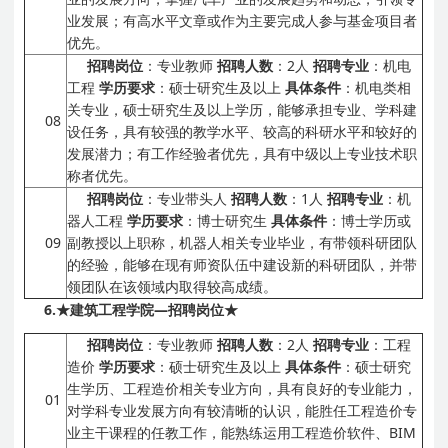
业发展；有高水平文章或作为主要完成人参与基金项目者
优先。
招聘岗位
：专业教师
招聘人数
：2人
招聘专业
：机电
工程
学历要求
：硕士研究生及以上
具体条件
：机电类相
关专业，硕士研究生及以上学历，能够承担专业、学科建
08
设任务，具有较强的教学水平、较高的科研水平和较好的
发展潜力；有工作经验者优先，具有中级以上专业技术职
称者优先。
招聘岗位
：专业带头人
招聘人数
：1人
招聘专业
：机
器人工程
学历要求
：博士研究生
具体条件
：博士学历或
09
副教授以上职称，机器人相关专业毕业，有带领科研团队
的经验，能够在现有师资队伍中建设新的科研团队，并带
领团队在该领域内取得较高成绩。
6.
★建筑工程学院
—
招聘岗位★
招聘岗位
：专业教师
招聘人数
：2人
招聘专业
：工程
造价
学历要求
：硕士研究生及以上
具体条件
：硕士研究
生学历、工程造价相关专业方向，具有良好的专业能力，
01
对学科专业发展方向有较清晰的认识，能胜任工程造价专
业主干课程的任教工作，能熟练运用工程造价软件、BIM