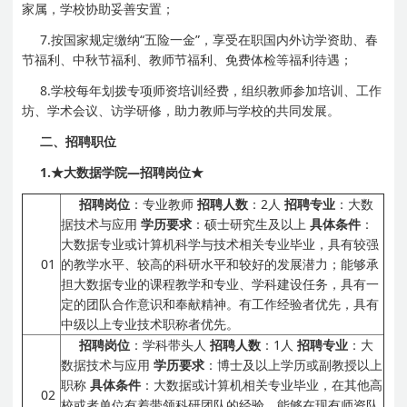
家属，学校协助妥善安置；
7.按国家规定缴纳“五险一金”，享受在职国内外访学资助、春
节福利、中秋节福利、教师节福利、免费体检等福利待遇；
8.学校每年划拨专项师资培训经费，组织教师参加培训、工作
坊、学术会议、访学研修，助力教师与学校的共同发展。
二、招聘职位
1.
★大数据学院
—
招聘岗位★
招聘岗位
：专业教师
招聘人数
：2人
招聘专业
：大数
据技术与应用
学历要求
：硕士研究生及以上
具体条件
：
大数据专业或计算机科学与技术相关专业毕业，具有较强
01
的教学水平、较高的科研水平和较好的发展潜力；能够承
担大数据专业的课程教学和专业、学科建设任务，具有一
定的团队合作意识和奉献精神。有工作经验者优先，具有
中级以上专业技术职称者优先。
招聘岗位
：学科带头人
招聘人数
：1人
招聘专业
：大
数据技术与应用
学历要求
：博士及以上学历或副教授以上
职称
具体条件
：大数据或计算机相关专业毕业，在其他高
02
校或者单位有着带领科研团队的经验，能够在现有师资队