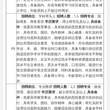
者优先；具备国内、外高等教育学习经历者优先；具备博
士学位，年龄原则上不超过45周岁。
招聘岗位
：学科带头人
招聘人数
：1人
招聘专业
：国
际商务、商务英语
学历要求
：博士研究生及以上
具体条
件
：热爱高等教育事业，具有较高的思想素质与良好的品
行，具有求实、团结、协作精神，身心健康；有扎实的专
业理论功底和实践能力，能够适应岗位需要，具备各学科
岗位所需的综合素质、专业或技能条件；符合我校经管类
09
专业，本、硕、博专业对口者优先；具备与履行岗位职责
相适应的学术水平和创新能力，具有较强的科研水平和较
好的发展潜力，近五年主持过高水平教科研课题或发表过
高水平论文者优先；英文水平较高，口语流利，能进行全
英文授课或中英文双语授课，同时具备国内、外高等教育
学习经历者优先；具备博士学位，年龄原则上不超过45周
岁。
招聘岗位
：专业教师
招聘人数
：2人
招聘专业
：旅游
管理、酒店管理
学历要求
：硕士研究生及以上
具体条
件
：热爱高等教育事业，具有较高的思想素质与良好的品
行，具有求实、团结、协作精神，身心健康；有扎实的专
业理论功底和实践能力，能够适应岗位需要，具备各学科