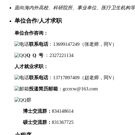
面向海内外高校、科研院所、事业单位、医疗卫生机构等
单位合作/人才求职
单位合作咨询：
联系电话
：
13699147249（
张老师，
同V）
Q Q 号
：2327221134
人才就业求职：
联系电话
：
13717897409（
赵老师，
同V）
投递简历邮箱
：
gccrcw@163.com
博士交流群
：
834148614
硕士交流群：
831367725