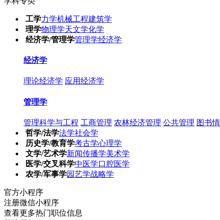
学科专类
工学
力学
机械工程
建筑学
理学
物理学
天文学
化学
经济学/管理学
管理学
经济学
经济学
理论经济学
应用经济学
管理学
管理科学与工程
工商管理
农林经济管理
公共管理
图书情
哲学/法学
法学
社会学
历史学/教育学
考古学
心理学
文学/艺术学
新闻传播学
美术学
医学/交叉科学
中医学
口腔医学
农学/军事学
园艺学
战略学
官方小程序
注册微信小程序
查看更多热门职位信息