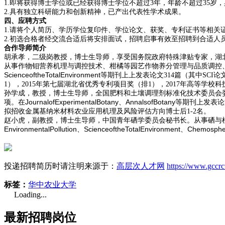
1.
即将获得博士学位或已经获得博士学位不超过
3
年，年龄不超过
35
岁，
2.
具有独立科研能力和创新精神，已产出代表性学术成果。
四、应聘方式
1.
请将个人简历、学历学位复印件、学位论文、获奖、专利证书等相关
2.
初选合格者经交流合适后将安排面试，招聘启事有效至招聘到合适人
合作导师简介
胡承孝，二级岗教授，博士生导师，享受国务院政府特殊津贴专家，湖
从事作物钼营养机理与调控技术、柑橘等园艺作物养分管理与品质调控
ScienceoftheTotalEnvironment
等
期刊上上
发表论文
314
篇（其中
SCI
论
1
），
2015
年第七届湖北省优秀专利项目奖（排
1
），
2017
年高等学校科
孙学成，教授，博士生导师，全国肥料和土壤调理剂标准化技术委员会
JournalofExperimentalBotany
AnnalsofBotany
项。在
、
等期刊上发表论
拟招收金属基纳米材料农业应用机理及风险评估方向博士后
1-2
名。
赵小虎，副教授，博士生导师，中国青年硒学委员会秘书长。从事硒与
EnvironmentalPollution
ScienceoftheTotalEnvironment
Chemosphe
、
、
投递招聘简历时请注明来源于：
高层次人才网
https://www.gccr
标签：
华中农业大学
Loading...
最新招聘岗位