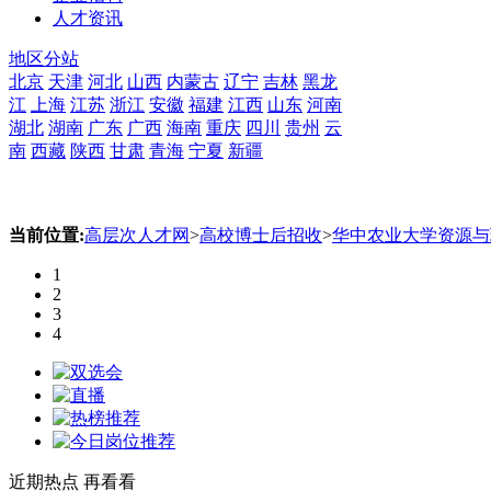
人才资讯
地区分站
北京
天津
河北
山西
内蒙古
辽宁
吉林
黑龙
江
上海
江苏
浙江
安徽
福建
江西
山东
河南
湖北
湖南
广东
广西
海南
重庆
四川
贵州
云
南
西藏
陕西
甘肃
青海
宁夏
新疆
当前位置:
高层次人才网
>
高校博士后招收
>
华中农业大学资源与
1
2
3
4
近期热点
再看看