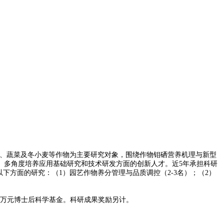
、蔬菜及冬小麦等作物为主要研究对象，围绕作物钼硒营养机理与新型
、多角度培养应用基础研究和技术研发方面的创新人才。近
5
年承担科研
以下方面的研究：（
1
）园艺作物养分管理与品质调控（
2-3
名）；（
2
）
万元博士后科学基金。科研成果奖励另计。