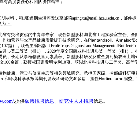
具有高度责任心和团队协作精神；
证明材料，和
1
张近期生活照发送至邮箱
apingxu@mail.hzau.edu.cn
，邮件标
员为止。
北省有突出贡献的中青年专家，现任新型肥料湖北省工程实验室主任、全
Plantandsoil
AnnalsofB
、作物营养与农产品健康质量提升技术研究，在
、
文
107
篇），联合主编出版《
FruitCropsDiagnosisandManagementofNutrientCon
技进步奖二等奖（排
1
），
2020
年度全国商业科技进步奖一等奖（排
1
）。
委员，长期从事植物微量元素营养、新型肥料研发及重金属污染农田土壤
文
100
余篇，获授权国家发明专利
10
项。获湖北省科技进步二等奖、高等
植物健康、污染与修复生态等相关领域研究。承担国家级、省部级科研项
re
Horticulturae
和
环境科学学报
等期刊发表科研论文
40
多篇，担任
编委。
cw.com/
,提供
硕博招聘信息
、
研究生人才招聘
信息。