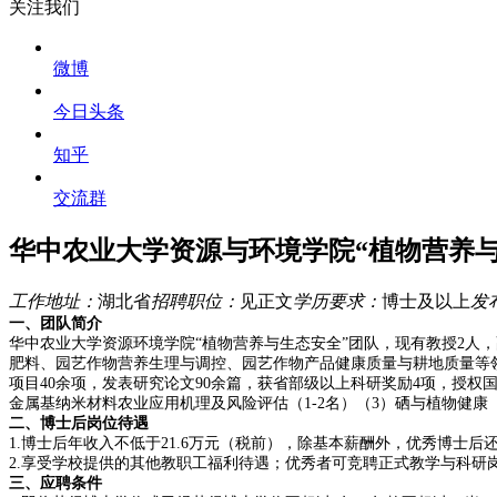
关注我们
微博
今日头条
知乎
交流群
华中农业大学资源与环境学院“植物营养与生
工作地址：
湖北省
招聘职位：
见正文
学历要求：
博士及以上
发
一、团队简介
华中农业大学资源环境学院“植物营养与生态安全”团队，现有教授
2
人，
肥料、园艺作物营养生理与调控、园艺作物产品健康质量与耕地质量等
项目
40
余项，发表研究论文
90
余篇，获省部级以上科研奖励
4
项，授权
金属基纳米材料农业应用机理及风险评估（
1-2
名）（
3
）硒与植物健康
二、博士后岗位待遇
1.
博士后年收入不低于
21.6
万元（税前），除基本薪酬外，优秀博士后
2.
享受学校提供的其他教职工福利待遇；优秀者可竞聘正式教学与科研
三、应聘条件