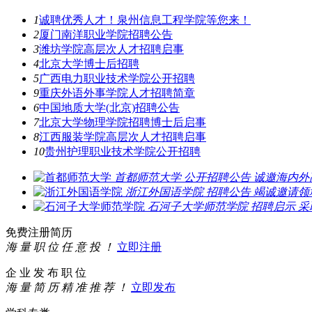
1
诚聘优秀人才！泉州信息工程学院等您来！
2
厦门南洋职业学院招聘公告
3
潍坊学院高层次人才招聘启事
4
北京大学博士后招聘
5
广西电力职业技术学院公开招聘
9
重庆外语外事学院人才招聘简章
6
中国地质大学(北京)招聘公告
7
北京大学物理学院招聘博士后启事
8
江西服装学院高层次人才招聘启事
10
贵州护理职业技术学院公开招聘
首都师范大学
公开招聘公告
诚邀海内外
浙江外国语学院
招聘公告
竭诚邀请领
石河子大学师范学院
招聘启示
采
免费注册简历
海 量 职 位 任 意 投 ！
立即注册
企 业 发 布 职 位
海 量 简 历 精 准 推 荐 ！
立即发布