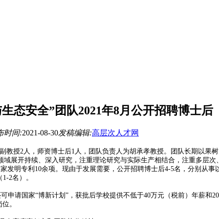
态安全”团队2021年8月公开招聘博士后
布时间:
2021-08-30
发稿编辑:
高层次人才网
副教授
2
人，师资博士后
1
人，团队负责人为胡承孝教授。团队长期以果树
领域展开持续、深入研究，注重理论研究与实际生产相结合，注重多层次
国家发明专利
10
余项。现由于发展需要，公开招聘博士后
4-5
名，分别从事
（
1-2
名）。
还可申请国家
“
博新计划
”
，获批后学校提供不低于
40
万元（税前）年薪和
20
岗位。