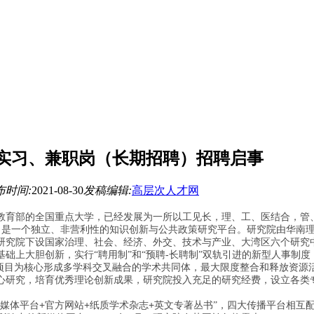
研实习、兼职岗（长期招聘）招聘启事
布时间:
2021-08-30
发稿编辑:
高层次人才网
教育部的全国重点大学，已经发展为一所以工见长，理、工、医结合，管
，是一个独立、非营利性的知识创新与公共政策研究平台。研究院由华南
研究院下设国家治理、社会、经济、外交、技术与产业、大湾区六个研究
-
础上大胆创新，实行“聘用制”和“预聘
长聘制”双轨引进的新型人事制
以项目为核心形成多学科交叉融合的学术共同体，最大限度整合和释放资源
心研究，培育优秀理论创新成果，研究院投入充足的研究经费，设立各类
+
+
+
交媒体平台
官方网站
纸质学术杂志
英文专著丛书”，四大传播平台相互