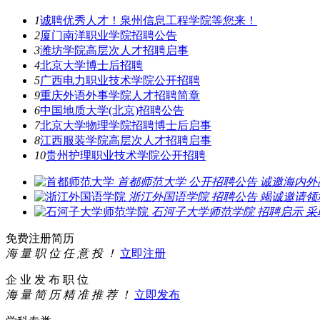
1
诚聘优秀人才！泉州信息工程学院等您来！
2
厦门南洋职业学院招聘公告
3
潍坊学院高层次人才招聘启事
4
北京大学博士后招聘
5
广西电力职业技术学院公开招聘
9
重庆外语外事学院人才招聘简章
6
中国地质大学(北京)招聘公告
7
北京大学物理学院招聘博士后启事
8
江西服装学院高层次人才招聘启事
10
贵州护理职业技术学院公开招聘
首都师范大学
公开招聘公告
诚邀海内外
浙江外国语学院
招聘公告
竭诚邀请领
石河子大学师范学院
招聘启示
采
免费注册简历
海 量 职 位 任 意 投 ！
立即注册
企 业 发 布 职 位
海 量 简 历 精 准 推 荐 ！
立即发布