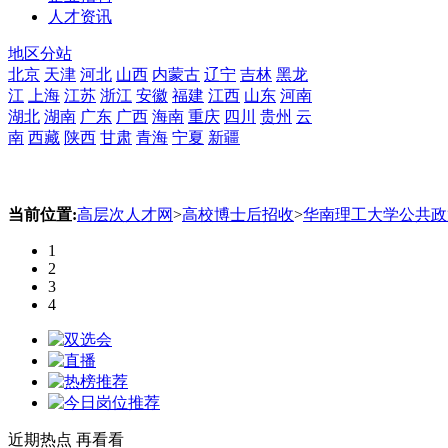
人才资讯
地区分站
北京
天津
河北
山西
内蒙古
辽宁
吉林
黑龙
江
上海
江苏
浙江
安徽
福建
江西
山东
河南
湖北
湖南
广东
广西
海南
重庆
四川
贵州
云
南
西藏
陕西
甘肃
青海
宁夏
新疆
当前位置:
高层次人才网
>
高校博士后招收
>
华南理工大学公共政
1
2
3
4
近期热点
再看看