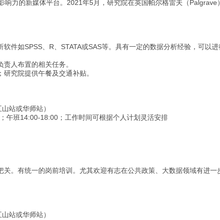
2021
5
Palgrave
影响力的新媒体平台。
年
月，研究院在英国帕尔格雷夫（
SPSS
R
STATA
SAS
析软件如
、
、
或
等。具有一定的数据分析经验，可以进
负责人布置的相关任务。
；研究院提供午餐及交通补贴。
五山站或华师站）
14:00-18:00
；午班
；工作时间可根据个人计划灵活安排
把关。有统一的岗前培训。尤其欢迎有志在公共政策、大数据领域有进一
五山站或华师站）