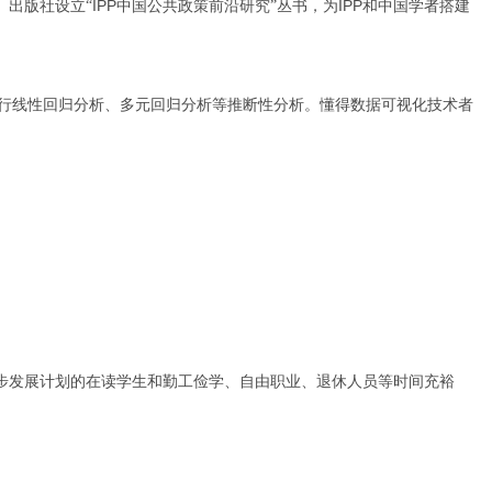
IPP
IPP
）出版社设立“
中国公共政策前沿研究”丛书，为
和中国学者搭建
行线性回归分析、多元回归分析等推断性分析。懂得数据可视化技术者
步发展计划的在读学生和勤工俭学、自由职业、退休人员等时间充裕