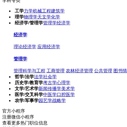
学科专类
工学
力学
机械工程
建筑学
理学
物理学
天文学
化学
经济学/管理学
管理学
经济学
经济学
理论经济学
应用经济学
管理学
管理科学与工程
工商管理
农林经济管理
公共管理
图书情
哲学/法学
法学
社会学
历史学/教育学
考古学
心理学
文学/艺术学
新闻传播学
美术学
医学/交叉科学
中医学
口腔医学
农学/军事学
园艺学
战略学
官方小程序
注册微信小程序
查看更多热门职位信息