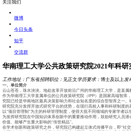
关注我们
微博
今日头条
知乎
交流群
华南理工大学公共政策研究院2021年科
工作地址：
广东省
招聘职位：
见正文
学历要求：
博士及以上
发
一、单位简介
云山苍苍，珠水泱泱。地处改革开放前沿广州的华南理工大学，是直属
IPP
作为华南理工大学直属单位的公共政策研究院（
）是国家高端智库
究院已经是华南地区最具决策影响力和社会知名度的综合型智库之一。
研究院充分发挥开放式研究平台的优势，在现行高校人事和科研制度的基
以“项目管理制”为主的科研管理制度，使得大批不同领域的专家学者
为发挥研究院在中国知识体系创新中的重要推动作用，鼓励研究人员潜
价值、能够产生重大影响的“传世精品”。
在学术创新和政策研究之外，研究院已构建起立体式传播平台，即“社