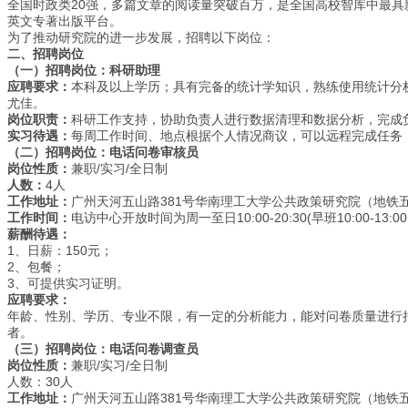
20
全国时政类
强，多篇文章的阅读量突破百万，是全国高校智库中最具
英文专著出版平台。
为了推动研究院的进一步发展，招聘以下岗位：
二、招聘岗位
（一）招聘岗位：科研助理
应聘要求：
本科及以上学历；具有完备的统计学知识，熟练使用统计分
尤佳。
岗位职责：
科研工作支持，协助负责人进行数据清理和数据分析，完成
实习待遇：
每周工作时间、地点根据个人情况商议，可以远程完成任务
（二）招聘岗位：电话问卷审核员
/
/
岗位性质：
兼职
实习
全日制
4
人数：
人
381
工作地址：
广州天河五山路
号华南理工大学公共政策研究院（地铁
10:00-20:30(
10:00-13:00
工作时间：
电访中心开放时间为周一至日
早班
薪酬待遇：
1
150
、日薪：
元；
2
、包餐；
3
、可提供实习证明。
应聘要求：
年龄、性别、学历、专业不限，有一定的分析能力，能对问卷质量进行
者。
（三）招聘岗位：电话问卷调查员
/
/
岗位性质：
兼职
实习
全日制
30
人数：
人
381
工作地址：
广州天河五山路
号华南理工大学公共政策研究院（地铁