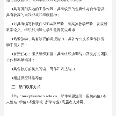
●
具有脚踏实地的工作作风；具有较强的包容性与合作意识；
具有较高的自我成就和奉献精神；
APP
●
对具有编写软硬件
丰富经验、有实验教学经验、发表过
教学论文、组织和指导过学生竞赛优先考虑；
●
热爱教学，具有较强的讲授能力；具备专业技术操作技能，
动手能力强；
●
有责任心；服从组织安排；具有组织协调能力及良好的团队
协作和奉献精神；
●
具备较好的英文阅读、写作和表达能力；
●
须提供应聘推荐信
三、部门联系方式
leiw@sustech.edu.cn
+
邮箱：
，邮件标题注明：应聘岗位
本
+
+
+
+
人姓名
学位
毕业学校
所学专业
高层次人才网
。