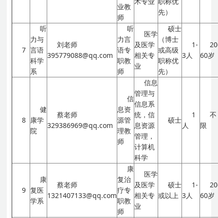
术专业
职称优
业教
先）
师
听
听
硕士
医学
力与
力言
（博士
刘老师
及医学
1-
20
7
言语
语专
或高级
395779088@qq.com
相关专
3人
60岁
科学
职教
职称优
业
系
师
先）
信息
管理与
信
信息系
健
息资
蔡老师
统，信
1
不
8
康学
源管
硕士
329386969@qq.com
息资源
人
限
院
理教
管理，
师
计算机
科学
康
医学
康
复治
蔡老师
及医学
硕士
1-
20
9
复医
疗专
1321407133@qq.com
相关专
或以上
3人
60岁
学系
职教
业
师