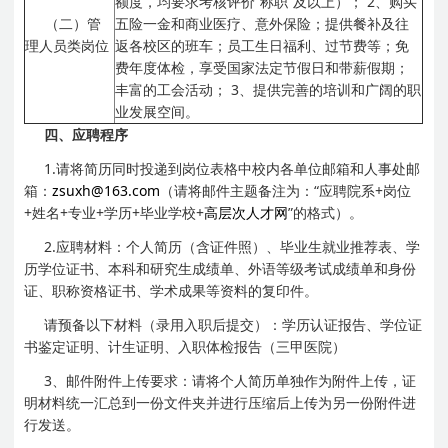
额度，均要求考核评价“称职”及以上）；
2、购买
（二）管
五险一金和商业医疗、意外保险；提供餐补及往
理人员类岗位
返各校区的班车；员工生日福利、过节费等；免
费年度体检，享受国家法定节假日和带薪假期；
丰富的工会活动；
3、提供完善的培训和广阔的职
业发展空间。
四、应聘程序
1.请将简历同时投递到岗位表格中校内各单位邮箱和人事处邮
箱：
zsuxh@163.com
（请将邮件主题备注为：“应聘院系+岗位
+姓名+专业+学历+毕业学校+
高层次人才网
”的格式）。
2.应聘材料：个人简历（含证件照）、毕业生就业推荐表、学
历学位证书、本科和研究生成绩单、外语等级考试成绩单和身份
证、职称资格证书、学术成果等资料的复印件。
请预备以下材料（录用入职后提交）：学历认证报告、学位证
书鉴定证明、计生证明、入职体检报告（三甲医院）
3、邮件附件上传要求：请将个人简历单独作为附件上传，证
明材料统一汇总到一份文件夹并进行压缩后上传为另一份附件进
行发送。