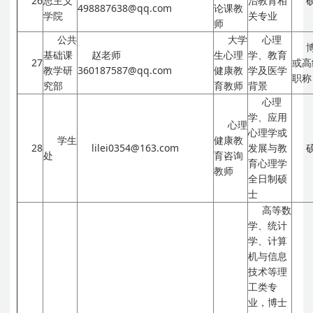
26
思主义
治教育相
498887638@qq.com
论课教
学院
关专业
师
公共
大学
心理
基础课
赵老师
生心理
学、教育
27
或高
教学研
360187587@qq.com
健康教
学及医学
职称
究部
育教师
背景
心理
学、应用
心理
心理学或
学生
健康教
28
lilei0354@163.com
发展与教
处
育咨询
育心理学
教师
全日制硕
士
高等数
学、统计
学、计算
机与信息
技术等理
工类专
业，博士