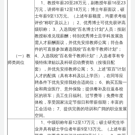
1、教授年薪20至28万元，副教授年薪16至23
万元，讲师年薪12至18万元；博士年薪面议，硕
士年薪9至13万元。（上述年薪额度，均要求考核
评价“称职”及以上）；
2、优秀博士可优先获评高
级职称；
3、入选我校“百名博士计划”人员：按副
教授标准兑现薪酬；特别优秀博士且学科发展急
需人才薪酬面议，并优先安排教师公寓；符合条
件的可直接参加遴选我校“百名骨干教师计划”；
（一）教
4、入选我校“百名骨干教师计划”：入选者享有专
师类岗位
项特殊津贴以及科研启动费资助（按项目配
套），并优先安排教师公寓；
5、上述“双百”计划
人才的配偶（具有本科及以上学历），在同等应
聘条件下优先安排我校合适岗位；
6、购买五险一
金和商业医疗、意外保险；提供餐补及往返各校
区的班车；员工生日福利、过节费等；免费年度
体检，享受国家法定节假日和带薪假期；丰富的
工会活动；
7、提供完善的培训和广阔的职业发展
空间。
1、中级职称年薪12至17万元；硕士研究生毕
业并具有硕士学位者年薪9至13万元。（上述年薪