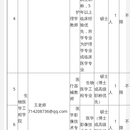
称，5
护
年以上
1
不
4
理学
临床经
硕士
人
限
教师
验优
先，所
学专业
为护理
学专业
或临床
医学专
业
硕士
医
生物
（博士
疗器
1
不
5
医学工
或高级
械教
人
限
生
程专业
职称优
师
物医
先）
王老师
学工
医
714208736@qq.com
硕士
程学
学影
医学
（博士
院
像技
1
不
6
影像技
或高级
术专
人
限