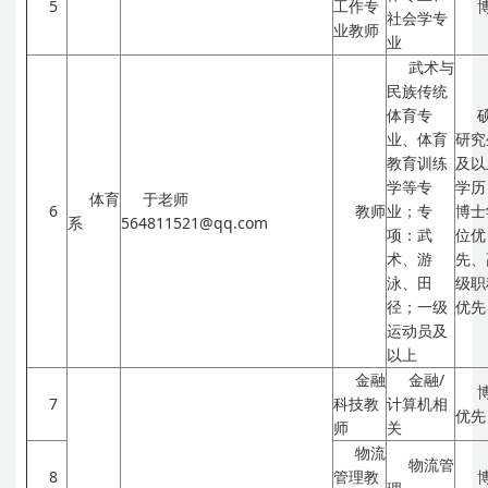
5
工作专
社会学专
业教师
业
武术与
民族传统
体育专
业、体育
研究
教育训练
及以
学等专
学历
体育
于老师
6
教师
业；专
博士
系
564811521@qq.com
项：武
位优
术、游
先、
泳、田
级职
径；一级
优先
运动员及
以上
金融
金融/
7
科技教
计算机相
优先
师
关
物流
物流管
8
管理教