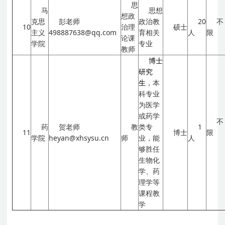
思
马
思想
想政
克思
彭老师
政治教
20
不
10
治理
硕士
主义
498887638@qq.com
育相关
人
限
论课
学院
专业
教师
博士
研究
生
，本
科专业
为医学
或药学
不
药
贺老师
教
类专
1
11
博士
限
学院
heyan@xhsysu.cn
师
业，能
人
够胜任
生物化
学、药
理学等
课程教
学