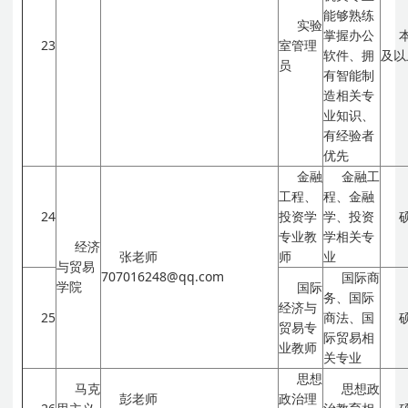
能够熟练
实验
掌握办公
23
室管理
软件、拥
及以
员
有智能制
造相关专
业知识、
有经验者
优先
金融
金融工
工程、
程、金融
24
投资学
学、投资
专业教
学相关专
经济
张老师
师
业
与贸易
707016248@qq.com
国际商
学院
国际
务、国际
经济与
25
商法、国
贸易专
际贸易相
业教师
关专业
思想
马克
思想政
彭老师
政治理