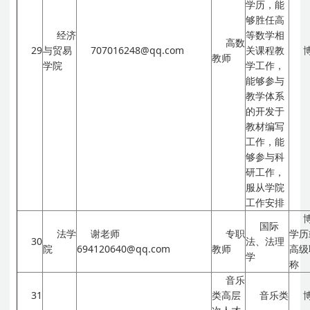
学历，能
够胜任高
经济
等数学相
高数
29
与贸易
707016248@qq.com
关课程教
教师
学院
学工作，
能够参与
教学体系
的开发于
教材编写
工作，能
够参与科
研工作，
服从学院
工作安排
国际
法学
谢老师
专职
学历
30
法、法理
院
694120640@qq.com
教师
高级
学
称
音乐
31
类高层
音乐类