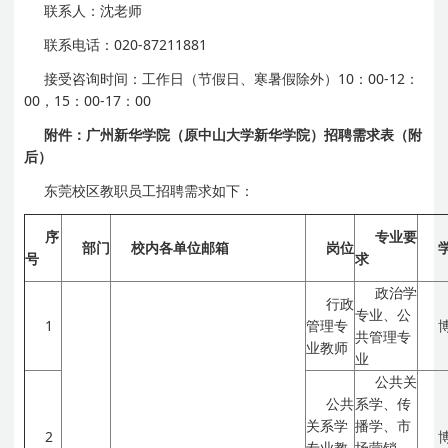
联系人：沈老师
联系电话：020-87211881
接受咨询时间：工作日（节假日、寒暑假除外）10：00-12：
00，15：00-17：00
附件：广州新华学院（原中山大学新华学院）招聘需求表（附
后）
东莞校区教职员工招聘需求如下：
序
专业要
部门
校内各单位邮箱
岗位
号
求
政治学
行政
专业、公
1
管理专
共管理专
业教师
业
公共关
公共
系学、传
关系学
播学、市
2
专业教
场营销、