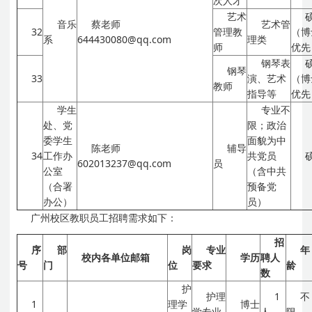
次人才
艺术
音乐
蔡老师
艺术管
32
管理教
（博
系
644430080@qq.com
理类
师
优先
钢琴表
钢琴
33
演、艺术
（博
教师
指导等
优先
学生
专业不
处、党
限；政治
委学生
面貌为中
陈老师
辅导
34
工作办
共党员
602013237@qq.com
员
公室
（含中共
（合署
预备党
办公）
员）
广州校区教职员工招聘需求如下：
招
序
部
岗
专业
年
校内各单位邮箱
学历
聘人
号
门
位
要求
龄
数
护
护理
1
不
1
理学
博士
学专业
人
限