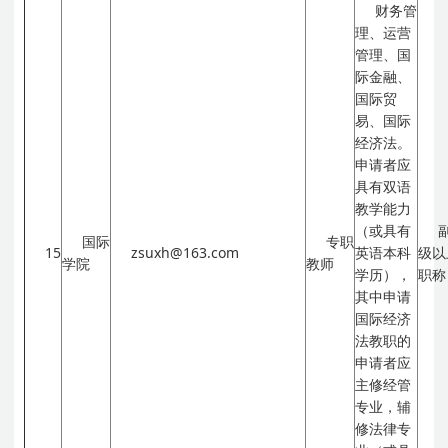
财务管
理、运营
管理、国
际金融、
国际贸
易、国际
经济法。
申请者应
具有双语
教学能力
（或具有
国际
专职
15
zsuxh@163.com
英语本科
级以
学院
教师
学历），
职称
其中申请
国际经济
法教职的
申请者应
主修经管
专业，辅
修法律专