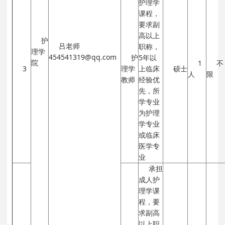
护理学
课程，
要求副
高以上
护
吕老师
职称，
理学
454541319@qq.com
护
5年以
院
1
不
3
理学
上临床
硕士
人
限
教师
经验优
先，所
学专业
为护理
学专业
或临床
医学专
业
承担
成人护
理学课
程，要
求副高
以上职