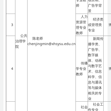
师
广告学背
景
人力
经济类
资源管
3
或管理类
理专业
专业
教师
公共
陈老师
新闻传
治理学
chenjingmin@xhsysu.edu.cn
播学类、
院
广告学、
数字媒
体、动画
传播
与数字艺
4
学专业
术、信息
教师
科学、信
息与通讯
等与媒体
相关的专
业
社会工
社会
作专业、