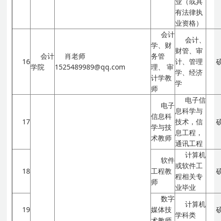
业（或具
有法律执
业资格）
会计
会计、
学、财
财管、审
会计
肖老师
务管
16
计、管理
学院
1525489989@qq.com
理、
审
学、经济
计学教
学
师
电子信
电子
息科学与
信息科
17
技术，信
学与技
息工程，
术教师
通讯工程
计算机
软件
或软件工
18
工程教
程相关专
师
业毕业
数字
计算机
19
媒体技
学科类
术教师