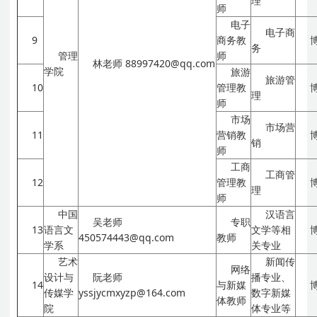
理
师
电子
电子商
9
商务教
务
管理
师
林老师
88997420@qq.com
学院
旅游
旅游管
10
管理教
理
师
市场
市场营
11
营销教
销
师
工商
工商管
12
管理教
理
师
中国
汉语言
吴老师
专职
13
语言文
文学等相
450574443@qq.com
教师
学系
关专业
艺术
新闻传
网络
设计与
阮老师
播专业、
14
与新媒
传媒学
yssjycmxyzp@164.com
数字新媒
体教师
院
体专业等