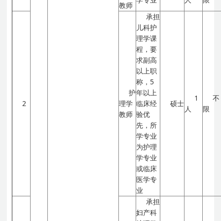
教师
承担
儿科护
理学课
程，要
求副高
以上职
称，5
护
年以上
1
不
2
理学
临床经
硕士
人
限
教师
验优
先，所
学专业
为护理
学专业
或临床
医学专
业
承担
妇产科