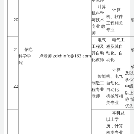
计算
计算
机科学
机、软件
20
与技术
工程相关
专业
教
专业
师
电气
电气工
工程及
程及其自
信息
21
其自动
动化、自
科学学
卢老师
zdxhinfo@163.com
化教师
动化
院
计算
及以
智能
机、电气
学位
制造工
自动化、
22
中级
程专业
自动化、
以上
老师
机械等相
称
关专业
优先
本科及
以上学
历，计算
机类专业