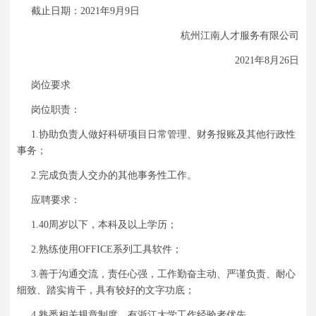
截止日期：
2021
年
9
月
9
日
杭州江南人才服务有限公司
2021
年
8
月
26
日
岗位要求
岗位职责：
1.
协助负责人做好科研项目日常管理、财务报账及其他行政性
事务；
2.
完成负责人交办的其他事务性工作。
应聘要求：
1.40
周岁以下，本科及以上学历；
2.
熟练使用
OFFICE
系列工具软件；
3.
善于沟通交流，责任心强，工作勤奋主动、严谨负责、耐心
细致、踏实肯干，具有较好的文字功底；
4.
熟悉相关规章制度、有浙江大学工作经验者优先。