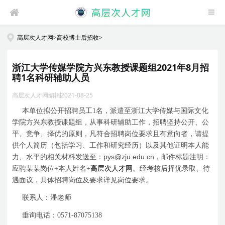
高层次人才网
>
高校博士后招收
>
浙江大学传媒学院方兴东教授课题组2021年8月招
聘1名科研辅助人员
高层次人才网编辑
2021-08-25
本单位拟公开招聘员工
1
名，派遣至浙江大学传媒与国际文化
学院方兴东教授课题组，从事科研辅助工作，招聘坚持公开、公
平、竞争、择优的原则，凡符合招聘岗位要求且有意向者，请提
供个人简历（包括学习、工作和研究经历）以及其他证明本人能
pys@zju.edu.cn
力、水平的相关材料发送至：
，邮件标题注明：
应聘某某岗位
+
本人姓名
+
高层次人才网
。经考核后择优录取、待
遇面议，具体招聘岗位及要求详见岗位要求。
联系人：潘老师
垂询电话：
0571-87075138