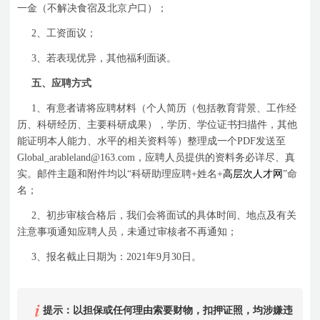
一金（不解决食宿及北京户口）；
2
、工资面议；
3
、若表现优异，其他福利面谈。
五、应聘方式
1
、有意者请将应聘材料（个人简历（包括教育背景、工作经
历、科研经历、主要科研成果），学历、学位证书扫描件，其他
能证明本人能力、水平的相关资料等）整理成一个
PDF
发送至
Global_arableland@163.com
，应聘人员提供的资料务必详尽、真
实。邮件主题和附件均以
“
科研助理应聘
+
姓名
+
高层次人才网
”
命
名；
2
、初步审核合格后，我们会将面试的具体时间、地点及有关
注意事项通知应聘人员，未通过审核者不再通知；
3
、报名截止日期为：
2021
年
9
月
30
日
。
提示：以担保或任何理由索要财物，扣押证照，均涉嫌违