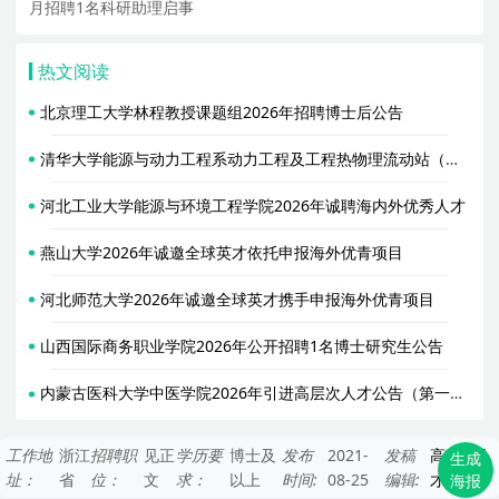
月招聘1名科研助理启事
热文阅读
北京理工大学林程教授课题组2026年招聘博士后公告
清华大学能源与动力工程系动力工程及工程热物理流动站（合作导师胥蕊娜）2026年招聘2名博士后
河北工业大学能源与环境工程学院2026年诚聘海内外优秀人才
燕山大学2026年诚邀全球英才依托申报海外优青项目
河北师范大学2026年诚邀全球英才携手申报海外优青项目
山西国际商务职业学院2026年公开招聘1名博士研究生公告
内蒙古医科大学中医学院2026年引进高层次人才公告（第一轮）
工作地
浙江
招聘职
见正
学历要
博士及
发布
2021-
发稿
高层次人
生成
址：
省
位：
文
求：
以上
时间:
08-25
编辑:
才网
海报