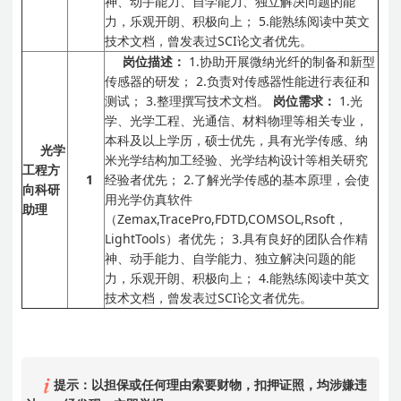
神、动手能力、自学能力、独立解决问题的能
力，乐观开朗、积极向上；
5.能熟练阅读中英文
技术文档，曾发表过SCI论文者优先。
岗位描述：
1.协助开展微纳光纤的制备和新型
传感器的研发；
2.负责对传感器性能进行表征和
测试；
3.整理撰写技术文档。
岗位需求：
1.光
学、光学工程、光通信、材料物理等相关专业，
本科及以上学历，硕士优先，具有光学传感、纳
光学
米光学结构加工经验、光学结构设计等相关研究
工程方
1
经验者优先；
2.了解光学传感的基本原理，会使
向科研
用光学仿真软件
助理
（Zemax,TracePro,FDTD,COMSOL,Rsoft，
LightTools）者优先；
3.具有良好的团队合作精
神、动手能力、自学能力、独立解决问题的能
力，乐观开朗、积极向上；
4.能熟练阅读中英文
技术文档，曾发表过SCI论文者优先。
提示：以担保或任何理由索要财物，扣押证照，均涉嫌违