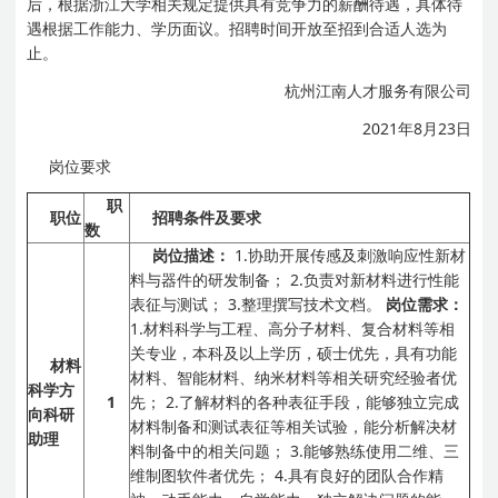
后，根据浙江大学相关规定提供具有竞争力的薪酬待遇，具体待
遇根据工作能力、学历面议。招聘时间开放至招到合适人选为
止。
杭州江南人才服务有限公司
2021年8月23日
岗位要求
职
职位
招聘条件及要求
数
岗位描述：
1.协助开展传感及刺激响应性新材
料与器件的研发制备；
2.负责对新材料进行性能
表征与测试；
3.整理撰写技术文档。
岗位需求：
1.材料科学与工程、高分子材料、复合材料等相
关专业，本科及以上学历，硕士优先，具有功能
材料
材料、智能材料、纳米材料等相关研究经验者优
科学方
1
先；
2.了解材料的各种表征手段，能够独立完成
向科研
材料制备和测试表征等相关试验，能分析解决材
助理
料制备中的相关问题；
3.能够熟练使用二维、三
维制图软件者优先；
4.具有良好的团队合作精