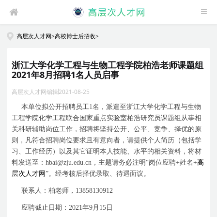
高层次人才网
>
高校博士后招收
>
浙江大学化学工程与生物工程学院柏浩老师课题组
2021年8月招聘1名人员启事
高层次人才网编辑
2021-08-25
本单位拟公开招聘员工
1
名，派遣至浙江大学化学工程与生物
工程学院化学工程联合国家重点实验室柏浩研究员课题组从事相
关科研辅助岗位工作，招聘将坚持公开、公平、竞争、择优的原
则，凡符合招聘岗位要求且有意向者，请提供个人简历（包括学
习、工作经历）以及其它证明本人技能、水平的相关资料，将材
料发送至：
hbai@zju.edu.cn
，主题请务必注明“岗位应聘
+
姓名
+
高
层次人才网
”。经考核后择优录取、待遇面议。
联系人：柏老师，
13858130912
应聘截止日期：
2021
年
9
月
15
日