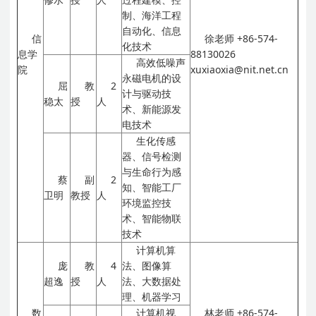
制、海洋工程
自动化、信息
信
徐老师
+86-574-
化技术
息学
88130026
高效低噪声
院
xuxiaoxia@nit.net.cn
永磁电机的设
屈
教
2
计与驱动技
稳太
授
人
术、新能源发
电技术
生化传感
器、信号检测
与生命行为感
蔡
副
2
知、智能工厂
卫明
教授
人
环境监控技
术、智能物联
技术
计算机算
庞
教
4
法、图像算
超逸
授
人
法、大数据处
理、机器学习
数
计算机视
林老师
+86-574-