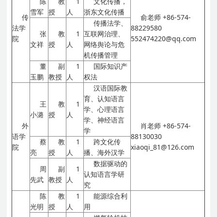
陈
教
1
文化传播，
雪军
授
人
浙东文化传播
传
俞老师
+86-574-
传播法学、
法学
88229580
张
教
1
互联网治理、
院
552474220@qq.com
文祥
授
人
网络舆论与危
机传播管理
董
副
1
国际知识产
玉鹏
教授
人
权法
汉语国际教
育、认知语言
王
教
1
学、心理语言
小潞
授
人
学、神经语言
外
肖老师
+86-574-
学
语学
88130030
蔡
教
1
跨文化传
院
xiaoqi_81@126.com
亮
授
人
播、海外汉学
数据驱动的
周
副
1
认知语言学研
先武
教授
人
究
陈
教
1
能源综合利
光明
授
人
用