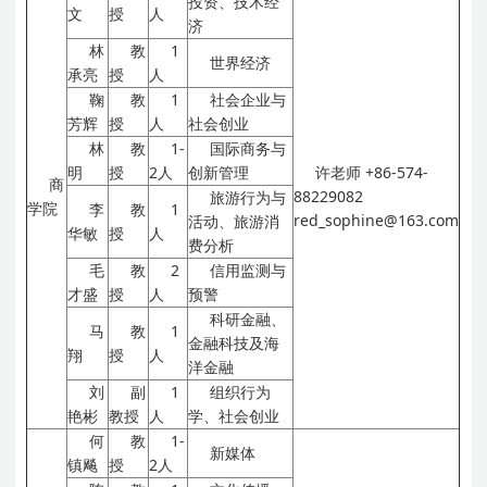
投资、技术经
文
授
人
济
林
教
1
世界经济
承亮
授
人
鞠
教
1
社会企业与
芳辉
授
人
社会创业
林
教
1-
国际商务与
明
授
2人
创新管理
许老师
+86-574-
商
88229082
旅游行为与
学院
李
教
1
red_sophine@163.com
活动、旅游消
华敏
授
人
费分析
毛
教
2
信用监测与
才盛
授
人
预警
科研金融、
马
教
1
金融科技及海
翔
授
人
洋金融
刘
副
1
组织行为
艳彬
教授
人
学、社会创业
何
教
1-
新媒体
镇飚
授
2人