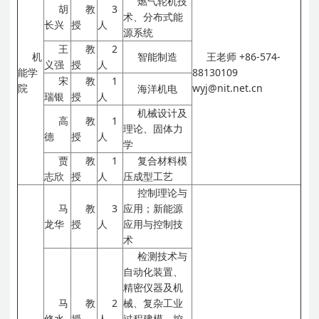
燃气轮机技
胡
教
3
术、分布式能
长兴
授
人
源系统
王
教
2
机
智能制造
王老师
+86-574-
义强
授
人
能学
88130109
宋
教
1
院
wyj@nit.net.cn
海洋机电
瑞银
授
人
机械设计及
高
教
1
理论、固体力
德
授
人
学
贾
教
1
复合材料模
志欣
授
人
压成型工艺
控制理论与
马
教
3
应用；新能源
龙华
授
人
应用与控制技
术
检测技术与
自动化装置、
精密仪器及机
马
教
2
械、复杂工业
修水
授
人
过程建模、控