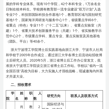
展的学科专业体系。现有10个学院，42个本科专业，1万余名全
日制在校本科生。学校拥有教育部一流专业建设"双万计划"入选
专业7个，科技部国际科技合作基地1个，教育部区域与国别研究
基地1个，国家海洋局研发与服务中心1个，省级重点学科6个、
省重点（特色）专业11个（"十二五"以来）、省重点实验室（共
建）1个、省重大技术创新服务平台（共建）1个、省实验教学示
范中心2个，市级重点学科、重点专业、重点实验室及其他基地
（团队、平台）等40余个。
浙大宁波理工学院博士后实践基地由浙江大学、宁波市人社局
和学校于2005年合作成立，通过浙江大学各博士后流动站招收博
士后研究人员。2020年5月，浙江省博士后工作办公室发文，批
准浙大宁波理工学院设立浙江省博士后工作站。学校以"省内一流
全国百强"高校为目标，大力实施人才强校战略，现诚邀海内外英
才共谋大业。
二、招收需求
学
姓
职
人
研究方向
联系人及联系方式
院
名
称
数
国际经济与
肖
教
2