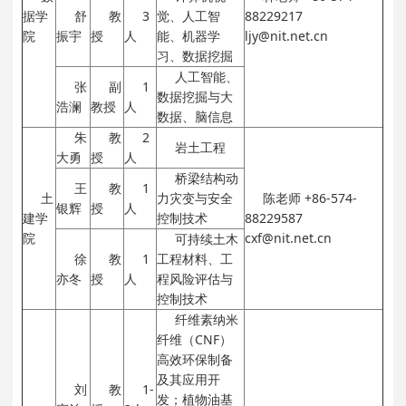
据学
舒
教
3
觉、人工智
88229217
院
振宇
授
人
能、机器学
ljy@nit.net.cn
习、数据挖掘
人工智能、
张
副
1
数据挖掘与大
浩澜
教授
人
数据、脑信息
朱
教
2
岩土工程
大勇
授
人
桥梁结构动
王
教
1
土
力灾变与安全
陈老师
+86-574-
银辉
授
人
建学
控制技术
88229587
院
cxf@nit.net.cn
可持续土木
徐
教
1
工程材料、工
亦冬
授
人
程风险评估与
控制技术
纤维素纳米
纤维（CNF）
高效环保制备
及其应用开
刘
教
1-
发；植物油基