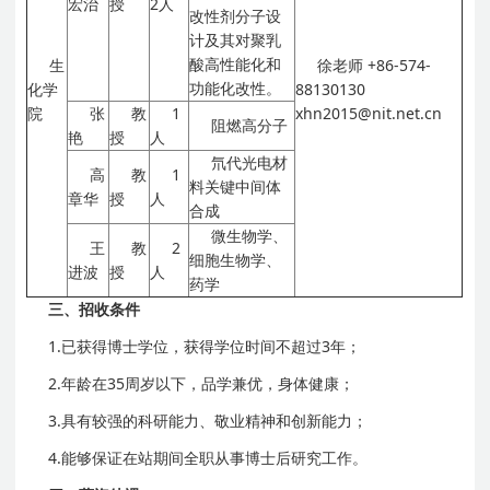
宏治
授
2人
改性剂分子设
计及其对聚乳
酸高性能化和
生
徐老师
+86-574-
功能化改性。
化学
88130130
院
张
教
1
xhn2015@nit.net.cn
阻燃高分子
艳
授
人
氘代光电材
高
教
1
料关键中间体
章华
授
人
合成
微生物学、
王
教
2
细胞生物学、
进波
授
人
药学
三、招收条件
1.已获得博士学位，获得学位时间不超过3年；
2.年龄在35周岁以下，品学兼优，身体健康；
3.具有较强的科研能力、敬业精神和创新能力；
4.能够保证在站期间全职从事博士后研究工作。