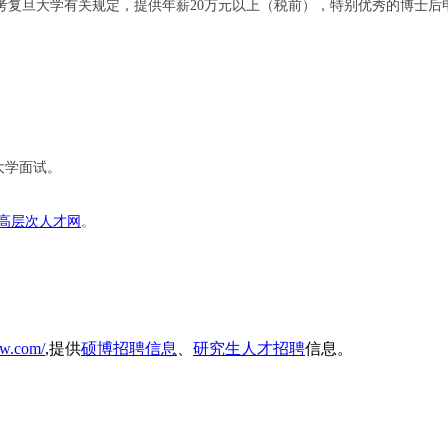
考复旦大学有关规定，提供年薪
万元以上（税前），特别优秀的博士后
20
大学面试。
高层次人才网
。
cw.com/
,提供
硕博招聘信息
、
研究生人才招聘
信息。