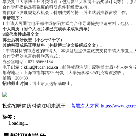
享受复旦大学博士后各类待遇（包括复旦大学博士后奖励计划等），参
合作导师提供足额强度的科研条件和经费支持。
提供职业发展规划和机会，特别优秀的博士后出站后推荐留校工作。
申请程序：
申请人可通过电子邮件或信函方式向合作导师提交申请材料，包括：
1.
个人简历（附个人照片和已完成学术成果清单）
3
篇代表性成果全文
博士后科研设想（不少于
2
千字）
其他科研成果证明材料（包括博士论文提纲或全文）
。
申请材料初审通过的申请人，本课题组提供差旅费支持申请人来复旦
2.
合作导师刘克富教授联系方式
：
办公室电话：
021-55665184
电子邮箱：
，邮件标题注明：应聘博士后
本人姓名
kfliu@fudan.edu.cn
+
+
邮寄地址：上海市邯郸路
号复旦大学光学楼
刘克富教授收，
220
325
邮编：
200433
招聘截止时间：
博士后人选招满即止。
投递招聘简历时请注明来源于：
高层次人才网
https://www.gccr
标签：
Loading...