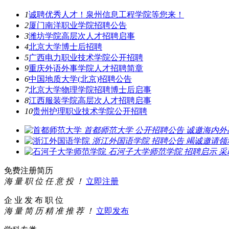
1
诚聘优秀人才！泉州信息工程学院等您来！
2
厦门南洋职业学院招聘公告
3
潍坊学院高层次人才招聘启事
4
北京大学博士后招聘
5
广西电力职业技术学院公开招聘
9
重庆外语外事学院人才招聘简章
6
中国地质大学(北京)招聘公告
7
北京大学物理学院招聘博士后启事
8
江西服装学院高层次人才招聘启事
10
贵州护理职业技术学院公开招聘
首都师范大学
公开招聘公告
诚邀海内外
浙江外国语学院
招聘公告
竭诚邀请领
石河子大学师范学院
招聘启示
采
免费注册简历
海 量 职 位 任 意 投 ！
立即注册
企 业 发 布 职 位
海 量 简 历 精 准 推 荐 ！
立即发布