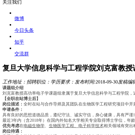
关注我们
微博
今日头条
知乎
交流群
复旦大学信息科学与工程学院刘克富教授课
工作地址：
招聘职位：
学历要求：
发布时间:
2018-09-30
发稿编辑
课题组介绍
刘克富教授高功率电子学课题组隶属于复旦大学信息科学与工程学院，
【全职在站博士后】
岗位描述：
全时在站与合作导师及其团队在生物医学工程研究项目中开
申请条件：
具有良好的思想道德品质，遵纪守法、诚实守信，身心健康，具有严谨
最近
年内（含
年）在国内外知名大学相关专业取得博士学位，年
3
2018
优先考虑
在
电磁生物学
、
生物医学工程、电子科学技术
相关领域有突出
岗位待遇：