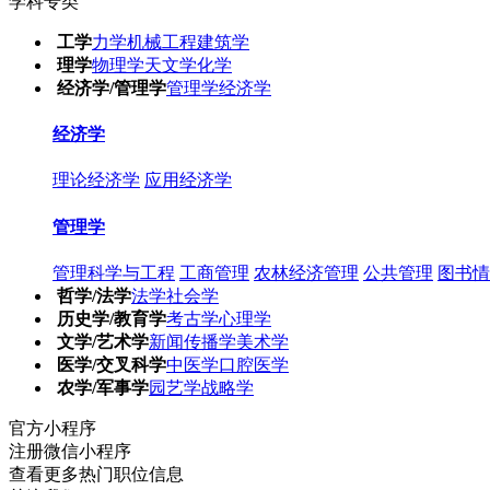
学科专类
工学
力学
机械工程
建筑学
理学
物理学
天文学
化学
经济学/管理学
管理学
经济学
经济学
理论经济学
应用经济学
管理学
管理科学与工程
工商管理
农林经济管理
公共管理
图书情
哲学/法学
法学
社会学
历史学/教育学
考古学
心理学
文学/艺术学
新闻传播学
美术学
医学/交叉科学
中医学
口腔医学
农学/军事学
园艺学
战略学
官方小程序
注册微信小程序
查看更多热门职位信息