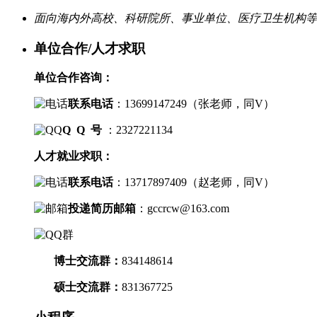
面向海内外高校、科研院所、事业单位、医疗卫生机构等
单位合作/人才求职
单位合作咨询：
联系电话
：
13699147249（
张老师，
同V）
Q Q 号
：2327221134
人才就业求职：
联系电话
：
13717897409（
赵老师，
同V）
投递简历邮箱
：
gccrcw@163.com
博士交流群
：
834148614
硕士交流群：
831367725