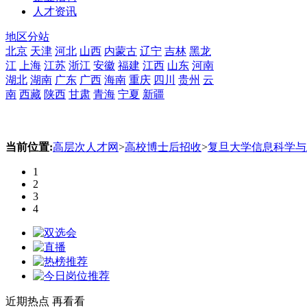
人才资讯
地区分站
北京
天津
河北
山西
内蒙古
辽宁
吉林
黑龙
江
上海
江苏
浙江
安徽
福建
江西
山东
河南
湖北
湖南
广东
广西
海南
重庆
四川
贵州
云
南
西藏
陕西
甘肃
青海
宁夏
新疆
当前位置:
高层次人才网
>
高校博士后招收
>
复旦大学信息科学与
1
2
3
4
近期热点
再看看