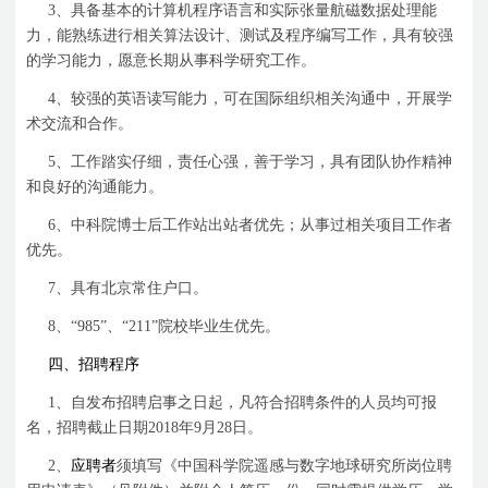
3
、具备基本的计算机程序语言和实际张量航磁数据处理能
力，能熟练进行相关算法设计、测试及程序编写工作，具有较强
的学习能力，愿意长期从事科学研究工作。
4
、较强的英语读写能力，可在国际组织相关沟通中，开展学
术交流和合作。
5
、工作踏实仔细，责任心强，善于学习，具有团队协作精神
和良好的沟通能力。
6
、中科院博士后工作站出站者优先；从事过相关项目工作者
优先。
7
、具有北京常住户口。
8
、
“985”
、
“211”
院校毕业生优先。
四、招聘程序
1
、自发布招聘启事之日起，凡符合招聘条件的人员均可报
名，招聘截止日期
2018
年
9
月
28
日。
2
、
应聘者
须填写《中国科学院遥感与数字地球研究所岗位聘