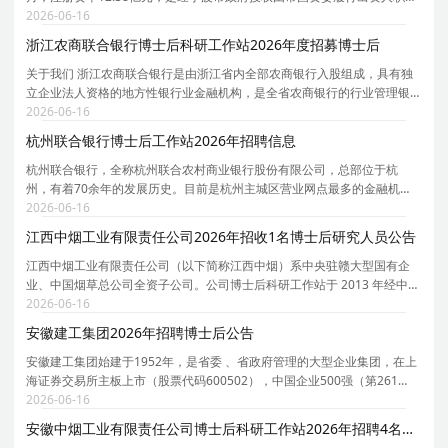
的市属企业。人才集团立足宁波，融入国家人才战略布局，以服务人才强
2026-06-16
市、创新强市战略为总方向，以资本运作与数字赋能为
浙江农商联合银行博士后科研工作站2026年度招募博士后
关于我们 浙江农商联合银行是由浙江省内全部农商银行入股组成，具有独
立企业法人资格的地方性银行业金融机构，是全省农商银行的行业管理银
行和联合服务银行。 总部位于杭州，下辖82家县(市、区)农商银行，员工5
2026-06-16
万余人，拥有营业网点4000余个。 一直以来，浙
杭州联合银行博士后工作站2026年招聘信息
杭州联合银行，全称杭州联合农村商业银行股份有限公司，总部位于杭
州，有着70余年的发展历史。目前是杭州主城区营业网点最多的金融机
构，另主发起设立联合系村镇银行14家。 在长期的发展中，杭州联合银行
2026-06-16
始终以坚持服务市民、小微企业和地方经济社会发展为己
江西中烟工业有限责任公司2026年招收1名博士后研究人员公告
江西中烟工业有限责任公司（以下简称江西中烟）系中央驻赣大型国有企
业、中国烟草总公司全资子公司。公司博士后科研工作站于 2013 年经中华
人民共和国人力资源和社会保障部批准设立。公司技术中心为烟草行业认
2026-06-16
定技术中心、省级企业技术中心、江西省本草烟用
安徽建工集团2026年招聘博士后公告
安徽建工集团始建于1952年，是省委 、省政府管理的大型企业集团，在上
海证券交易所主板上市（股票代码600502），中国企业500强（第261
位）、中国上市公司500强（第208位）、中国最具价值品牌500强。现有
2026-06-16
三大主业即投资运营及资产管理，建筑工程、工程技术
安徽中烟工业有限责任公司博士后科研工作站2026年招聘4名博士后研究人员公告