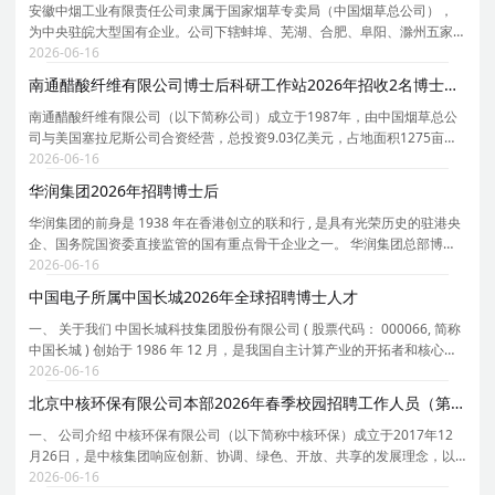
安徽中烟工业有限责任公司隶属于国家烟草专卖局（中国烟草总公司），
为中央驻皖大型国有企业。公司下辖蚌埠、芜湖、合肥、阜阳、滁州五家
卷烟厂和市场营销中心、技术中心、原料中心、物流中心及多家控股企
2026-06-16
业。 安徽中烟工业有限责任公司博士后科研工作站于20
南通醋酸纤维有限公司博士后科研工作站2026年招收2名博士后研究人员公告
南通醋酸纤维有限公司（以下简称公司）成立于1987年，由中国烟草总公
司与美国塞拉尼斯公司合资经营，总投资9.03亿美元，占地面积1275亩，
是集化工、化纤、热电于一体的现代化生产制造型企业。 公司博士后科研
2026-06-16
工作站（以下简称工作站）于2010年经人力资源和社
华润集团2026年招聘博士后
华润集团的前身是 1938 年在香港创立的联和行 , 是具有光荣历史的驻港央
企、国务院国资委直接监管的国有重点骨干企业之一。 华润集团总部博士
后工作站位于深圳市 , 面向海内外招收博士后研究人员。旨在打造集团高层
2026-06-16
次人才引进和培用平台 , 服务集团战略业务
中国电子所属中国长城2026年全球招聘博士人才
一、 关于我们 中国长城科技集团股份有限公司 ( 股票代码： 000066, 简称
中国长城 ) 创始于 1986 年 12 月，是我国自主计算产业的开拓者和核心力
量，隶属于中央直接管理的国有重要骨干企业世界 500 强中国电子信息产
2026-06-16
业集团有限公司 ( 简称 中国电子 ) 近年
北京中核环保有限公司本部2026年春季校园招聘工作人员（第三批）
一、 公司介绍 中核环保有限公司（以下简称中核环保）成立于2017年12
月26日，是中核集团响应创新、协调、绿色、开放、共享的发展理念，以
国家环境安全和核能可持续发展为使命组建的专业化公司。中核环保建立
2026-06-16