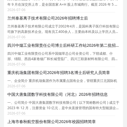
年 9 月在深交所上市，是全国首家 A+H 股上市城商行。截至 2026 年 5 月
末，郑州银行共有分支行 188 家，管理 6 家村镇银行和 1 家金融租赁公
2026-07-06
司。 郑州银行博士后科研工作站于 2013 年
兰州泰基离子技术有限公司2026年招聘博士后
兰州泰基离子技术有限公司成立于2002年4月，是国科离子医疗科技有限公
司旗下的高新技术企业。现有员工400余人，主要由本科及以上学历人员构
成；是目前国内极少数拥有医用重离子加速器（即碳离子治疗系统）设
2026-07-06
计、生产、调试、运维资质和能力的企业；公司先后
四川中烟工业有限责任公司博士后科研工作站2026年第二批招聘1名博士后公告
四川中烟工业有限责任公司系中国烟草总公司全资公司，下辖成都、什
邡、绵阳、西昌4家卷烟厂和长城雪茄厂、四川三联新材料有限公司、四川
中烟投资有限责任公司，拥有国宝宽窄娇子等卷烟品牌、长城等雪茄品
2026-07-06
牌、宽窄加热卷烟品牌、长城烟斗丝品牌，是烟草行业唯
重庆机场集团有限公司2026年招聘3名博士后研究人员简章
一、企业简介 重庆机场集团作为市属重点国有企业，管辖重庆江北国际机
2026-07-06
中国大唐集团数字科技有限公司（河北）2026年招聘信息
一、公司简介 中国大唐集团数字科技有限公司 ( 以下简称数科公司 ) 成立于
2023 年 12 月，注册资金 10 亿元，是中央直接管理的国有特大型能源企业
中国大唐集团有限公司全资二级公司。数科公司以支撑产业数字化转型、
2026-07-06
促进数字产业化发展为企业使命，为客户提
上海市春秋航空股份有限公司2026年校园招聘简章