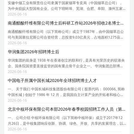
安徽中烟工业有限责任公司隶属于国家烟草专卖局（中国烟草总公司），
为中央驻皖大型国有企业。公司下辖蚌埠、芜湖、合肥、阜阳、滁州五家
卷烟厂和市场营销中心、技术中心、原料中心、物流中心及多家控股企
2026-06-16
业。 安徽中烟工业有限责任公司博士后科研工作站于20
南通醋酸纤维有限公司博士后科研工作站2026年招收2名博士后研究人员公告
南通醋酸纤维有限公司（以下简称公司）成立于1987年，由中国烟草总公
司与美国塞拉尼斯公司合资经营，总投资9.03亿美元，占地面积1275亩，
是集化工、化纤、热电于一体的现代化生产制造型企业。 公司博士后科研
2026-06-16
工作站（以下简称工作站）于2010年经人力资源和社
华润集团2026年招聘博士后
华润集团的前身是 1938 年在香港创立的联和行 , 是具有光荣历史的驻港央
企、国务院国资委直接监管的国有重点骨干企业之一。 华润集团总部博士
后工作站位于深圳市 , 面向海内外招收博士后研究人员。旨在打造集团高层
2026-06-16
次人才引进和培用平台 , 服务集团战略业务
中国电子所属中国长城2026年全球招聘博士人才
一、 关于我们 中国长城科技集团股份有限公司 ( 股票代码： 000066, 简称
中国长城 ) 创始于 1986 年 12 月，是我国自主计算产业的开拓者和核心力
量，隶属于中央直接管理的国有重要骨干企业世界 500 强中国电子信息产
2026-06-16
业集团有限公司 ( 简称 中国电子 ) 近年
北京中核环保有限公司本部2026年春季校园招聘工作人员（第三批）
一、 公司介绍 中核环保有限公司（以下简称中核环保）成立于2017年12
月26日，是中核集团响应创新、协调、绿色、开放、共享的发展理念，以
国家环境安全和核能可持续发展为使命组建的专业化公司。中核环保建立
2026-06-16