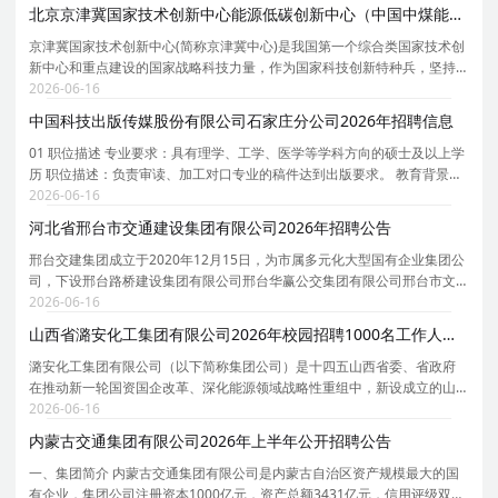
了国内最为完整的核环保产业体系，形成了核设施退
北京京津冀国家技术创新中心能源低碳创新中心（中国中煤能源股份有限公司天津分公司）2026年度招聘公告
京津冀国家技术创新中心(简称京津冀中心)是我国第一个综合类国家技术创
新中心和重点建设的国家战略科技力量，作为国家科技创新特种兵，坚持
提升科技创新增长引擎能力战略定位，构建技术研发、产业培育、人才培
2026-06-16
养三位一体全球化协同创新体系，组织国家颠覆性
中国科技出版传媒股份有限公司石家庄分公司2026年招聘信息
01 职位描述 专业要求：具有理学、工学、医学等学科方向的硕士及以上学
历 职位描述：负责审读、加工对口专业的稿件达到出版要求。 教育背景：
硕士及以上 02 职位要求： 1.热爱出版工作，具有扎实的专业背景，学科成
2026-06-16
绩优秀。 2.具有良好的语言文字能力和组织
河北省邢台市交通建设集团有限公司2026年招聘公告
邢台交建集团成立于2020年12月15日，为市属多元化大型国有企业集团公
司，下设邢台路桥建设集团有限公司邢台华赢公交集团有限公司邢台市文
化旅游发展集团有限公司邢台市交通建设集团投资有限公司河北路航城乡
2026-06-16
发展集团有限公司邢台交建地产有限公司邢台交建全
山西省潞安化工集团有限公司2026年校园招聘1000名工作人员公告
潞安化工集团有限公司（以下简称集团公司）是十四五山西省委、省政府
在推动新一轮国资国企改革、深化能源领域战略性重组中，新设成立的山
西省属重点国有企业。2020年7月，开始组建，注册资本200亿元，2020
2026-06-16
年11月26日正式挂牌。目前，集团所属各级控股子公司1
内蒙古交通集团有限公司2026年上半年公开招聘公告
一、集团简介 内蒙古交通集团有限公司是内蒙古自治区资产规模最大的国
有企业，集团公司注册资本1000亿元，资产总额3431亿元，信用评级双