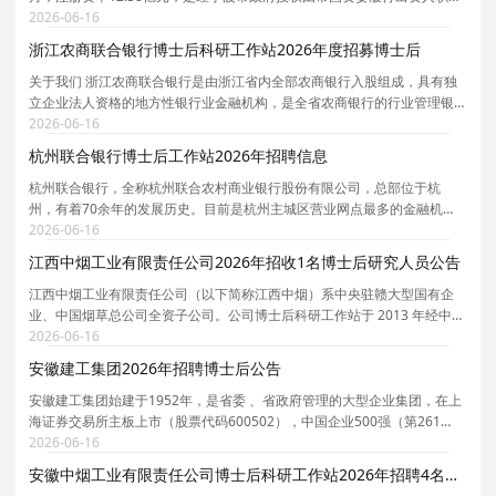
的市属企业。人才集团立足宁波，融入国家人才战略布局，以服务人才强
2026-06-16
市、创新强市战略为总方向，以资本运作与数字赋能为
浙江农商联合银行博士后科研工作站2026年度招募博士后
关于我们 浙江农商联合银行是由浙江省内全部农商银行入股组成，具有独
立企业法人资格的地方性银行业金融机构，是全省农商银行的行业管理银
行和联合服务银行。 总部位于杭州，下辖82家县(市、区)农商银行，员工5
2026-06-16
万余人，拥有营业网点4000余个。 一直以来，浙
杭州联合银行博士后工作站2026年招聘信息
杭州联合银行，全称杭州联合农村商业银行股份有限公司，总部位于杭
州，有着70余年的发展历史。目前是杭州主城区营业网点最多的金融机
构，另主发起设立联合系村镇银行14家。 在长期的发展中，杭州联合银行
2026-06-16
始终以坚持服务市民、小微企业和地方经济社会发展为己
江西中烟工业有限责任公司2026年招收1名博士后研究人员公告
江西中烟工业有限责任公司（以下简称江西中烟）系中央驻赣大型国有企
业、中国烟草总公司全资子公司。公司博士后科研工作站于 2013 年经中华
人民共和国人力资源和社会保障部批准设立。公司技术中心为烟草行业认
2026-06-16
定技术中心、省级企业技术中心、江西省本草烟用
安徽建工集团2026年招聘博士后公告
安徽建工集团始建于1952年，是省委 、省政府管理的大型企业集团，在上
海证券交易所主板上市（股票代码600502），中国企业500强（第261
位）、中国上市公司500强（第208位）、中国最具价值品牌500强。现有
2026-06-16
三大主业即投资运营及资产管理，建筑工程、工程技术
安徽中烟工业有限责任公司博士后科研工作站2026年招聘4名博士后研究人员公告