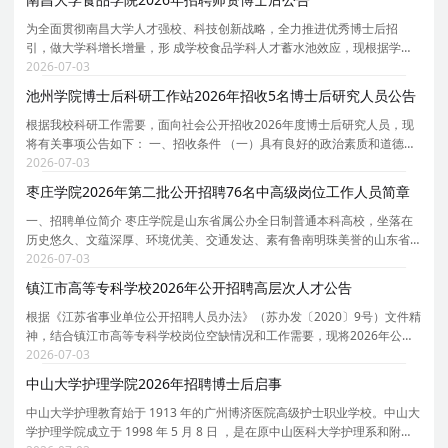
为全面贯彻南昌大学人才强校、科技创新战略，全力推进优秀博士后招
引，做大学科增长增量，形 成学校食品学科人才蓄水池效应，现根据学科
发展需要，依托食品科学与工程博士后科研流动站，面向国内外公开招收
2026-07-03
师资博士后专职科研人员，本次计划招聘师资博士后不
池州学院博士后科研工作站2026年招收5名博士后研究人员公告
根据我校科研工作需要，面向社会公开招收2026年度博士后研究人员，现
将有关事项公告如下： 一、招收条件 （一）具有良好的政治素质和道德修
养，遵纪守法，身体健康； （二）具有博士学位（应届博士提供导师签名
2026-07-03
的可以在2026年12月31日前毕业的承诺书），年龄
枣庄学院2026年第二批公开招聘76名中高级岗位工作人员简章
一、招聘单位简介 枣庄学院是山东省属公办全日制普通本科高校，坐落在
历史悠久、文蕴深厚、环境优美、交通发达、素有鲁南明珠美誉的山东省
枣庄市。京沪高铁、京台高速公路等穿境而过，交通十分便利。学校占地
2026-07-03
面积近 3000 亩，学校固定资产总值 14.5 亿元，实
镇江市高等专科学校2026年公开招聘高层次人才公告
根据《江苏省事业单位公开招聘人员办法》（苏办发〔2020〕9号）文件精
神，结合镇江市高等专科学校岗位空缺情况和工作需要，现将2026年公开
招聘高层次人才有关事项公告如下： 一、报考条件、对象 （一）具有中华
2026-07-03
人民共和国国籍； （二）岗位年龄要求：博士研
中山大学护理学院2026年招聘博士后启事
中山大学护理教育始于 1913 年的广州博济医院高级护士职业学校。中山大
学护理学院成立于 1998 年 5 月 8 日 ，是在原中山医科大学护理系和附设