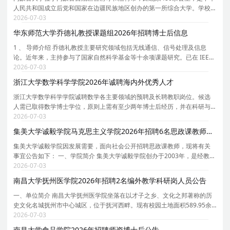
人民共和国成立后党和国家在边疆民族地区创办的第一所综合大学。学校
创办于1957年，时任国务院副总理、自治区主席乌兰夫任首任校长。学校
2026-07-03
于1962年招收研究生，1978年被确定为全国88所重点
华东师范大学乔德礼教授课题组2026年招聘博士后信息
1 、 导师介绍 乔德礼教授主要研究领域包括无线通信、信号处理及信息
论。近年来，主持参与了国家自然科学基金等十余项课题研究。已在 IEEE
期刊等国际学术期刊上发表论文 30 余篇。 乔德礼教授个人主页 : 乔德礼教
2026-07-03
授 IEEE 主页： https://faculty.ecnu.edu.c
浙江大学数学科学学院2026年诚聘海内外优秀人才
浙江大学数学科学学院诚聘数学各主要领域的预聘及长聘教职岗位。候选
人需已取得数学博士学位，原则上需有至少两年博士后经历，并在科研与
教学方面均展现出卓越的成就与潜力。学院薪资待遇具有国际竞争力，且
2026-07-03
一人一议；学校则根据职称与资质提供多种住房补贴
集美大学诚毅学院马克思主义学院2026年招聘6名思政课教师启事（二）
集美大学诚毅学院因发展需要，面向社会公开招聘思政课教师，现将有关
事宜公告如下： 一、学院简介 集美大学诚毅学院创办于2003年，是经教育
部批准设立，由集美大学与福建集美大学教育发展基金会联合举办的独立
2026-07-03
学院。学院坐落于福建厦门，校园占地面积550余亩
南昌大学抚州医学院2026年招聘2名编外教学科研岗人员公告
一、单位简介 南昌大学抚州医学院坐落在以才子之乡、文化之邦著称的历
史文化名城抚州市中心城区，位于抚河西畔。现有校园土地面积589.95余
亩，校舍建筑总面积24.81万㎡。学院是培养医学专门应用型人才的高等院
2026-07-03
校，学院内设基础医学院、临床医学院、口腔医学
南昌大学食品学院2026年招聘师资博士后公告