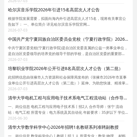
究生院的22所大学之一，1995年首批通过国家教委211工程审批，2001年
2026-07-03
被列入985工程国家重点建设的大学，2004年被批准为中
哈尔滨音乐学院2026年引进15名高层次人才公告
根据学院发展需要，拟面向海内外引进高层次人才15名，现将有关事宜公
告如下： 一、单位简介 详见哈尔滨音乐学院官网
https://www.hrbcm.edu.cn。 二、招聘计划 详见《哈尔滨音乐学院2026年
2026-07-03
高层次人才引进计划表》（附件1）。 三、高层次人才引进条件 （一）基
中国共产党宁夏回族自治区委员会党校（宁夏行政学院）2026年第二批自主公开招聘7名教师公告
中共宁夏区委党校(宁夏行政学院)是自治区党委直属的公益一类事业单位，
是自治区党委领导的培养党的领导干部的学校，是自治区党委的重要部
门，是教育培训干部和党员的主渠道，是党的思想理论建设的重要阵地，
2026-07-03
是自治区党委政府的哲学社会科学研究机构和重要智
培黎职业学院2026年公开引进8名高层次人才公告（第二批）
此招聘信息由张掖市人力资源和社会保障局发布的《张掖市2026年市直事
业单位公开引进高层次人才公告（第二批）》延伸。为助您快速、精准掌
握培黎职业学院的招聘详情， 现特别针对培黎职业学院的岗位信息与报考
2026-07-03
要点单独说明。 为保证您获取的招聘信息完整且准
清华大学电机工程与应用电子技术系电气工程流动站（合作导师张宁）2026年招聘2名博士后
一、岗位信息 电机工程与应用电子技术系丨招2人 合作导师：张宁 流动
站：电气工程 所需专业：电力系统及其自动化 年龄要求：35岁以下 学位要
求：博士 拟从事研究内容或研究计划： 1. 数据驱动的电力系统安全稳定规
2026-06-30
则提取 2. 面向电力系统优化决策的可信人工
清华大学数学科学中心2026年招聘1名教研系列准聘副教授
一、岗位信息 数学科学中心丨教研丨招 1 人 所需专业：数学 物理 、材料