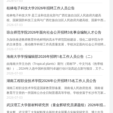
卫生学校的基础上组建的，是国内最早开展护理本科教育、护理硕士专业
2026-07-03
学位教育 和 博士教育的护理学院之一 , 位于
桂林电子科技大学2026年招聘工作人员公告
桂林电子科技大学 是工业和信息化部与广西壮族自治区人民政府共建高
校、国家国防科技工业局与广西壮族自治区人民政府共建高校、国家中西
部高校基础能力建设工程入选高校。学校现有博士学位授权一级学科点8
2026-07-03
个，博士专业学位授权类别1个；博士后科研流动站4个
琼台师范学院2026年面向社会公开招聘3名事业编制人才公告
为加快推进教师教育特色鲜明的高水平师范院校建设，强化二级学院办学
的主体责任，推动教学科研工作高质量发展，学校决定面向社会公开招聘
部分二级学院院长及学科带头人。根据《海南省事业单位公开招聘工作人
2026-07-03
员实施办法》（琼人社发〔2025〕2号）等有关规定，
海南大学学报编辑部2026年招聘1名工作人员公告（二）
由海南大学主办的《Tropical plants》期刊（简称TP，中文刊名《热带植
物》），2024年入选中国科技期刊卓越行动计划高起点新刊项目，又于
2025年11月先后被科睿唯安ESCI数据库和中国科学引文数据库（CSCD）
2026-07-03
收录。TP是国内首个聚焦热带植物研究领域的专业英文学
湖南工程职业技术学院2026年公开招聘15名工作人员公告
湖南工程职业技术学院是国家教育部备案、湖南省人民政府批准、湖南省
教育厅主管的一所国有公办全日制普通高等学校。学校坐落于长沙市万家
丽北路。1958年建校以来,学校始终坚持传承大地文化,培养高素质技术技能
2026-07-03
人才的办学理念,锐意进取,改革创新,获得教育部人
武汉理工大学新材料研究所（童金辉研究员课题组）2026年招聘2名博士后启事
童金辉，武汉理工大学材料复合新技术全国重点实验室研究员，博士生导