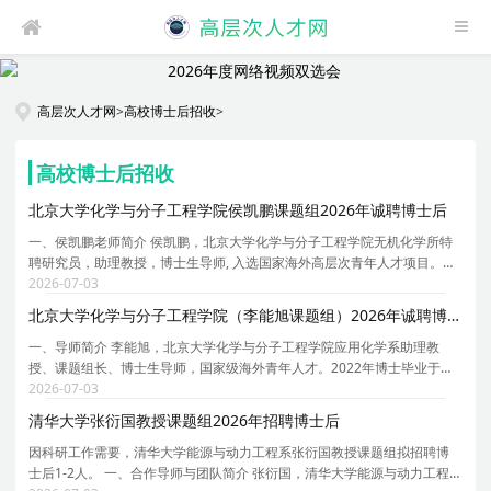
高层次人才网
>
高校博士后招收
>
高校博士后招收
北京大学化学与分子工程学院侯凯鹏课题组2026年诚聘博士后
一、侯凯鹏老师简介 侯凯鹏，北京大学化学与分子工程学院无机化学所特
聘研究员，助理教授，博士生导师, 入选国家海外高层次青年人才项目。本
科及硕士阶段就读于苏州大学新加坡国立大学联合培养项目，指导老师是
2026-07-03
郎建平教授、鲍晓光教授与 Wai Yip Fan 教授。2
北京大学化学与分子工程学院（李能旭课题组）2026年诚聘博士后
一、导师简介 李能旭，北京大学化学与分子工程学院应用化学系助理教
授、课题组长、博士生导师，国家级海外青年人才。2022年博士毕业于北
京大学材料科学与工程学院，师从周欢萍教授。2022-2024年在美国北卡
2026-07-03
罗来纳教堂山分校黄劲松课题组任职博士后，2024-2026
清华大学张衍国教授课题组2026年招聘博士后
因科研工作需要，清华大学能源与动力工程系张衍国教授课题组拟招聘博
士后1-2人。 一、合作导师与团队简介 张衍国，清华大学能源与动力工程