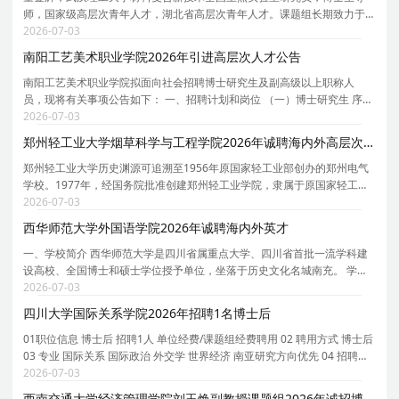
师，国家级高层次青年人才，湖北省高层次青年人才。课题组长期致力于
钙钛矿光电材料与器件研究，坚持基础研究牵引、关键技术突破、产业场
2026-07-03
景验证的闭环研发模式，在钙钛矿太阳能电池领域取
南阳工艺美术职业学院2026年引进高层次人才公告
南阳工艺美术职业学院拟面向社会招聘博士研究生及副高级以上职称人
员，现将有关事项公告如下： 一、招聘计划和岗位 （一）博士研究生 序号
学科专业 专业代码 岗位名称 招聘数量 1 工商管理学 1202 教学科研岗 1 2
2026-07-03
音乐 1352 教学科研岗 1 3 设计 1357 教学
郑州轻工业大学烟草科学与工程学院2026年诚聘海内外高层次人才
郑州轻工业大学历史渊源可追溯至1956年原国家轻工业部创办的郑州电气
学校。1977年，经国务院批准创建郑州轻工业学院，隶属于原国家轻工业
部。1998年转隶河南省人民政府。学校是河南省人民政府和国家烟草专卖
2026-07-03
局共建高校、河南省特色骨干大学建设高校、河南省
西华师范大学外国语学院2026年诚聘海内外英才
一、学校简介 西华师范大学是四川省属重点大学、四川省首批一流学科建
设高校、全国博士和硕士学位授予单位，坐落于历史文化名城南充。 学科
门类齐全。学校现有 2 个博士学位授权一级学科， 20 个硕士学位授权一级
2026-07-03
学科， 18 个硕士专业学位授权类别。 78 个本
四川大学国际关系学院2026年招聘1名博士后
01职位信息 博士后 招聘1人 单位经费/课题组经费聘用 02 聘用方式 博士后
03 专业 国际关系 国际政治 外交学 世界经济 南亚研究方向优先 04 招聘时
间 截止时间：2026.09.30 / 23:59:59 05 招聘单位 四川大学-国际关系学院
2026-07-03
06 应聘条件 博士学位 07 岗位职责:
西南交通大学经济管理学院刘玉焕副教授课题组2026年诚招博士后