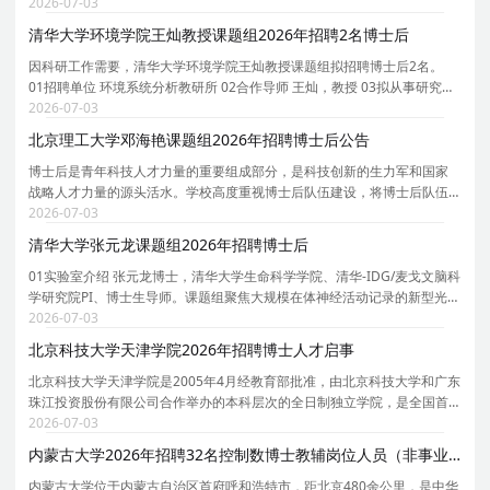
长聘教授、博士生导师。课题组团队以资源、环境和能源交叉学科为核
2026-07-03
心，致力于可燃固废/生物质能源化/资源化、钙钛矿太
清华大学环境学院王灿教授课题组2026年招聘2名博士后
因科研工作需要，清华大学环境学院王灿教授课题组拟招聘博士后2名。
01招聘单位 环境系统分析教研所 02合作导师 王灿，教授 03拟从事研究内
容 依托课题组牵头负责的京津冀环境综合治理国家科技重大专项研究项
2026-07-03
目，主要围绕人工智能驱动的温室气体排放精准核算
北京理工大学邓海艳课题组2026年招聘博士后公告
博士后是青年科技人才力量的重要组成部分，是科技创新的生力军和国家
战略人才力量的源头活水。学校高度重视博士后队伍建设，将博士后队伍
建设纳入学校师资队伍建设工作全局中统一谋划、统一部署、统一推进，
2026-07-03
持续推动博士后队伍规模倍增、质量倍增、效能倍增
清华大学张元龙课题组2026年招聘博士后
01实验室介绍 张元龙博士，清华大学生命科学学院、清华-IDG/麦戈文脑科
学研究院PI、博士生导师。课题组聚焦大规模在体神经活动记录的新型光学
与计算方法，研究方向涵盖：台式/头戴式无线介观显微成像系统以及神经
2026-07-03
活动计算建模与群体解码。课题组依托生命科学
北京科技大学天津学院2026年招聘博士人才启事
北京科技大学天津学院是2005年4月经教育部批准，由北京科技大学和广东
珠江投资股份有限公司合作举办的本科层次的全日制独立学院，是全国首
批接受教育部规范工作验收的三所独立学院之一。学校位于天津市宝坻区
2026-07-03
京津新城，占地1297.73亩，建筑面积35.18万平方米
内蒙古大学2026年招聘32名控制数博士教辅岗位人员（非事业编制）公告
内蒙古大学位于内蒙古自治区首府呼和浩特市，距北京480余公里，是中华