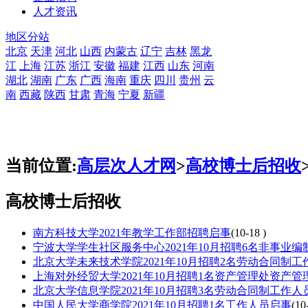
人才资讯
地区分站
北京
天津
河北
山西
内蒙古
辽宁
吉林
黑龙
江
上海
江苏
浙江
安徽
福建
江西
山东
河南
湖北
湖南
广东
广西
海南
重庆
四川
贵州
云
南
西藏
陕西
甘肃
青海
宁夏
新疆
当前位置:
高层次人才网
>
高校博士后招收
高校博士后招收
南方科技大学2021年教学工作部招聘启事
(10-18 )
宁波大学学生社区服务中心2021年10月招聘6名非事业
北京大学未来技术学院2021年10月招聘2名劳动合同制工
上海对外经贸大学2021年10月招聘1名资产管理处资产管
北京大学信息学院2021年10月招聘3名劳动合同制工作人
中国人民大学商学院2021年10月招聘1名工作人员启事
(10