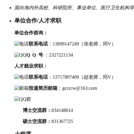
面向海内外高校、科研院所、事业单位、医疗卫生机构等
单位合作/人才求职
单位合作咨询：
联系电话
：
13699147249（
张老师，
同V）
Q Q 号
：2327221134
人才就业求职：
联系电话
：
13717897409（
赵老师，
同V）
投递简历邮箱
：
gccrcw@163.com
博士交流群
：
834148614
硕士交流群：
831367725