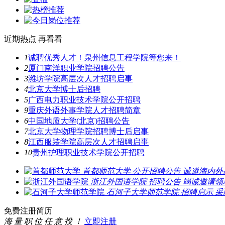
近期热点
再看看
1
诚聘优秀人才！泉州信息工程学院等您来！
2
厦门南洋职业学院招聘公告
3
潍坊学院高层次人才招聘启事
4
北京大学博士后招聘
5
广西电力职业技术学院公开招聘
9
重庆外语外事学院人才招聘简章
6
中国地质大学(北京)招聘公告
7
北京大学物理学院招聘博士后启事
8
江西服装学院高层次人才招聘启事
10
贵州护理职业技术学院公开招聘
首都师范大学
公开招聘公告
诚邀海内外
浙江外国语学院
招聘公告
竭诚邀请领
石河子大学师范学院
招聘启示
采
免费注册简历
海 量 职 位 任 意 投 ！
立即注册